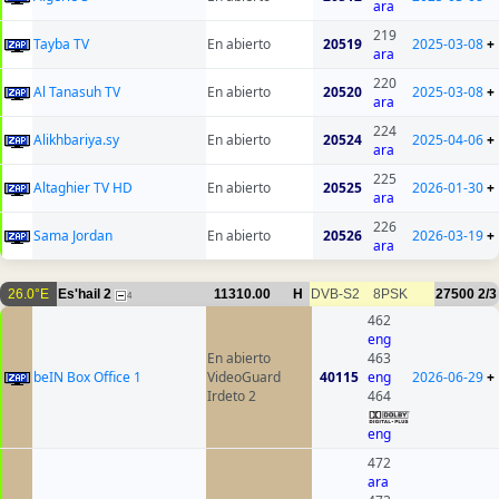
ara
219
Tayba TV
En abierto
20519
2025-03-08
+
ara
220
Al Tanasuh TV
En abierto
20520
2025-03-08
+
ara
224
Alikhbariya.sy
En abierto
20524
2025-04-06
+
ara
225
Altaghier TV HD
En abierto
20525
2026-01-30
+
ara
226
Sama Jordan
En abierto
20526
2026-03-19
+
ara
26.0°E
Es'hail 2
11310.00
H
DVB-S2
8PSK
27500
2/3
4
462
eng
En abierto
463
beIN Box Office 1
VideoGuard
40115
eng
2026-06-29
+
Irdeto 2
464
eng
472
ara