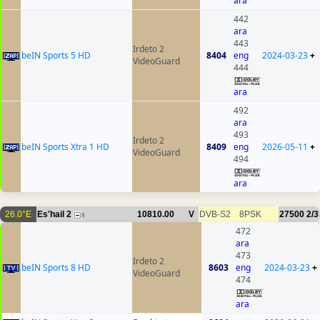
ara
442
ara
443
Irdeto 2
beIN Sports 5 HD
8404
eng
2024-03-23
+
VideoGuard
444
ara
492
ara
493
Irdeto 2
beIN Sports Xtra 1 HD
8409
eng
2026-05-11
+
VideoGuard
494
ara
26.0°E
Es'hail 2
10810.00
V
DVB-S2
8PSK
27500
2/3
8
472
ara
473
Irdeto 2
beIN Sports 8 HD
8603
eng
2024-03-23
+
VideoGuard
474
ara