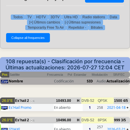
Todos
TV
HDTV
3DTV
Ultra HD
Radio stations
Data
[+] Últimos cambios
[-] Últimas supresiones
Temporarily Free To Air
Repetidor -
Bitrates
108 repuesta(s) - Clasificación por frecuencia -
Últimas actualizaciones: 2026-07-27 12:04 CET
Pos
Satélite
Frecuencia
Pol
Estandar
Modulación
SR/FEC
Nombre
Codificación
SID
Audio
Actualización
26.0°E
Es'hail 2
10493.00
H
DVB-S2
QPSK
1500
4/5
1
Es'Hail Promo
En abierto
1
258
2021-04-18
+
26.0°E
Es'hail 2
10496.00
H
DVB-S2
8PSK
999
3/5
1
257
IZ0AXF
En abierto
1
2026-07-21
+