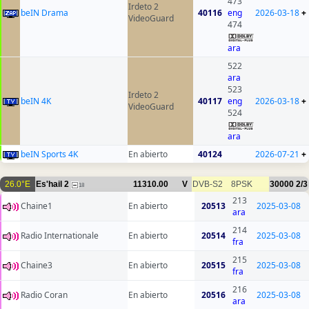
473
Irdeto 2
beIN Drama
40116
eng
2026-03-18
+
VideoGuard
474
ara
522
ara
523
Irdeto 2
beIN 4K
40117
eng
2026-03-18
+
VideoGuard
524
ara
beIN Sports 4K
En abierto
40124
2026-07-21
+
26.0°E
Es'hail 2
11310.00
V
DVB-S2
8PSK
30000
2/3
18
213
Chaine1
En abierto
20513
2025-03-08
ara
214
Radio Internationale
En abierto
20514
2025-03-08
fra
215
Chaine3
En abierto
20515
2025-03-08
fra
216
Radio Coran
En abierto
20516
2025-03-08
ara