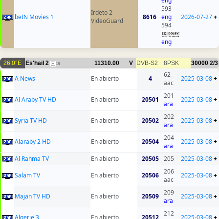
eng
593
Irdeto 2
beIN Movies 1
8616
eng
2026-07-27
+
VideoGuard
594
eng
26.0°E
Es'hail 2
11310.00
V
DVB-S2
8PSK
30000
2/3
18
62
A News
En abierto
4
2025-03-08
+
aac
201
Al Araby TV HD
En abierto
20501
2025-03-08
+
ara
202
Syria TV HD
En abierto
20502
2025-03-08
+
ara
204
Alaraby 2 HD
En abierto
20504
2025-03-08
+
ara
Al Rahma TV
En abierto
20505
205
2025-03-08
+
206
Salam TV
En abierto
20506
2025-03-08
+
aac
209
Majan TV HD
En abierto
20509
2025-03-08
+
ara
212
Algerie 3
En abierto
20512
2025-03-08
+