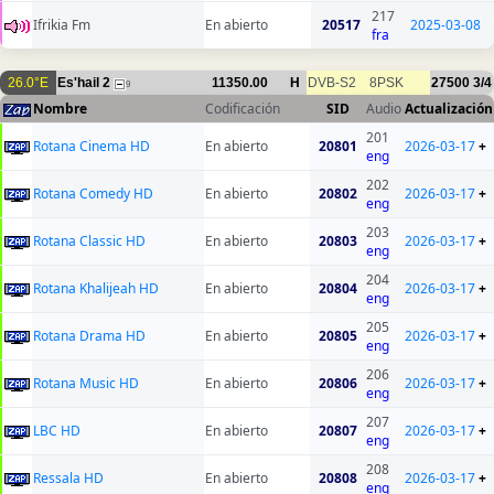
217
Ifrikia Fm
En abierto
20517
2025-03-08
fra
26.0°E
Es'hail 2
11350.00
H
DVB-S2
8PSK
27500
3/4
9
Nombre
Codificación
SID
Audio
Actualización
201
Rotana Cinema HD
En abierto
20801
2026-03-17
+
eng
202
Rotana Comedy HD
En abierto
20802
2026-03-17
+
eng
203
Rotana Classic HD
En abierto
20803
2026-03-17
+
eng
204
Rotana Khalijeah HD
En abierto
20804
2026-03-17
+
eng
205
Rotana Drama HD
En abierto
20805
2026-03-17
+
eng
206
Rotana Music HD
En abierto
20806
2026-03-17
+
eng
207
LBC HD
En abierto
20807
2026-03-17
+
eng
208
Ressala HD
En abierto
20808
2026-03-17
+
eng