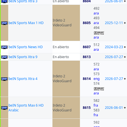
beIN Sports Xtra 3
En abierto
8604
2026-06-01
+
492
ara
493
Irdeto 2
beIN Sports Max 1 HD
8605
ara
2025-12-11
+
VideoGuard
494
ara
512
beIN Sports News HD
En abierto
8607
2024-03-23
+
ara
beIN Sports Xtra 9
En abierto
8613
2026-07-27
+
572
ara
573
Irdeto 2
beIN Sports Xtra 4
8614
eng
2026-07-27
+
VideoGuard
574
ara
582
beIN Sports Max 6 HD
Irdeto 2
fra
8615
2026-06-01
+
Arabic
VideoGuard
583
fra
592