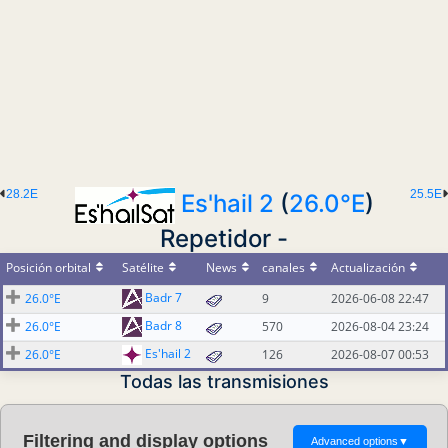
28.2E
25.5E
Es'hail 2
(
26.0°E
)
Repetidor -
Posición orbital
Satélite
News
canales
Actualización
Badr 7
26.0°E
9
2026-06-08 22:47
Badr 8
26.0°E
570
2026-08-04 23:24
Es'hail 2
26.0°E
126
2026-08-07 00:53
Todas las transmisiones
Filtering and display options
Advanced options
▼