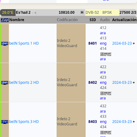
26.0°E
Es'hail 2
10810.00
H
DVB-S2
8PSK
27500
2/3
5
Nombre
Codificación
SID
Audio
Actualización
412
ara
413
Irdeto 2
beIN Sports 1 HD
8401
eng
2024-03-23
+
VideoGuard
414
ara
422
ara
423
Irdeto 2
beIN Sports 2 HD
8402
eng
2024-03-23
+
VideoGuard
424
ara
432
ara
433
Irdeto 2
beIN Sports 3 HD
8403
eng
2024-03-23
+
VideoGuard
434