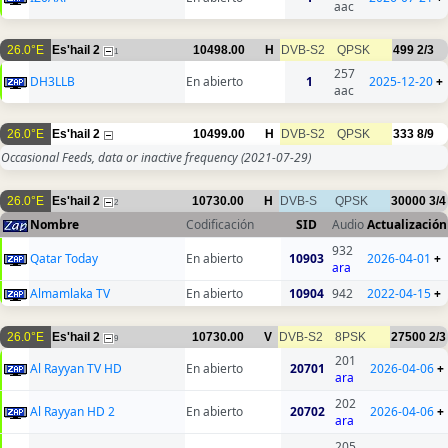
aac
26.0°E
Es'hail 2
10498.00
H
DVB-S2
QPSK
499
2/3
1
257
DH3LLB
En abierto
1
2025-12-20
+
aac
26.0°E
Es'hail 2
10499.00
H
DVB-S2
QPSK
333
8/9
Occasional Feeds, data or inactive frequency
(2021-07-29)
26.0°E
Es'hail 2
10730.00
H
DVB-S
QPSK
30000
3/4
2
Nombre
Codificación
SID
Audio
Actualización
932
Qatar Today
En abierto
10903
2026-04-01
+
ara
Almamlaka TV
En abierto
10904
942
2022-04-15
+
26.0°E
Es'hail 2
10730.00
V
DVB-S2
8PSK
27500
2/3
9
201
Al Rayyan TV HD
En abierto
20701
2026-04-06
+
ara
202
Al Rayyan HD 2
En abierto
20702
2026-04-06
+
ara
205