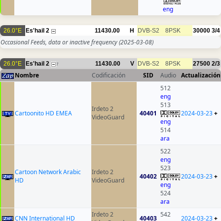
eng
26.0°E
Es'hail 2
11430.00
H
DVB-S2
8PSK
30000
3/4
Occasional Feeds, data or inactive frequency
(2025-03-08)
26.0°E
Es'hail 2
11430.00
V
DVB-S2
8PSK
27500
2/3
7
Nombre
Codificación
SID
Audio
Actualización
512
eng
513
Irdeto 2
Cartoonito HD EMEA
40401
2024-03-23
+
VideoGuard
eng
514
ara
522
eng
523
Cartoon Network Arabic
Irdeto 2
40402
2024-03-23
+
HD
VideoGuard
eng
524
ara
Irdeto 2
542
CNN International HD
40403
2024-03-23
+