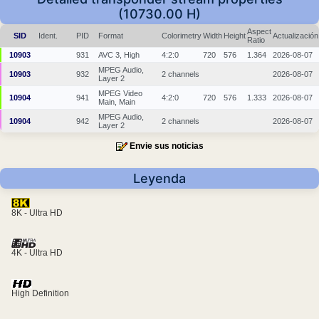
(10730.00 H)
Aspect
SID
Ident.
PID
Format
Colorimetry
Width
Height
Actualización
Ratio
10903
931
AVC 3, High
4:2:0
720
576
1.364
2026-08-07
MPEG Audio,
10903
932
2 channels
2026-08-07
Layer 2
MPEG Video
10904
941
4:2:0
720
576
1.333
2026-08-07
Main, Main
MPEG Audio,
10904
942
2 channels
2026-08-07
Layer 2
Envie sus noticias
Leyenda
8K - Ultra HD
4K - Ultra HD
High Definition