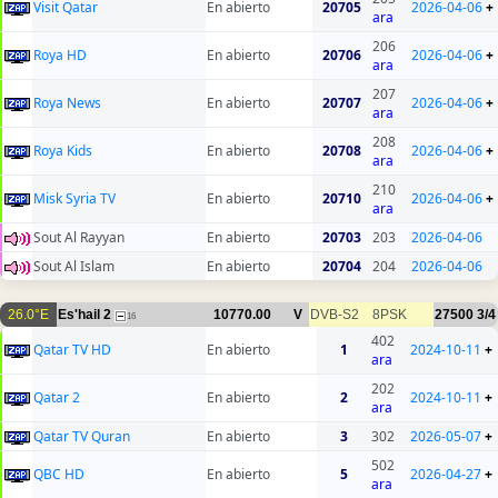
Visit Qatar
En abierto
20705
2026-04-06
+
ara
206
Roya HD
En abierto
20706
2026-04-06
+
ara
207
Roya News
En abierto
20707
2026-04-06
+
ara
208
Roya Kids
En abierto
20708
2026-04-06
+
ara
210
Misk Syria TV
En abierto
20710
2026-04-06
+
ara
Sout Al Rayyan
En abierto
20703
203
2026-04-06
Sout Al Islam
En abierto
20704
204
2026-04-06
26.0°E
Es'hail 2
10770.00
V
DVB-S2
8PSK
27500
3/4
16
402
Qatar TV HD
En abierto
1
2024-10-11
+
ara
202
Qatar 2
En abierto
2
2024-10-11
+
ara
Qatar TV Quran
En abierto
3
302
2026-05-07
+
502
QBC HD
En abierto
5
2026-04-27
+
ara