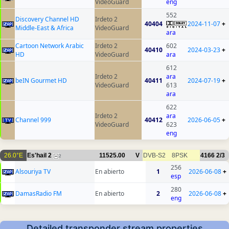
VideoGuard
eng
552
Discovery Channel HD
Irdeto 2
40404
2024-11-07
+
Middle-East & Africa
VideoGuard
ara
Cartoon Network Arabic
Irdeto 2
602
40410
2024-03-23
+
HD
VideoGuard
ara
612
Irdeto 2
ara
beIN Gourmet HD
40411
2024-07-19
+
VideoGuard
613
ara
622
Irdeto 2
ara
Channel 999
40412
2026-06-05
+
VideoGuard
623
eng
26.0°E
Es'hail 2
11525.00
V
DVB-S2
8PSK
4166
2/3
2
256
Alsouriya TV
En abierto
1
2026-06-08
+
esp
280
DamasRadio FM
En abierto
2
2026-06-08
+
eng
Detailed transponder stream properties