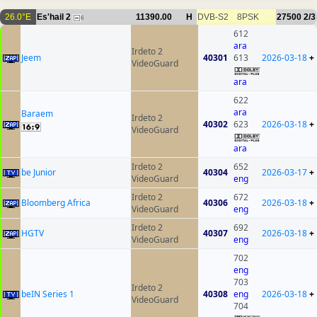
26.0°E
Es'hail 2
11390.00
H
DVB-S2
8PSK
27500
2/3
6
612
ara
Irdeto 2
Jeem
40301
613
2026-03-18
+
VideoGuard
ara
622
ara
Baraem
Irdeto 2
40302
623
2026-03-18
+
VideoGuard
ara
Irdeto 2
652
be Junior
40304
2026-03-17
+
VideoGuard
eng
Irdeto 2
672
Bloomberg Africa
40306
2026-03-18
+
VideoGuard
eng
Irdeto 2
692
HGTV
40307
2026-03-18
+
VideoGuard
eng
702
eng
703
Irdeto 2
beIN Series 1
40308
eng
2026-03-18
+
VideoGuard
704