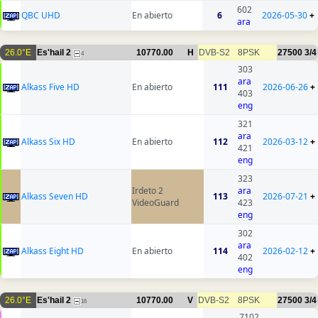
602
QBC UHD
En abierto
6
2026-05-30
+
ara
26.0°E
Es'hail 2
10770.00
H
DVB-S2
8PSK
27500
3/4
4
303
ara
Alkass Five HD
En abierto
111
2026-06-26
+
403
eng
321
ara
Alkass Six HD
En abierto
112
2026-03-12
+
421
eng
323
Irdeto 2
ara
Alkass Seven HD
113
2026-07-21
+
VideoGuard
423
eng
302
ara
Alkass Eight HD
En abierto
114
2026-02-12
+
402
eng
26.0°E
Es'hail 2
10770.00
V
DVB-S2
8PSK
27500
3/4
16
7102