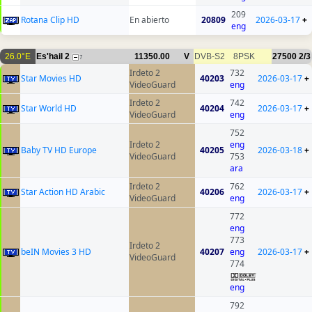
209
Rotana Clip HD
En abierto
20809
2026-03-17
+
eng
26.0°E
Es'hail 2
11350.00
V
DVB-S2
8PSK
27500
2/3
7
Irdeto 2
732
Star Movies HD
40203
2026-03-17
+
VideoGuard
eng
Irdeto 2
742
Star World HD
40204
2026-03-17
+
VideoGuard
eng
752
Irdeto 2
eng
Baby TV HD Europe
40205
2026-03-18
+
VideoGuard
753
ara
Irdeto 2
762
Star Action HD Arabic
40206
2026-03-17
+
VideoGuard
eng
772
eng
773
Irdeto 2
beIN Movies 3 HD
40207
eng
2026-03-17
+
VideoGuard
774
eng
792