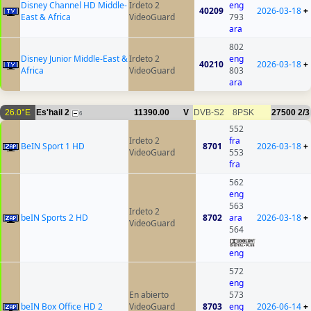
Disney Channel HD Middle-
Irdeto 2
eng
40209
2026-03-18
+
East & Africa
VideoGuard
793
ara
802
Disney Junior Middle-East &
Irdeto 2
eng
40210
2026-03-18
+
Africa
VideoGuard
803
ara
26.0°E
Es'hail 2
11390.00
V
DVB-S2
8PSK
27500
2/3
6
552
Irdeto 2
fra
BeIN Sport 1 HD
8701
2026-03-18
+
VideoGuard
553
fra
562
eng
563
Irdeto 2
beIN Sports 2 HD
8702
ara
2026-03-18
+
VideoGuard
564
eng
572
eng
En abierto
573
beIN Box Office HD 2
VideoGuard
8703
eng
2026-06-14
+