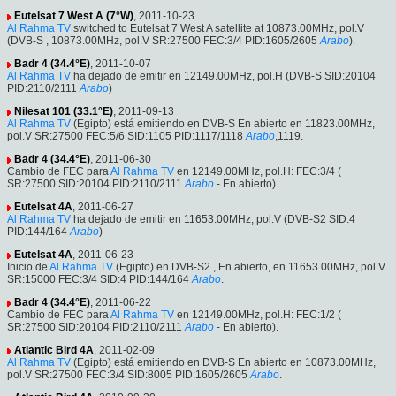
Eutelsat 7 West A (7°W)
, 2011-10-23
Al Rahma TV
switched to Eutelsat 7 West A satellite at 10873.00MHz, pol.V
(DVB-S , 10873.00MHz, pol.V SR:27500 FEC:3/4 PID:1605/2605
Arabo
).
Badr 4 (34.4°E)
, 2011-10-07
Al Rahma TV
ha dejado de emitir en 12149.00MHz, pol.H (DVB-S SID:20104
PID:2110/2111
Arabo
)
Nilesat 101 (33.1°E)
, 2011-09-13
Al Rahma TV
(Egipto) está emitiendo en DVB-S En abierto en 11823.00MHz,
pol.V SR:27500 FEC:5/6 SID:1105 PID:1117/1118
Arabo
,1119.
Badr 4 (34.4°E)
, 2011-06-30
Cambio de FEC para
Al Rahma TV
en 12149.00MHz, pol.H: FEC:3/4 (
SR:27500 SID:20104 PID:2110/2111
Arabo
- En abierto).
Eutelsat 4A
, 2011-06-27
Al Rahma TV
ha dejado de emitir en 11653.00MHz, pol.V (DVB-S2 SID:4
PID:144/164
Arabo
)
Eutelsat 4A
, 2011-06-23
Inicio de
Al Rahma TV
(Egipto) en DVB-S2 , En abierto, en 11653.00MHz, pol.V
SR:15000 FEC:3/4 SID:4 PID:144/164
Arabo
.
Badr 4 (34.4°E)
, 2011-06-22
Cambio de FEC para
Al Rahma TV
en 12149.00MHz, pol.H: FEC:1/2 (
SR:27500 SID:20104 PID:2110/2111
Arabo
- En abierto).
Atlantic Bird 4A
, 2011-02-09
Al Rahma TV
(Egipto) está emitiendo en DVB-S En abierto en 10873.00MHz,
pol.V SR:27500 FEC:3/4 SID:8005 PID:1605/2605
Arabo
.