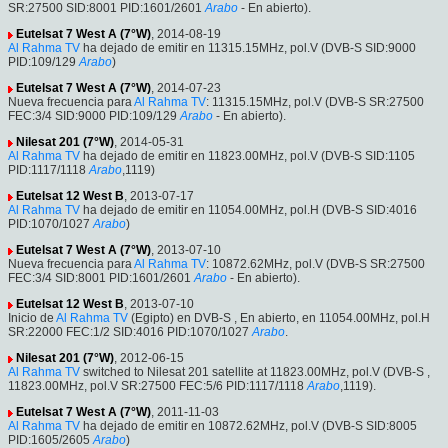
SR:27500 SID:8001 PID:1601/2601
Arabo
- En abierto).
Eutelsat 7 West A (7°W)
, 2014-08-19
Al Rahma TV
ha dejado de emitir en 11315.15MHz, pol.V (DVB-S SID:9000
PID:109/129
Arabo
)
Eutelsat 7 West A (7°W)
, 2014-07-23
Nueva frecuencia para
Al Rahma TV
: 11315.15MHz, pol.V (DVB-S SR:27500
FEC:3/4 SID:9000 PID:109/129
Arabo
- En abierto).
Nilesat 201 (7°W)
, 2014-05-31
Al Rahma TV
ha dejado de emitir en 11823.00MHz, pol.V (DVB-S SID:1105
PID:1117/1118
Arabo
,1119)
Eutelsat 12 West B
, 2013-07-17
Al Rahma TV
ha dejado de emitir en 11054.00MHz, pol.H (DVB-S SID:4016
PID:1070/1027
Arabo
)
Eutelsat 7 West A (7°W)
, 2013-07-10
Nueva frecuencia para
Al Rahma TV
: 10872.62MHz, pol.V (DVB-S SR:27500
FEC:3/4 SID:8001 PID:1601/2601
Arabo
- En abierto).
Eutelsat 12 West B
, 2013-07-10
Inicio de
Al Rahma TV
(Egipto) en DVB-S , En abierto, en 11054.00MHz, pol.H
SR:22000 FEC:1/2 SID:4016 PID:1070/1027
Arabo
.
Nilesat 201 (7°W)
, 2012-06-15
Al Rahma TV
switched to Nilesat 201 satellite at 11823.00MHz, pol.V (DVB-S ,
11823.00MHz, pol.V SR:27500 FEC:5/6 PID:1117/1118
Arabo
,1119).
Eutelsat 7 West A (7°W)
, 2011-11-03
Al Rahma TV
ha dejado de emitir en 10872.62MHz, pol.V (DVB-S SID:8005
PID:1605/2605
Arabo
)