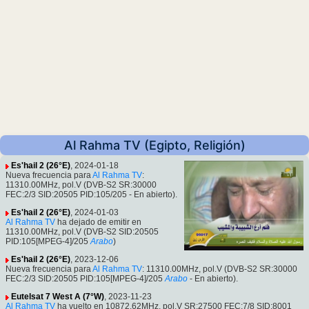
Al Rahma TV (Egipto, Religión)
Es'hail 2 (26°E)
, 2024-01-18
Nueva frecuencia para
Al Rahma TV
:
11310.00MHz, pol.V (DVB-S2 SR:30000
FEC:2/3 SID:20505 PID:105/205 - En abierto).
Es'hail 2 (26°E)
, 2024-01-03
Al Rahma TV
ha dejado de emitir en
11310.00MHz, pol.V (DVB-S2 SID:20505
PID:105[MPEG-4]/205
Arabo
)
Es'hail 2 (26°E)
, 2023-12-06
Nueva frecuencia para
Al Rahma TV
: 11310.00MHz, pol.V (DVB-S2 SR:30000
FEC:2/3 SID:20505 PID:105[MPEG-4]/205
Arabo
- En abierto).
Eutelsat 7 West A (7°W)
, 2023-11-23
Al Rahma TV
ha vuelto en 10872.62MHz, pol.V SR:27500 FEC:7/8 SID:8001