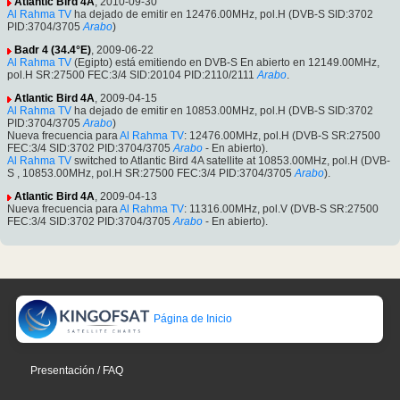
Atlantic Bird 4A
, 2010-09-30
Al Rahma TV
ha dejado de emitir en 12476.00MHz, pol.H (DVB-S SID:3702
PID:3704/3705
Arabo
)
Badr 4 (34.4°E)
, 2009-06-22
Al Rahma TV
(Egipto) está emitiendo en DVB-S En abierto en 12149.00MHz,
pol.H SR:27500 FEC:3/4 SID:20104 PID:2110/2111
Arabo
.
Atlantic Bird 4A
, 2009-04-15
Al Rahma TV
ha dejado de emitir en 10853.00MHz, pol.H (DVB-S SID:3702
PID:3704/3705
Arabo
)
Nueva frecuencia para
Al Rahma TV
: 12476.00MHz, pol.H (DVB-S SR:27500
FEC:3/4 SID:3702 PID:3704/3705
Arabo
- En abierto).
Al Rahma TV
switched to Atlantic Bird 4A satellite at 10853.00MHz, pol.H (DVB-
S , 10853.00MHz, pol.H SR:27500 FEC:3/4 PID:3704/3705
Arabo
).
Atlantic Bird 4A
, 2009-04-13
Nueva frecuencia para
Al Rahma TV
: 11316.00MHz, pol.V (DVB-S SR:27500
FEC:3/4 SID:3702 PID:3704/3705
Arabo
- En abierto).
Página de Inicio
Presentación / FAQ