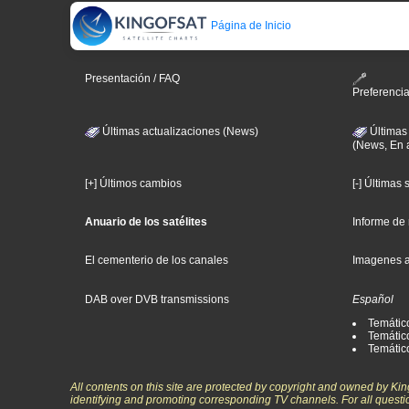
Página de Inicio
Presentación / FAQ
Preferenci
Últimas actualizaciones (News)
Últimas
(News, En 
[+] Últimos cambios
[-] Últimas
Anuario de los satélites
Informe de
El cementerio de los canales
Imagenes 
DAB over DVB transmissions
Español
Temátic
Temático
Temátic
All contents on this site are protected by copyright and owned by Ki
identifying and promoting corresponding TV channels. For all questi