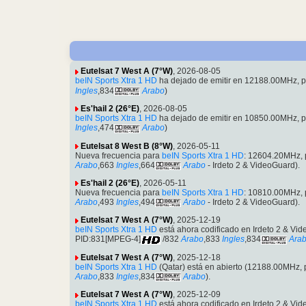
Eutelsat 7 West A (7°W)
, 2026-08-05
beIN Sports Xtra 1 HD
ha dejado de emitir en 12188.00MHz, 
Ingles
,834
Arabo
)
Es'hail 2 (26°E)
, 2026-08-05
beIN Sports Xtra 1 HD
ha dejado de emitir en 10850.00MHz, 
Ingles
,474
Arabo
)
Eutelsat 8 West B (8°W)
, 2026-05-11
Nueva frecuencia para
beIN Sports Xtra 1 HD
: 12604.20MHz,
Arabo
,663
Ingles
,664
Arabo
- Irdeto 2 & VideoGuard).
Es'hail 2 (26°E)
, 2026-05-11
Nueva frecuencia para
beIN Sports Xtra 1 HD
: 10810.00MHz,
Arabo
,493
Ingles
,494
Arabo
- Irdeto 2 & VideoGuard).
Eutelsat 7 West A (7°W)
, 2025-12-19
beIN Sports Xtra 1 HD
está ahora codificado en Irdeto 2 & V
PID:831[MPEG-4]
/832
Arabo
,833
Ingles
,834
Ara
Eutelsat 7 West A (7°W)
, 2025-12-18
beIN Sports Xtra 1 HD
(Qatar) está en abierto (12188.00MHz
Arabo
,833
Ingles
,834
Arabo
).
Eutelsat 7 West A (7°W)
, 2025-12-09
beIN Sports Xtra 1 HD
está ahora codificado en Irdeto 2 & 