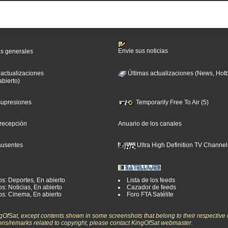
Envie sus noticias
as generales
 actualizaciones
Últimas actualizaciones (News, Hotb
abierto)
 supresiones
Temporarily Free To Air (5)
 recepción
Anuario de los canales
ausentes
Ultra High Definition TV Channel
os: Deportes, En abierto
Lista de los feeds
s: Noticias, En abierto
Cazador de feeds
os: Cinema, En abierto
Foro FTA Satélite
ngOfSat, except contents shown in some screenshots that belong to their respective 
ons/remarks related to copyright, please contact KingOfSat webmaster.