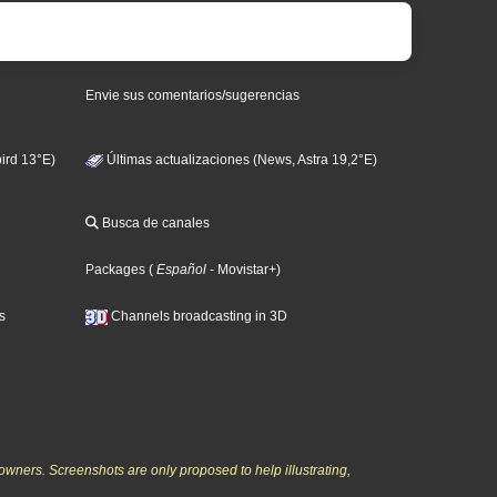
Envie sus comentarios/sugerencias
ird 13°E)
Últimas actualizaciones (News, Astra 19,2°E)
Busca de canales
Packages
(
Español
- Movistar+
)
s
Channels broadcasting in 3D
owners. Screenshots are only proposed to help illustrating,