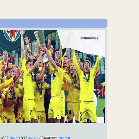
/832
Arabo
,833
Ingles
,834
Arabo
).