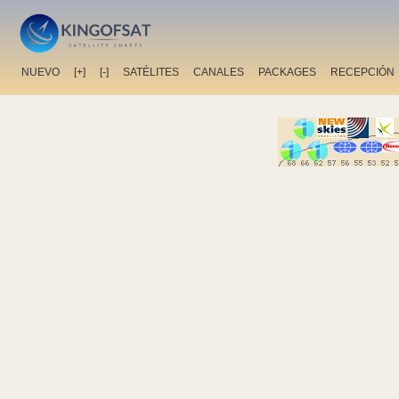
NUEVO
[+]
[-]
SATÉLITES
CANALES
PACKAGES
RECEPCIÓN