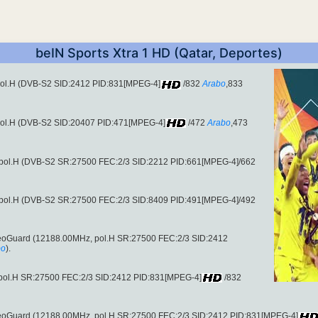
beIN Sports Xtra 1 HD (Qatar, Deportes)
pol.H (DVB-S2 SID:2412 PID:831[MPEG-4]
/832
Arabo
,833
pol.H (DVB-S2 SID:20407 PID:471[MPEG-4]
/472
Arabo
,473
 pol.H (DVB-S2 SR:27500 FEC:2/3 SID:2212 PID:661[MPEG-4]/662
 pol.H (DVB-S2 SR:27500 FEC:2/3 SID:8409 PID:491[MPEG-4]/492
ideoGuard (12188.00MHz, pol.H SR:27500 FEC:2/3 SID:2412
bo
).
, pol.H SR:27500 FEC:2/3 SID:2412 PID:831[MPEG-4]
/832
VideoGuard (12188.00MHz, pol.H SR:27500 FEC:2/3 SID:2412 PID:831[MPEG-4]