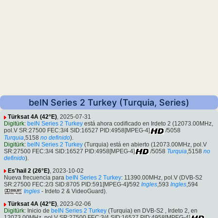
beIN Series 2 Turkey (Turquia, Series)
Türksat 4A (42°E)
, 2025-07-31
Digitürk
:
beIN Series 2 Turkey
está ahora codificado en Irdeto 2 (12073.00MHz,
pol.V SR:27500 FEC:3/4 SID:16527 PID:4958[MPEG-4]
/5058
Turquia
,5158
no definido
).
Digitürk
:
beIN Series 2 Turkey
(Turquia) está en abierto (12073.00MHz, pol.V
SR:27500 FEC:3/4 SID:16527 PID:4958[MPEG-4]
/5058
Turquia
,5158
no
definido
).
Es'hail 2 (26°E)
, 2023-10-02
Nueva frecuencia para
beIN Series 2 Turkey
: 11390.00MHz, pol.V (DVB-S2
SR:27500 FEC:2/3 SID:8705 PID:591[MPEG-4]/592
Ingles
,593
Ingles
,594
Ingles
- Irdeto 2 & VideoGuard).
Türksat 4A (42°E)
, 2023-02-06
Digitürk
: Inicio de
beIN Series 2 Turkey
(Turquia) en DVB-S2 , Irdeto 2, en
12073.00MHz, pol.V SR:27500 FEC:3/4 SID:16527 PID:4958[MPEG-4]