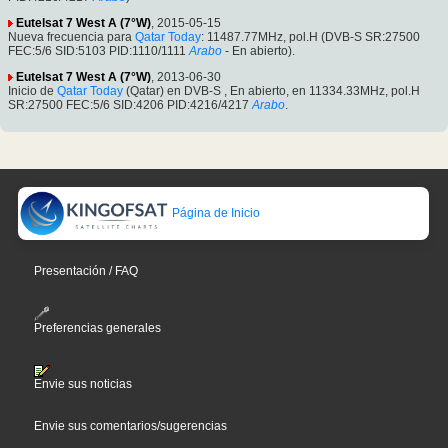
Eutelsat 7 West A (7°W)
, 2015-05-15
Nueva frecuencia para
Qatar Today
: 11487.77MHz, pol.H (DVB-S SR:27500
FEC:5/6 SID:5103 PID:1110/1111
Arabo
- En abierto).
Eutelsat 7 West A (7°W)
, 2013-06-30
Inicio de
Qatar Today
(Qatar) en DVB-S , En abierto, en 11334.33MHz, pol.H
SR:27500 FEC:5/6 SID:4206 PID:4216/4217
Arabo
.
Página de Inicio
Presentación / FAQ
Preferencias generales
Envie sus noticias
Envie sus comentarios/sugerencias