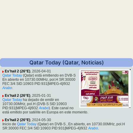
Qatar Today (Qatar, Noticias)
Es'hail 2 (26°E)
, 2026-04-01
Qatar Today
(Qatar) está emitiendo en DVB-S
En abierto en 10730.00MHz, pol.H SR:30000
FEC:3/4 SID:10903 PID:931[MPEG-4]/932
Arabo
.
Es'hail 2 (26°E)
, 2025-01-31
Qatar Today
ha dejado de emitir en
10730.00MHz, pol.H (DVB-S SID:10903
PID:931[MPEG-4]/932
Arabo
). Este canal no
está emitido por satélite en Europa en este momento.
Es'hail 2 (26°E)
, 2024-05-30
Inicio de
Qatar Today
(Qatar) en DVB-S , En abierto, en 10730.00MHz, pol.H
SR:30000 FEC:3/4 SID:10903 PID:931[MPEG-4]/932
Arabo
.