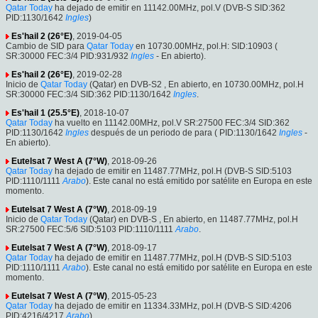
Qatar Today
ha dejado de emitir en 11142.00MHz, pol.V (DVB-S SID:362
PID:1130/1642
Ingles
)
Es'hail 2 (26°E)
, 2019-04-05
Cambio de SID para
Qatar Today
en 10730.00MHz, pol.H: SID:10903 (
SR:30000 FEC:3/4 PID:931/932
Ingles
- En abierto).
Es'hail 2 (26°E)
, 2019-02-28
Inicio de
Qatar Today
(Qatar) en DVB-S2 , En abierto, en 10730.00MHz, pol.H
SR:30000 FEC:3/4 SID:362 PID:1130/1642
Ingles
.
Es'hail 1 (25.5°E)
, 2018-10-07
Qatar Today
ha vuelto en 11142.00MHz, pol.V SR:27500 FEC:3/4 SID:362
PID:1130/1642
Ingles
después de un periodo de para ( PID:1130/1642
Ingles
-
En abierto).
Eutelsat 7 West A (7°W)
, 2018-09-26
Qatar Today
ha dejado de emitir en 11487.77MHz, pol.H (DVB-S SID:5103
PID:1110/1111
Arabo
). Este canal no está emitido por satélite en Europa en este
momento.
Eutelsat 7 West A (7°W)
, 2018-09-19
Inicio de
Qatar Today
(Qatar) en DVB-S , En abierto, en 11487.77MHz, pol.H
SR:27500 FEC:5/6 SID:5103 PID:1110/1111
Arabo
.
Eutelsat 7 West A (7°W)
, 2018-09-17
Qatar Today
ha dejado de emitir en 11487.77MHz, pol.H (DVB-S SID:5103
PID:1110/1111
Arabo
). Este canal no está emitido por satélite en Europa en este
momento.
Eutelsat 7 West A (7°W)
, 2015-05-23
Qatar Today
ha dejado de emitir en 11334.33MHz, pol.H (DVB-S SID:4206
PID:4216/4217
Arabo
)