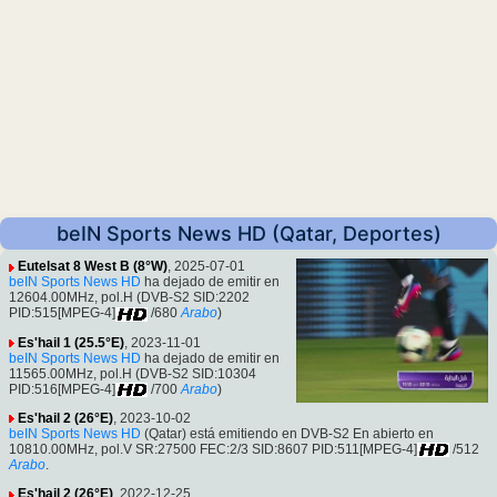
beIN Sports News HD (Qatar, Deportes)
Eutelsat 8 West B (8°W)
, 2025-07-01
beIN Sports News HD
ha dejado de emitir en
12604.00MHz, pol.H (DVB-S2 SID:2202
PID:515[MPEG-4]
/680
Arabo
)
Es'hail 1 (25.5°E)
, 2023-11-01
beIN Sports News HD
ha dejado de emitir en
11565.00MHz, pol.H (DVB-S2 SID:10304
PID:516[MPEG-4]
/700
Arabo
)
Es'hail 2 (26°E)
, 2023-10-02
beIN Sports News HD
(Qatar) está emitiendo en DVB-S2 En abierto en
10810.00MHz, pol.V SR:27500 FEC:2/3 SID:8607 PID:511[MPEG-4]
/512
Arabo
.
Es'hail 2 (26°E)
, 2022-12-25