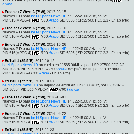
Arabo
.
Eutelsat 7 West A (7°W)
, 2017-03-15
Nuevos PID para
beIN Sports News HD
en 12245.00MHz, pol.V:
PID:515[MPEG-4]
/680
Arabo
SID:5305 ( SR:27500 FEC:2/3 - En abierto).
Eutelsat 7 West A (7°W)
, 2017-03-10
Nuevos PID para
beIN Sports News HD
en 12245.00MHz, pol.V:
PID:516[MPEG-4]
/700
Arabo
SID:5305 ( SR:27500 FEC:2/3 - En abierto).
Eutelsat 7 West A (7°W)
, 2016-10-26
Nuevos PID para
beIN Sports News HD
en 12245.00MHz, pol.V:
PID:516[MPEG-4]
/700
Arabo
SID:5305 ( SR:27500 FEC:2/3 - En abierto).
Es'hail 1 (25.5°E)
, 2016-10-12
beIN Sports News HD
ha vuelto en 11565.00MHz, pol.H SR:27500 FEC:2/3
SID:10304 PID:516[MPEG-4]/700
Arabo
después de un periodo de para (
PID:516[MPEG-4]/700
Arabo
- En abierto).
Es'hail 1 (25.5°E)
, 2016-10-07
beIN Sports News HD
ha dejado de emitir en 11565.00MHz, pol.H (DVB-S2
SID:10304 PID:516[MPEG-4]
/700
Francia
)
Eutelsat 7 West A (7°W)
, 2016-10-01
Nuevos PID para
beIN Sports News HD
en 12245.00MHz, pol.V:
PID:515[MPEG-4]
/680
Arabo
SID:5305 ( SR:27500 FEC:2/3 - En abierto).
Eutelsat 7 West A (7°W)
, 2016-09-22
Nuevos PID para
beIN Sports News HD
en 12245.00MHz, pol.V:
PID:516[MPEG-4]
/700
Arabo
SID:5305 ( SR:27500 FEC:2/3 - En abierto).
Es'hail 1 (25.5°E)
, 2015-11-23
beIN Sports News HD
(Qatar) está en abierto (11565.00MHz, pol.H SR:27500