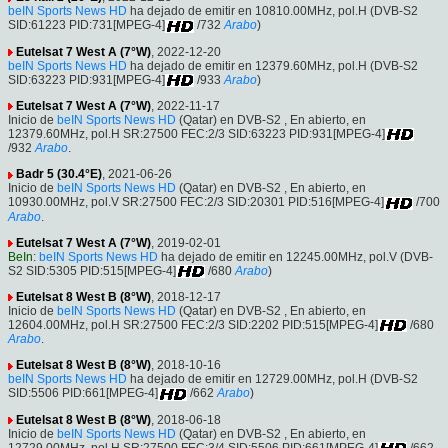
beIN Sports News HD
ha dejado de emitir en 10810.00MHz, pol.H (DVB-S2
SID:61223 PID:731[MPEG-4]
/732
Arabo
)
Eutelsat 7 West A (7°W)
, 2022-12-20
beIN Sports News HD
ha dejado de emitir en 12379.60MHz, pol.H (DVB-S2
SID:63223 PID:931[MPEG-4]
/933
Arabo
)
Eutelsat 7 West A (7°W)
, 2022-11-17
Inicio de
beIN Sports News HD
(Qatar) en DVB-S2 , En abierto, en
12379.60MHz, pol.H SR:27500 FEC:2/3 SID:63223 PID:931[MPEG-4]
/932
Arabo
.
Badr 5 (30.4°E)
, 2021-06-26
Inicio de
beIN Sports News HD
(Qatar) en DVB-S2 , En abierto, en
10930.00MHz, pol.V SR:27500 FEC:2/3 SID:20301 PID:516[MPEG-4]
/700
Arabo
.
Eutelsat 7 West A (7°W)
, 2019-02-01
BeIn
:
beIN Sports News HD
ha dejado de emitir en 12245.00MHz, pol.V (DVB-
S2 SID:5305 PID:515[MPEG-4]
/680
Arabo
)
Eutelsat 8 West B (8°W)
, 2018-12-17
Inicio de
beIN Sports News HD
(Qatar) en DVB-S2 , En abierto, en
12604.00MHz, pol.H SR:27500 FEC:2/3 SID:2202 PID:515[MPEG-4]
/680
Arabo
.
Eutelsat 8 West B (8°W)
, 2018-10-16
beIN Sports News HD
ha dejado de emitir en 12729.00MHz, pol.H (DVB-S2
SID:5506 PID:661[MPEG-4]
/662
Arabo
)
Eutelsat 8 West B (8°W)
, 2018-06-18
Inicio de
beIN Sports News HD
(Qatar) en DVB-S2 , En abierto, en
12729.00MHz, pol.H SR:27500 FEC:3/4 SID:5506 PID:661[MPEG-4]
/662