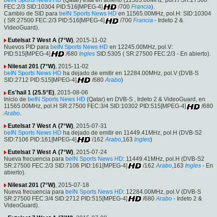
FEC:2/3 SID:10304 PID:516[MPEG-4]
/700
Francia
).
Cambio de SID para
beIN Sports News HD
en 11565.00MHz, pol.H: SID:10304
( SR:27500 FEC:2/3 PID:516[MPEG-4]
/700
Francia
- Irdeto 2 &
VideoGuard).
Eutelsat 7 West A (7°W)
, 2015-11-02
Nuevos PID para
beIN Sports News HD
en 12245.00MHz, pol.V:
PID:515[MPEG-4]
/680
Ingles
SID:5305 ( SR:27500 FEC:2/3 - En abierto).
Nilesat 201 (7°W)
, 2015-11-02
beIN Sports News HD
ha dejado de emitir en 12284.00MHz, pol.V (DVB-S
SID:2712 PID:515[MPEG-4]
/680
Arabo
)
Es'hail 1 (25.5°E)
, 2015-08-06
Inicio de
beIN Sports News HD
(Qatar) en DVB-S , Irdeto 2 & VideoGuard, en
11565.00MHz, pol.H SR:27500 FEC:3/4 SID:10302 PID:515[MPEG-4]
/680
Arabo
.
Eutelsat 7 West A (7°W)
, 2015-07-31
beIN Sports News HD
ha dejado de emitir en 11449.41MHz, pol.H (DVB-S2
SID:7106 PID:161[MPEG-4]
/162
Arabo
,163
Ingles
)
Eutelsat 7 West A (7°W)
, 2015-07-24
Nueva frecuencia para
beIN Sports News HD
: 11449.41MHz, pol.H (DVB-S2
SR:27500 FEC:2/3 SID:7106 PID:161[MPEG-4]
/162
Arabo
,163
Ingles
- En
abierto).
Nilesat 201 (7°W)
, 2015-07-18
Nueva frecuencia para
beIN Sports News HD
: 12284.00MHz, pol.V (DVB-S
SR:27500 FEC:3/4 SID:2712 PID:515[MPEG-4]
/680
Arabo
- Irdeto 2 &
VideoGuard).