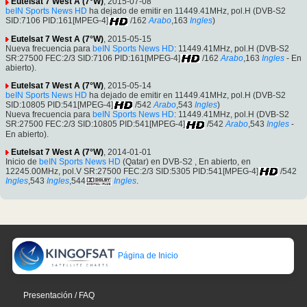
Eutelsat 7 West A (7°W)
, 2015-07-08
beIN Sports News HD
ha dejado de emitir en 11449.41MHz, pol.H (DVB-S2
SID:7106 PID:161[MPEG-4]
/162
Arabo
,163
Ingles
)
Eutelsat 7 West A (7°W)
, 2015-05-15
Nueva frecuencia para
beIN Sports News HD
: 11449.41MHz, pol.H (DVB-S2
SR:27500 FEC:2/3 SID:7106 PID:161[MPEG-4]
/162
Arabo
,163
Ingles
- En
abierto).
Eutelsat 7 West A (7°W)
, 2015-05-14
beIN Sports News HD
ha dejado de emitir en 11449.41MHz, pol.H (DVB-S2
SID:10805 PID:541[MPEG-4]
/542
Arabo
,543
Ingles
)
Nueva frecuencia para
beIN Sports News HD
: 11449.41MHz, pol.H (DVB-S2
SR:27500 FEC:2/3 SID:10805 PID:541[MPEG-4]
/542
Arabo
,543
Ingles
-
En abierto).
Eutelsat 7 West A (7°W)
, 2014-01-01
Inicio de
beIN Sports News HD
(Qatar) en DVB-S2 , En abierto, en
12245.00MHz, pol.V SR:27500 FEC:2/3 SID:5305 PID:541[MPEG-4]
/542
Ingles
,543
Ingles
,544
Ingles
.
Página de Inicio
Presentación / FAQ