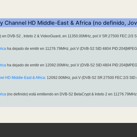
y Channel HD Middle-East & Africa (no definido, Jo
o) en DVB-S2 , Irdeto 2 & VideoGuard, en 11350.00MHz, pol.V SR:27500 FEC:2/3
rica
ha dejado de emitir en 11276.79MHz, pol.V (DVB-S2 SID:4804 PID:204[MPEG
rica
ha dejado de emitir en 12092.00MHz, pol.V (DVB-S2 SID:4804 PID:204[MPEG
el HD Middle-East & Africa
: 12092.00MHz, pol.V (DVB-S2 SR:27500 FEC:2/3 SID
rica
(no definido) está emitiendo en DVB-S2 BetaCrypt & Irdeto 2 en 11276.79MH