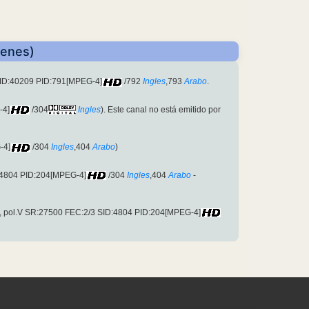
venes)
 SID:40209 PID:791[MPEG-4]
/792
Ingles
,793
Arabo
.
-4]
/304
Ingles
). Este canal no está emitido por
-4]
/304
Ingles
,404
Arabo
)
:4804 PID:204[MPEG-4]
/304
Ingles
,404
Arabo
-
z, pol.V SR:27500 FEC:2/3 SID:4804 PID:204[MPEG-4]