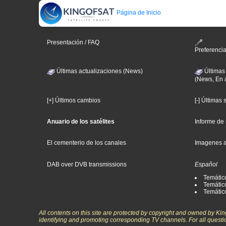
Página de Inicio
Presentación / FAQ
Preferenci
Últimas actualizaciones (News)
Últimas
(News, En 
[+] Últimos cambios
[-] Últimas
Anuario de los satélites
Informe de
El cementerio de los canales
Imagenes 
DAB over DVB transmissions
Español
Temátic
Temático
Temátic
All contents on this site are protected by copyright and owned by Ki
identifying and promoting corresponding TV channels. For all questi