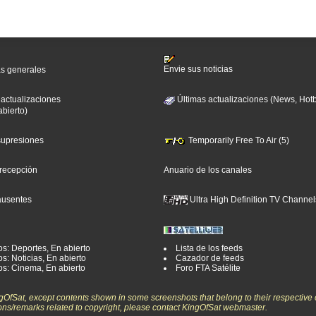
Envie sus noticias
as generales
 actualizaciones
Últimas actualizaciones (News, Hotb
abierto)
 supresiones
Temporarily Free To Air (5)
 recepción
Anuario de los canales
ausentes
Ultra High Definition TV Channel
os: Deportes, En abierto
Lista de los feeds
s: Noticias, En abierto
Cazador de feeds
os: Cinema, En abierto
Foro FTA Satélite
ngOfSat, except contents shown in some screenshots that belong to their respective 
ons/remarks related to copyright, please contact KingOfSat webmaster.