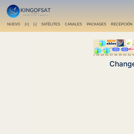
NUEVO
[+]
[-]
SATÉLITES
CANALES
PACKAGES
RECEPCIÓN
Change