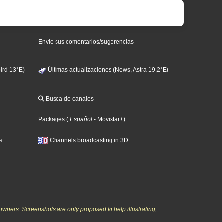
Envie sus comentarios/sugerencias
ird 13°E)
Últimas actualizaciones (News, Astra 19,2°E)
Busca de canales
Packages
(
Español
- Movistar+
)
s
Channels broadcasting in 3D
owners. Screenshots are only proposed to help illustrating,