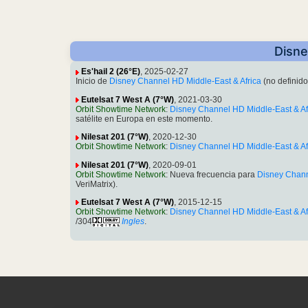
Disne
Es'hail 2 (26°E)
, 2025-02-27
Inicio de
Disney Channel HD Middle-East & Africa
(no definid
Eutelsat 7 West A (7°W)
, 2021-03-30
Orbit Showtime Network
:
Disney Channel HD Middle-East & Af
satélite en Europa en este momento.
Nilesat 201 (7°W)
, 2020-12-30
Orbit Showtime Network
:
Disney Channel HD Middle-East & Af
Nilesat 201 (7°W)
, 2020-09-01
Orbit Showtime Network
: Nueva frecuencia para
Disney Chann
VeriMatrix).
Eutelsat 7 West A (7°W)
, 2015-12-15
Orbit Showtime Network
:
Disney Channel HD Middle-East & Af
/304
Ingles
.