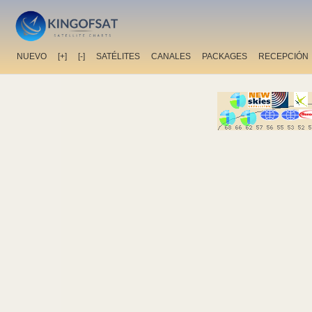
NUEVO
[+]
[-]
SATÉLITES
CANALES
PACKAGES
RECEPCIÓN