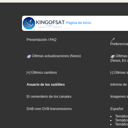
Página de Inicio
Presentación / FAQ
Preferenci
Últimas actualizaciones (News)
Últimas
(News, En 
[+] Últimos cambios
[-] Últimas
Anuario de los satélites
Informe de
El cementerio de los canales
Imagenes 
DAB over DVB transmissions
Español
Temátic
Temático
Temátic