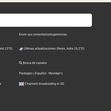
Envie sus comentarios/sugerencias
ird 13°E)
Últimas actualizaciones (News, Astra 19,2°E)
Busca de canales
Packages
(
Español
- Movistar+
)
s
Channels broadcasting in 3D