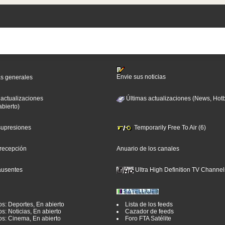
Envie sus noticias
as generales
 actualizaciones
Últimas actualizaciones (News, Hotb
abierto)
 supresiones
Temporarily Free To Air (6)
 recepción
Anuario de los canales
ausentes
Ultra High Definition TV Channel
os: Deportes, En abierto
Lista de los feeds
s: Noticias, En abierto
Cazador de feeds
os: Cinema, En abierto
Foro FTA Satélite