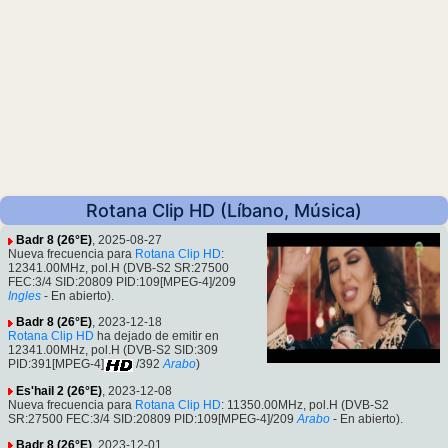
Rotana Clip HD (Líbano, Música)
Badr 8 (26°E)
, 2025-08-27
Nueva frecuencia para
Rotana Clip HD
:
12341.00MHz, pol.H (DVB-S2 SR:27500
FEC:3/4 SID:20809 PID:109[MPEG-4]/209
Ingles
- En abierto).
Badr 8 (26°E)
, 2023-12-18
Rotana Clip HD
ha dejado de emitir en
12341.00MHz, pol.H (DVB-S2 SID:309
PID:391[MPEG-4]
/392
Arabo
)
Es'hail 2 (26°E)
, 2023-12-08
Nueva frecuencia para
Rotana Clip HD
: 11350.00MHz, pol.H (DVB-S2
SR:27500 FEC:3/4 SID:20809 PID:109[MPEG-4]/209
Arabo
- En abierto).
Badr 8 (26°E)
, 2023-12-01