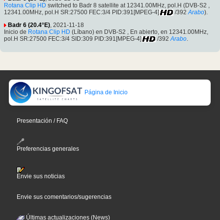
Rotana Clip HD
switched to Badr 8 satellite at 12341.00MHz, pol.H (DVB-S2 ,
12341.00MHz, pol.H SR:27500 FEC:3/4 PID:391[MPEG-4]
/392
Arabo
).
Badr 6 (20.4°E)
, 2021-11-18
Inicio de
Rotana Clip HD
(Líbano) en DVB-S2 , En abierto, en 12341.00MHz,
pol.H SR:27500 FEC:3/4 SID:309 PID:391[MPEG-4]
/392
Arabo
.
Página de Inicio
Presentación / FAQ
Preferencias generales
Envie sus noticias
Envie sus comentarios/sugerencias
Últimas actualizaciones (News)