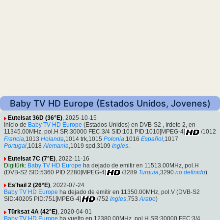
Baby TV HD Europe (Estados Unidos, Jovenes)
Eutelsat 36D (36°E)
, 2025-10-15
Inicio de
Baby TV HD Europe
(Estados Unidos) en DVB-S2 , Irdeto 2, en
11345.00MHz, pol.H SR:30000 FEC:3/4 SID:101 PID:1010[MPEG-4]
/1012
Francia
,1013
Holanda
,1014 trk,1015
Polonia
,1016
Español
,1017
Portugal
,1018
Alemania
,1019 spd,3109
Ingles
.
Eutelsat 7C (7°E)
, 2022-11-16
Digitürk
:
Baby TV HD Europe
ha dejado de emitir en 11513.00MHz, pol.H
(DVB-S2 SID:5360 PID:2280[MPEG-4]
/3289
Turquia
,3290
no definido
)
Es'hail 2 (26°E)
, 2022-07-24
Baby TV HD Europe
ha dejado de emitir en 11350.00MHz, pol.V (DVB-S2
SID:40205 PID:751[MPEG-4]
/752
Ingles
,753
Arabo
)
Türksat 4A (42°E)
, 2020-04-01
Baby TV HD Europe
ha vuelto en 12380.00MHz, pol.H SR:30000 FEC:3/4