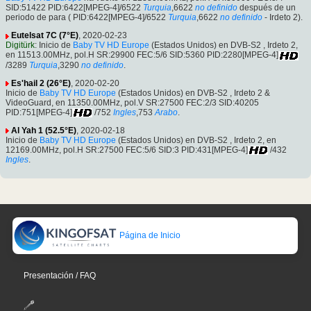
SID:51422 PID:6422[MPEG-4]/6522
Turquia
,6622
no definido
después de un
periodo de para ( PID:6422[MPEG-4]/6522
Turquia
,6622
no definido
- Irdeto 2).
Eutelsat 7C (7°E)
, 2020-02-23
Digitürk
: Inicio de
Baby TV HD Europe
(Estados Unidos) en DVB-S2 , Irdeto 2,
en 11513.00MHz, pol.H SR:29900 FEC:5/6 SID:5360 PID:2280[MPEG-4]
/3289
Turquia
,3290
no definido
.
Es'hail 2 (26°E)
, 2020-02-20
Inicio de
Baby TV HD Europe
(Estados Unidos) en DVB-S2 , Irdeto 2 &
VideoGuard, en 11350.00MHz, pol.V SR:27500 FEC:2/3 SID:40205
PID:751[MPEG-4]
/752
Ingles
,753
Arabo
.
Al Yah 1 (52.5°E)
, 2020-02-18
Inicio de
Baby TV HD Europe
(Estados Unidos) en DVB-S2 , Irdeto 2, en
12169.00MHz, pol.H SR:27500 FEC:5/6 SID:3 PID:431[MPEG-4]
/432
Ingles
.
Página de Inicio
Presentación / FAQ