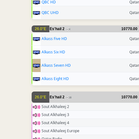
QBC HD
Qata
QBC UHD
Qata
26.0°E
Es'hail 2
10770.00
4
Alkass Five HD
Qata
Alkass Six HD
Qata
Alkass Seven HD
Qata
Alkass Eight HD
Qata
26.0°E
Es'hail 2
10770.00
16
Sout Alkhaleej 2
Sout Alkhaleej 3
Sout Alkhaleej 4
Sout Alkhaleej Europe
Qatar Radio