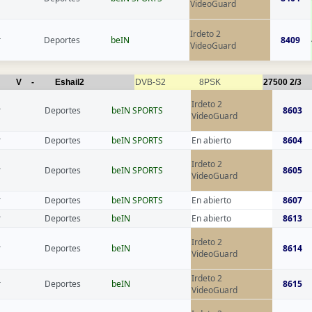
VideoGuard
Irdeto 2
r
Deportes
beIN
8409
VideoGuard
V
-
Eshail2
DVB-S2
8PSK
27500
2/3
Irdeto 2
r
Deportes
beIN SPORTS
8603
VideoGuard
r
Deportes
beIN SPORTS
En abierto
8604
Irdeto 2
r
Deportes
beIN SPORTS
8605
VideoGuard
r
Deportes
beIN SPORTS
En abierto
8607
r
Deportes
beIN
En abierto
8613
Irdeto 2
r
Deportes
beIN
8614
VideoGuard
Irdeto 2
r
Deportes
beIN
8615
VideoGuard