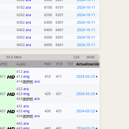
6102
ara
6100
6101
2024-10-11
6202
ara
6200
6201
2024-10-11
6302
ara
6300
6301
2024-10-11
6402
ara
6400
6401
2024-10-11
6502
ara
6500
6501
2024-10-11
6602
ara
6600
6601
2024-10-11
54.5 Mb/s
224
8040
VPID
Audio
PMT
PCR
TXT
Actualización
412
ara
411
413
eng
410
411
2024-03-23
+
414
ara
422
ara
421
423
eng
420
421
2024-03-23
+
424
ara
432
ara
431
433
eng
430
431
2024-03-23
+
434
ara
442
ara
441
443
eng
440
441
2024-03-23
+