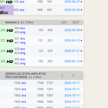
501
502
ara
500
501
2026-04-27
+
601
602
ara
600
601
2026-05-30
+
Network 3
, 61.3 Mb/s
224
4137
303
ara
203
103
203
2026-06-26
+
403
eng
321
ara
221
121
221
2026-03-12
+
421
eng
323
ara
223
123
223
2026-07-21
+
423
eng
302
ara
202
102
202
2026-02-12
+
402
eng
{90DDA122-D72A-44F4-8716-
1
2
F5971397DE05}
, 61.3 Mb/s
7102
ara
7100
7101
2024-10-11
7202
ara
7200
7201
2024-10-11
7302
ara
7300
7301
2024-10-11
7402
ara
7400
7401
2024-10-11
6002
ara
6000
6001
2024-10-11