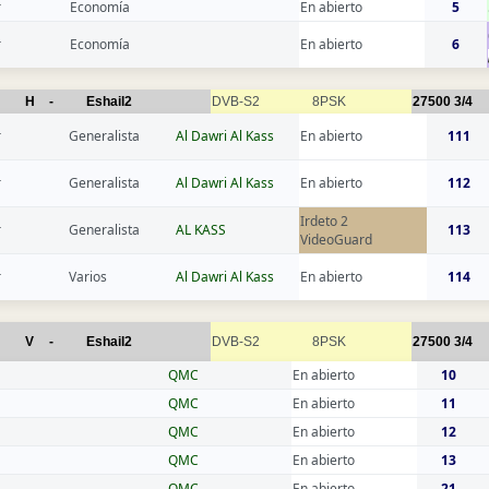
r
Economía
En abierto
5
r
Economía
En abierto
6
H
-
Eshail2
DVB-S2
8PSK
27500
3/4
r
Generalista
Al Dawri Al Kass
En abierto
111
r
Generalista
Al Dawri Al Kass
En abierto
112
Irdeto 2
r
Generalista
AL KASS
113
VideoGuard
r
Varios
Al Dawri Al Kass
En abierto
114
V
-
Eshail2
DVB-S2
8PSK
27500
3/4
QMC
En abierto
10
QMC
En abierto
11
QMC
En abierto
12
QMC
En abierto
13
QMC
En abierto
21