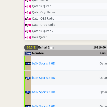
Qatar R Quran
Qatar Oryx Radio
Qatar QBS Radio
Qatar Urdu Radio
Qatar R Quran 2
Hola Qatar
26.0°E
Es'hail 2
10810.00
5
Nombre
País
beIN Sports 1 HD
Qata
beIN Sports 2 HD
Qata
beIN Sports 3 HD
Qata
beIN Sports 5 HD
Qata