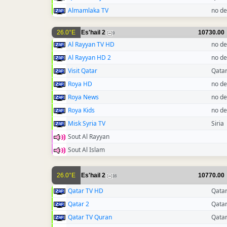
Almamlaka TV
no de
26.0°E
Es'hail 2
10730.00
9
Al Rayyan TV HD
no de
Al Rayyan HD 2
no de
Visit Qatar
Qata
Roya HD
no de
Roya News
no de
Roya Kids
no de
Misk Syria TV
Siria
Sout Al Rayyan
Sout Al Islam
26.0°E
Es'hail 2
10770.00
16
Qatar TV HD
Qata
Qatar 2
Qata
Qatar TV Quran
Qata