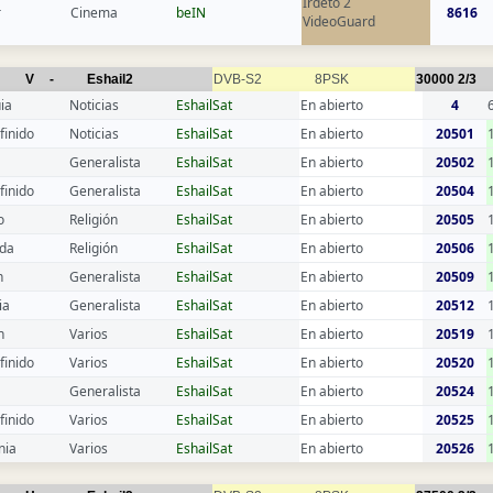
Irdeto 2
r
Cinema
beIN
8616
VideoGuard
V
-
Eshail2
DVB-S2
8PSK
30000
2/3
ia
Noticias
EshailSat
En abierto
4
finido
Noticias
EshailSat
En abierto
20501
Generalista
EshailSat
En abierto
20502
finido
Generalista
EshailSat
En abierto
20504
o
Religión
EshailSat
En abierto
20505
da
Religión
EshailSat
En abierto
20506
n
Generalista
EshailSat
En abierto
20509
ia
Generalista
EshailSat
En abierto
20512
n
Varios
EshailSat
En abierto
20519
finido
Varios
EshailSat
En abierto
20520
Generalista
EshailSat
En abierto
20524
finido
Varios
EshailSat
En abierto
20525
nia
Varios
EshailSat
En abierto
20526