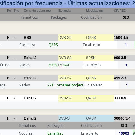
sificación por frecuencia - Últimas actualizaciones
Pol
Txp
Zona de cobertura
Estandar
Modulación
SR/FEC
Temáticos
Packages
Codificación
SID
H
-
BSS
DVB-S2
QPSK
1500
4/5
r
Cartelera
QARS
En abierto
1
H
-
Eshail2
DVB-S2
8PSK
999
3/5
finido
Varios
2908_IZ0AXF
En abierto
1
H
-
Eshail2
DVB-S2
QPSK
499
2/3
ega
Varios
2711_yrname/project_
En abierto
1
H
-
Eshail2
DVB-S2
QPSK
333
8/9
H
-
Eshail2
DVB-S
QPSK
30000
3/4
Temáticos
Packages
Codificación
SID
V
r
Noticias
EshailSat
En abierto
10903
9