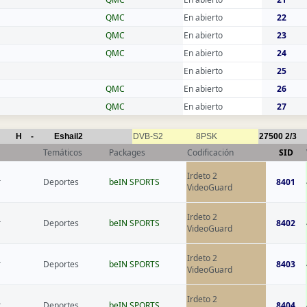
QMC
En abierto
22
QMC
En abierto
23
QMC
En abierto
24
En abierto
25
QMC
En abierto
26
QMC
En abierto
27
H
-
Eshail2
DVB-S2
8PSK
27500
2/3
Temáticos
Packages
Codificación
SID
Irdeto 2
r
Deportes
beIN SPORTS
8401
VideoGuard
Irdeto 2
r
Deportes
beIN SPORTS
8402
VideoGuard
Irdeto 2
r
Deportes
beIN SPORTS
8403
VideoGuard
Irdeto 2
r
Deportes
beIN SPORTS
8404