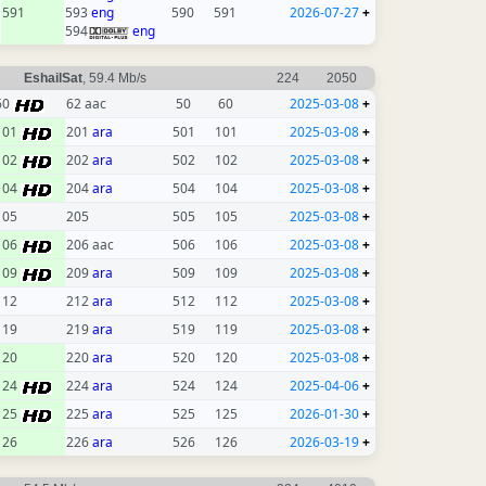
591
593
eng
590
591
2026-07-27
+
594
eng
EshailSat
, 59.4 Mb/s
224
2050
60
62 aac
50
60
2025-03-08
+
101
201
ara
501
101
2025-03-08
+
102
202
ara
502
102
2025-03-08
+
104
204
ara
504
104
2025-03-08
+
105
205
505
105
2025-03-08
+
106
206 aac
506
106
2025-03-08
+
109
209
ara
509
109
2025-03-08
+
112
212
ara
512
112
2025-03-08
+
119
219
ara
519
119
2025-03-08
+
120
220
ara
520
120
2025-03-08
+
124
224
ara
524
124
2025-04-06
+
125
225
ara
525
125
2026-01-30
+
126
226
ara
526
126
2026-03-19
+