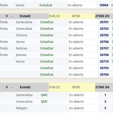
finido
Varios
Eshailsat
En abierto
10904
9
V
-
Eshail2
DVB-S2
8PSK
27500
2/3
finido
Generalista
EshailSat
En abierto
20701
finido
Generalista
EshailSat
En abierto
20702
r
Túrismo
EshailSat
En abierto
20705
finido
Varios
EshailSat
En abierto
20706
finido
Noticias
EshailSat
En abierto
20707
finido
Jovenes
EshailSat
En abierto
20708
Varios
EshailSat
En abierto
20710
EshailSat
En abierto
20703
EshailSat
En abierto
20704
V
-
Eshail2
DVB-S2
8PSK
27500
3/4
r
Generalista
QMC
En abierto
1
r
Generalista
QMC
En abierto
2
r
Religión
En abierto
3