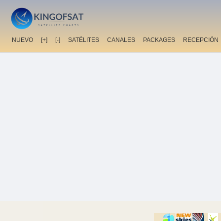
NUEVO
[+]
[-]
SATÉLITES
CANALES
PACKAGES
RECEPCIÓN