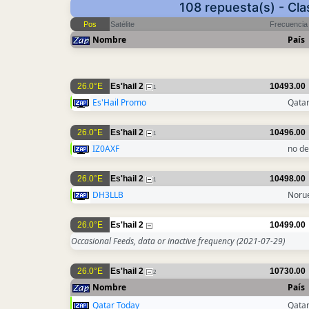
108 repuesta(s) - Cla
Pos
Satélite
Frecuencia
Nombre
País
26.0°E
Es'hail 2
10493.00
1
Es'Hail Promo
Qata
26.0°E
Es'hail 2
10496.00
1
IZ0AXF
no de
26.0°E
Es'hail 2
10498.00
1
DH3LLB
Noru
26.0°E
Es'hail 2
10499.00
Occasional Feeds, data or inactive frequency
(2021-07-29)
26.0°E
Es'hail 2
10730.00
2
Nombre
País
Qatar Today
Qata