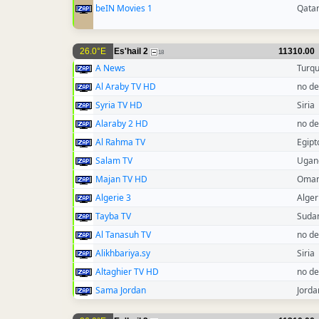
beIN Movies 1
Qata
26.0°E
Es'hail 2
11310.00
18
A News
Turqu
Al Araby TV HD
no de
Syria TV HD
Siria
Alaraby 2 HD
no de
Al Rahma TV
Egipt
Salam TV
Ugan
Majan TV HD
Oma
Algerie 3
Alger
Tayba TV
Suda
Al Tanasuh TV
no de
Alikhbariya.sy
Siria
Altaghier TV HD
no de
Sama Jordan
Jorda