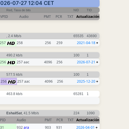
: 2026-07-27 12:04 CET
Red, Tasa de bits
NID
TID
VPID
Audio
PMT
PCR
TXT
Actualización
, 2.4 Mb/s
65535
43690
257
258
256
259
2021-04-18
+
490.2 kb/s
100
1
256
257 aac
4096
256
2026-07-21
+
577.5 kb/s
100
1
256
257 aac
4096
256
2025-12-20
+
463.8 kb/s
65281
1
EshailSat
, 41.5 Mb/s
224
1090
PID
Audio
PMT
PCR
TXT
Actualización
31
932
ara
903
931
2026-04-01
+