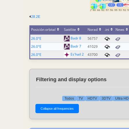
28.2E
Posición orbital
Satélite
Norad
.ini
News
Badr 8
26.0°E
56757
Badr 7
26.0°E
41029
Es'hail 2
26.0°E
43700
Filtering and display options
Todos
TV
HDTV
3DTV
Ultra HD