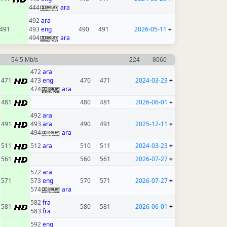
444
ara
492
ara
491
493
eng
490
491
2026-05-11
+
494
ara
54.5 Mb/s
224
8060
472
ara
471
473
eng
470
471
2024-03-23
+
474
ara
481
480
481
2026-06-01
+
492
ara
491
493
ara
490
491
2025-12-11
+
494
ara
511
512
ara
510
511
2024-03-23
+
561
560
561
2026-07-27
+
572
ara
571
573
eng
570
571
2026-07-27
+
574
ara
582
fra
581
580
581
2026-06-01
+
583
fra
592
eng