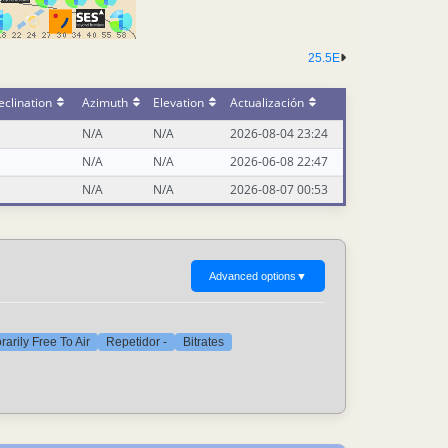
25.5E
clination
Azimuth
Elevation
Actualización
N/A
N/A
2026-08-04 23:24
N/A
N/A
2026-06-08 22:47
N/A
N/A
2026-08-07 00:53
Advanced options
▼
arily Free To Air
Repetidor -
Bitrates