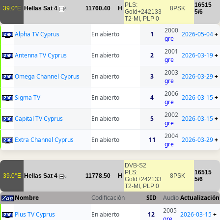
PLS:
16515
39.0°E
Hellas Sat 4
11760.40
H
8PSK
6
Gold+242133
5/6
T2-MI, PLP 0
2000
Alpha TV Cyprus
En abierto
1
2026-05-04
+
gre
2001
Antenna TV Cyprus
En abierto
2
2026-03-19
+
gre
2003
Omega Channel Cyprus
En abierto
3
2026-03-29
+
gre
2006
Sigma TV
En abierto
4
2026-03-15
+
gre
2002
Capital TV Cyprus
En abierto
5
2026-03-15
+
gre
2004
Extra Channel Cyprus
En abierto
11
2026-03-29
+
gre
DVB-S2
PLS:
16515
39.0°E
Hellas Sat 4
11778.50
H
8PSK
6
Gold+242133
5/6
T2-MI, PLP 0
Nombre
Codificación
SID
Audio
Actualización
2005
Plus TV Cyprus
En abierto
12
2026-03-15
+
gre