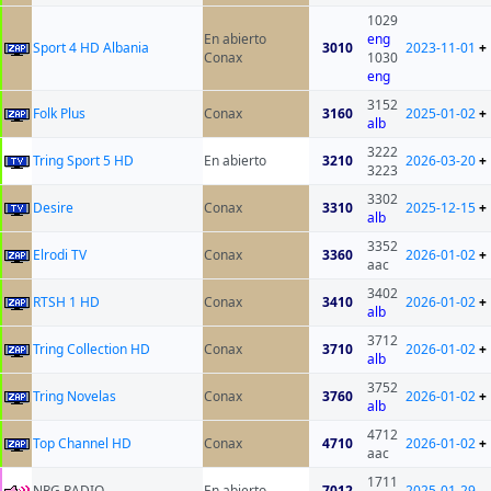
1029
En abierto
eng
Sport 4 HD Albania
3010
2023-11-01
+
Conax
1030
eng
3152
Folk Plus
Conax
3160
2025-01-02
+
alb
3222
Tring Sport 5 HD
En abierto
3210
2026-03-20
+
3223
3302
Desire
Conax
3310
2025-12-15
+
alb
3352
Elrodi TV
Conax
3360
2026-01-02
+
aac
3402
RTSH 1 HD
Conax
3410
2026-01-02
+
alb
3712
Tring Collection HD
Conax
3710
2026-01-02
+
alb
3752
Tring Novelas
Conax
3760
2026-01-02
+
alb
4712
Top Channel HD
Conax
4710
2026-01-02
+
aac
1711
NRG RADIO
En abierto
7012
2025-01-29