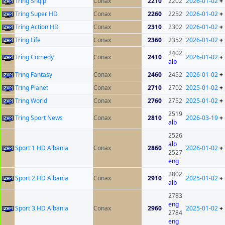
Tring Shqip
Conax
2210
2202
2026-01-02
+
Tring Super HD
Conax
2260
2252
2026-01-02
+
Tring Action HD
Conax
2310
2302
2026-01-02
+
Tring Life
Conax
2360
2352
2026-01-02
+
2402
Tring Comedy
Conax
2410
2026-01-02
+
alb
Tring Fantasy
Conax
2460
2452
2026-01-02
+
Tring Planet
Conax
2710
2702
2025-01-02
+
Tring World
Conax
2760
2752
2025-01-02
+
2519
Tring Sport News
Conax
2810
2026-03-19
+
alb
2526
alb
Sport 1 HD Albania
Conax
2860
2026-01-02
+
2527
eng
2802
Sport 2 HD Albania
Conax
2910
2025-01-02
+
alb
2783
eng
Sport 3 HD Albania
Conax
2960
2025-01-02
+
2784
eng