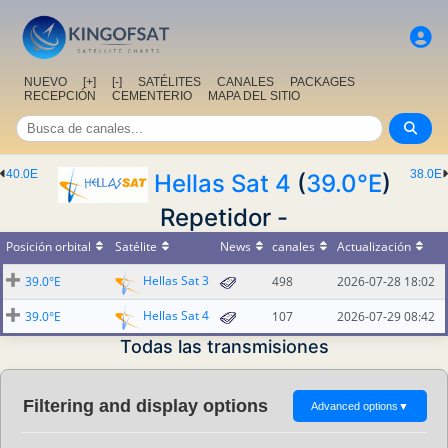
NUEVO
[+]
[-]
SATÉLITES
CANALES
PACKAGES
RECEPCIÓN
CEMENTERIO
MAPA DEL SITIO
40.0E
38.0E
Hellas Sat 4
(
39.0°E
)
Repetidor -
Posición orbital
Satélite
News
canales
Actualización
Hellas Sat 3
39.0°E
498
2026-07-28 18:02
Hellas Sat 4
39.0°E
107
2026-07-29 08:42
Todas las transmisiones
Filtering and display options
Advanced options
▼