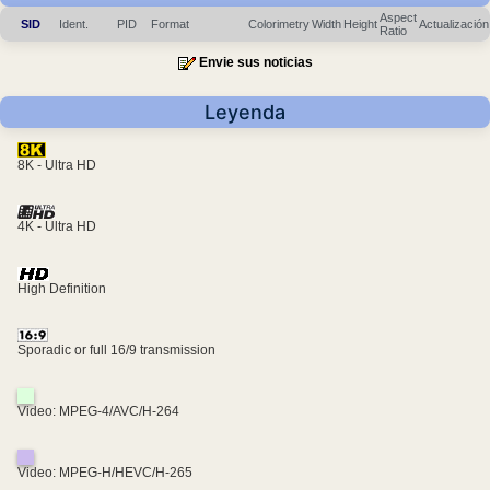
Aspect
SID
Ident.
PID
Format
Colorimetry
Width
Height
Actualización
Ratio
Envie sus noticias
Leyenda
8K - Ultra HD
4K - Ultra HD
High Definition
Sporadic or full 16/9 transmission
Video: MPEG-4/AVC/H-264
Video: MPEG-H/HEVC/H-265