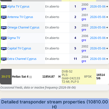
2000
Alpha TV Cyprus
En abierto
1
2026-05-06
+
gre
2001
Antenna TV Cyprus
En abierto
2
2026-05-06
+
gre
2003
Omega Channel Cyprus
En abierto
3
2026-05-06
+
gre
2006
Sigma TV
En abierto
4
2026-05-06
+
gre
2002
Capital TV Cyprus
En abierto
5
2026-05-06
+
gre
2004
Extra Channel Cyprus
En abierto
11
2026-05-06
+
gre
DVB-S2
PLS:
16514
39.0°E
Hellas Sat 4
11854.87
H
8PSK
Gold+242133
5/6
T2-MI, PLP 0
Occasional Feeds, data or inactive frequency
(2026-06-06)
Detailed transponder stream properties (10810.00
H)