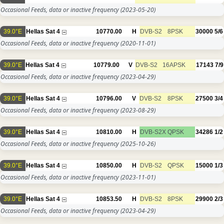
Occasional Feeds, data or inactive frequency
(2023-05-20)
39.0°E
Hellas Sat 4
10770.00
H
DVB-S2
8PSK
30000
5/6
Occasional Feeds, data or inactive frequency
(2020-11-01)
39.0°E
Hellas Sat 4
10779.00
V
DVB-S2
16APSK
17143
7/9
Occasional Feeds, data or inactive frequency
(2023-04-29)
39.0°E
Hellas Sat 4
10796.00
V
DVB-S2
8PSK
27500
3/4
Occasional Feeds, data or inactive frequency
(2023-08-29)
39.0°E
Hellas Sat 4
10810.00
H
DVB-S2X
QPSK
34286
1/2
Occasional Feeds, data or inactive frequency
(2025-10-26)
39.0°E
Hellas Sat 4
10850.00
H
DVB-S2
QPSK
15000
1/3
Occasional Feeds, data or inactive frequency
(2023-11-01)
39.0°E
Hellas Sat 4
10853.50
H
DVB-S2
8PSK
29900
2/3
Occasional Feeds, data or inactive frequency
(2023-04-29)