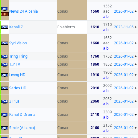
1552
News 24 Albania
Conax
1560
aac
2026-01-02
+
alb
1710
Kanali 7
En abierto
1610
2023-11-05
+
alb
1652
Syri Vision
Conax
1660
aac
2026-01-02
+
alb
Tring Tring
Conax
1760
1752
2026-01-02
+
TIP TV
Conax
1860
1852
2026-01-02
+
1902
Living HD
Conax
1910
2026-01-02
+
alb
2002
Series HD
Conax
2010
2026-01-02
+
alb
2052
3 Plus
Conax
2060
2025-01-02
+
alb
2309
Kanal D Drama
Conax
2110
2026-01-02
+
alb
2152
Smile (Albania)
Conax
2160
2026-01-02
+
alb