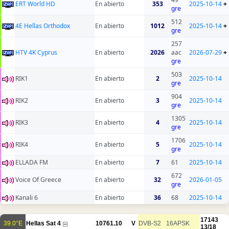
ERT World HD
En abierto
353
2025-10-14
+
gre
512
4E Hellas Orthodox
En abierto
1012
2025-10-14
+
gre
257
HTV 4K Cyprus
En abierto
2026
aac
2026-07-29
+
gre
503
RIK1
En abierto
2
2025-10-14
gre
904
RIK2
En abierto
3
2025-10-14
gre
1305
RIK3
En abierto
4
2025-10-14
gre
1706
RIK4
En abierto
5
2025-10-14
gre
ELLADA FM
En abierto
7
61
2025-10-14
672
Voice Of Greece
En abierto
32
2026-01-05
gre
Kanali 6
En abierto
36
68
2025-10-14
17143
39.0°E
Hellas Sat 4
10761.10
V
DVB-S2
16APSK
13/18