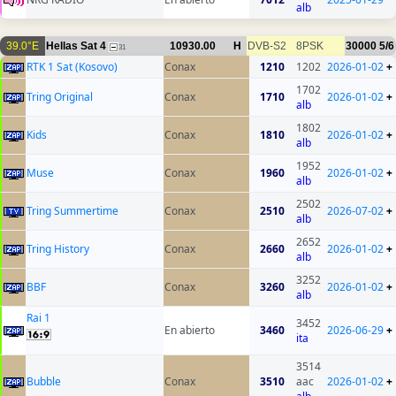
alb
39.0°E
Hellas Sat 4
10930.00
H
DVB-S2
8PSK
30000
5/6
31
RTK 1 Sat (Kosovo)
Conax
1210
1202
2026-01-02
+
1702
Tring Original
Conax
1710
2026-01-02
+
alb
1802
Kids
Conax
1810
2026-01-02
+
alb
1952
Muse
Conax
1960
2026-01-02
+
alb
2502
Tring Summertime
Conax
2510
2026-07-02
+
alb
2652
Tring History
Conax
2660
2026-01-02
+
alb
3252
BBF
Conax
3260
2026-01-02
+
alb
Rai 1
3452
En abierto
3460
2026-06-29
+
ita
3514
Bubble
Conax
3510
aac
2026-01-02
+