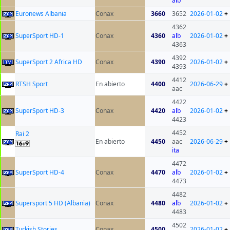
alb
Euronews Albania
Conax
3660
3652
2026-01-02
+
4362
SuperSport HD-1
Conax
4360
alb
2026-01-02
+
4363
4392
SuperSport 2 Africa HD
Conax
4390
2026-01-02
+
4393
4412
RTSH Sport
En abierto
4400
2026-06-29
+
aac
4422
SuperSport HD-3
Conax
4420
alb
2026-01-02
+
4423
4452
Rai 2
En abierto
4450
aac
2026-06-29
+
ita
4472
SuperSport HD-4
Conax
4470
alb
2026-01-02
+
4473
4482
Supersport 5 HD (Albania)
Conax
4480
alb
2026-01-02
+
4483
4502
Turkish Stories
Conax
4500
2026-01-02
+