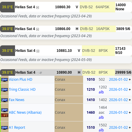
14000
39.0°E
Hellas Sat 4
10860.30
V
DVB-S2
64APSK
None
Occasional Feeds, data or inactive frequency
(2023-04-29)
39.0°E
Hellas Sat 4
10866.00
H
DVB-S2
16APSK
3809
5/6
Occasional Feeds, data or inactive frequency
(2023-04-29)
17143
39.0°E
Hellas Sat 4
10881.10
V
DVB-S2
8PSK
9/10
Occasional Feeds, data or inactive frequency
(2024-05-09)
39.0°E
Hellas Sat 4
10890.00
H
DVB-S2
8PSK
29999
5/6
37
Vizion Plus HD
Conax
1010
502
2026-01-02
+
1202
Tring Classic HD
Conax
1210
2026-01-02
+
alb
Fax News
Conax
1410
1402
2026-01-02
+
1464
ABC News (Albania)
Conax
1460
aac
2026-01-02
+
alb
1502
A1 Report
Conax
1510
2026-01-02
+
alb