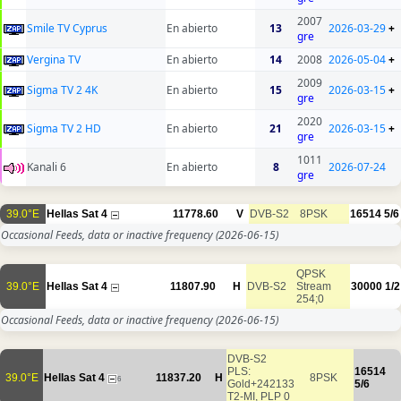
2007
Smile TV Cyprus
En abierto
13
2026-03-29
+
gre
Vergina TV
En abierto
14
2008
2026-05-04
+
2009
Sigma TV 2 4K
En abierto
15
2026-03-15
+
gre
2020
Sigma TV 2 HD
En abierto
21
2026-03-15
+
gre
1011
Kanali 6
En abierto
8
2026-07-24
gre
39.0°E
Hellas Sat 4
11778.60
V
DVB-S2
8PSK
16514
5/6
Occasional Feeds, data or inactive frequency
(2026-06-15)
QPSK
39.0°E
Hellas Sat 4
11807.90
H
DVB-S2
Stream
30000
1/2
254;0
Occasional Feeds, data or inactive frequency
(2026-06-15)
DVB-S2
PLS:
16514
39.0°E
Hellas Sat 4
11837.20
H
8PSK
6
Gold+242133
5/6
T2-MI, PLP 0