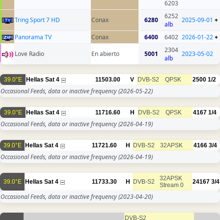
6203
6252
Tring Sport 7 HD
Conax
6280
2025-09-01
+
alb
Panorama TV
Conax
6400
6402
2026-01-22
+
2304
Love Radio
En abierto
5001
2023-05-02
alb
39.0°E
Hellas Sat 4
11503.00
V
DVB-S2
QPSK
2500
1/2
Occasional Feeds, data or inactive frequency
(2026-05-22)
39.0°E
Hellas Sat 4
11716.60
H
DVB-S2
QPSK
4167
1/4
Occasional Feeds, data or inactive frequency
(2026-04-19)
39.0°E
Hellas Sat 4
11721.60
H
DVB-S2
32APSK
4166
3/4
Occasional Feeds, data or inactive frequency
(2026-04-19)
32APSK
39.0°E
Hellas Sat 4
11733.30
H
DVB-S2
24167
3/4
Stream 0
Occasional Feeds, data or inactive frequency
(2023-04-20)
DVB-S2