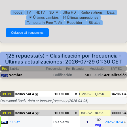
Todos
TV
HDTV
3DTV
Ultra HD
Radio stations
Data
[+] Últimos cambios
[-] Últimas supresiones
Temporarily Free To Air
Repetidor -
Bitrates
125 repuesta(s) - Clasificación por frecuencia -
Últimas actualizaciones: 2026-07-29 01:30 CET
Pos
Satélite
Frecuencia
Pol
Estandar
Modulación
SR/FEC
Nombre
Codificación
SID
Audio
Actualización
39.0°E
Hellas Sat 4
10730.00
V
DVB-S2
QPSK
34286
1/4
Occasional Feeds, data or inactive frequency
(2026-04-06)
39.0°E
Hellas Sat 4
10730.00
H
DVB-S2
8PSK
30000
3/4
21
102
RIK Sat
En abierto
1
2025-10-14
+
eng