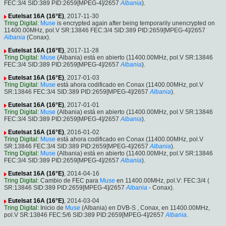
FEC:3/4 SID:389 PID:2659[MPEG-4]/2657
Albania
).
Eutelsat 16A (16°E)
, 2017-11-30
Tring Digital
:
Muse
is encrypted again after being temporarily unencrypted on
11400.00MHz, pol.V SR:13846 FEC:3/4 SID:389 PID:2659[MPEG-4]/2657
Albania
(Conax).
Eutelsat 16A (16°E)
, 2017-11-28
Tring Digital
:
Muse
(Albania) está en abierto (11400.00MHz, pol.V SR:13846
FEC:3/4 SID:389 PID:2659[MPEG-4]/2657
Albania
).
Eutelsat 16A (16°E)
, 2017-01-03
Tring Digital
:
Muse
está ahora codificado en Conax (11400.00MHz, pol.V
SR:13846 FEC:3/4 SID:389 PID:2659[MPEG-4]/2657
Albania
).
Eutelsat 16A (16°E)
, 2017-01-01
Tring Digital
:
Muse
(Albania) está en abierto (11400.00MHz, pol.V SR:13846
FEC:3/4 SID:389 PID:2659[MPEG-4]/2657
Albania
).
Eutelsat 16A (16°E)
, 2016-01-02
Tring Digital
:
Muse
está ahora codificado en Conax (11400.00MHz, pol.V
SR:13846 FEC:3/4 SID:389 PID:2659[MPEG-4]/2657
Albania
).
Tring Digital
:
Muse
(Albania) está en abierto (11400.00MHz, pol.V SR:13846
FEC:3/4 SID:389 PID:2659[MPEG-4]/2657
Albania
).
Eutelsat 16A (16°E)
, 2014-04-16
Tring Digital
: Cambio de FEC para
Muse
en 11400.00MHz, pol.V: FEC:3/4 (
SR:13846 SID:389 PID:2659[MPEG-4]/2657
Albania
- Conax).
Eutelsat 16A (16°E)
, 2014-03-04
Tring Digital
: Inicio de
Muse
(Albania) en DVB-S , Conax, en 11400.00MHz,
pol.V SR:13846 FEC:5/6 SID:389 PID:2659[MPEG-4]/2657
Albania
.