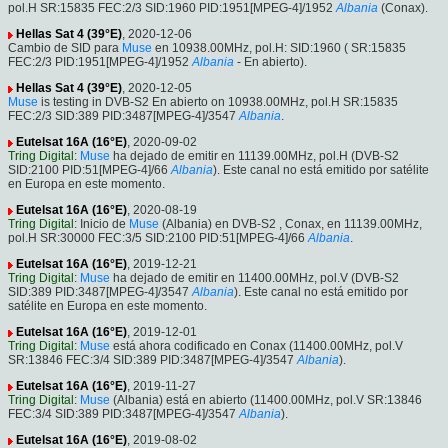
pol.H SR:15835 FEC:2/3 SID:1960 PID:1951[MPEG-4]/1952
Albania
(Conax).
Hellas Sat 4 (39°E)
, 2020-12-06
Cambio de SID para
Muse
en 10938.00MHz, pol.H: SID:1960 ( SR:15835
FEC:2/3 PID:1951[MPEG-4]/1952
Albania
- En abierto).
Hellas Sat 4 (39°E)
, 2020-12-05
Muse
is testing in DVB-S2 En abierto on 10938.00MHz, pol.H SR:15835
FEC:2/3 SID:389 PID:3487[MPEG-4]/3547
Albania
.
Eutelsat 16A (16°E)
, 2020-09-02
Tring Digital
:
Muse
ha dejado de emitir en 11139.00MHz, pol.H (DVB-S2
SID:2100 PID:51[MPEG-4]/66
Albania
). Este canal no está emitido por satélite
en Europa en este momento.
Eutelsat 16A (16°E)
, 2020-08-19
Tring Digital
: Inicio de
Muse
(Albania) en DVB-S2 , Conax, en 11139.00MHz,
pol.H SR:30000 FEC:3/5 SID:2100 PID:51[MPEG-4]/66
Albania
.
Eutelsat 16A (16°E)
, 2019-12-21
Tring Digital
:
Muse
ha dejado de emitir en 11400.00MHz, pol.V (DVB-S2
SID:389 PID:3487[MPEG-4]/3547
Albania
). Este canal no está emitido por
satélite en Europa en este momento.
Eutelsat 16A (16°E)
, 2019-12-01
Tring Digital
:
Muse
está ahora codificado en Conax (11400.00MHz, pol.V
SR:13846 FEC:3/4 SID:389 PID:3487[MPEG-4]/3547
Albania
).
Eutelsat 16A (16°E)
, 2019-11-27
Tring Digital
:
Muse
(Albania) está en abierto (11400.00MHz, pol.V SR:13846
FEC:3/4 SID:389 PID:3487[MPEG-4]/3547
Albania
).
Eutelsat 16A (16°E)
, 2019-08-02