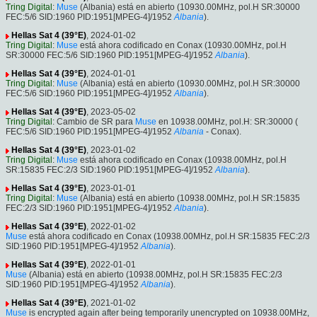
Tring Digital
:
Muse
(Albania) está en abierto (10930.00MHz, pol.H SR:30000
FEC:5/6 SID:1960 PID:1951[MPEG-4]/1952
Albania
).
Hellas Sat 4 (39°E)
, 2024-01-02
Tring Digital
:
Muse
está ahora codificado en Conax (10930.00MHz, pol.H
SR:30000 FEC:5/6 SID:1960 PID:1951[MPEG-4]/1952
Albania
).
Hellas Sat 4 (39°E)
, 2024-01-01
Tring Digital
:
Muse
(Albania) está en abierto (10930.00MHz, pol.H SR:30000
FEC:5/6 SID:1960 PID:1951[MPEG-4]/1952
Albania
).
Hellas Sat 4 (39°E)
, 2023-05-02
Tring Digital
: Cambio de SR para
Muse
en 10938.00MHz, pol.H: SR:30000 (
FEC:5/6 SID:1960 PID:1951[MPEG-4]/1952
Albania
- Conax).
Hellas Sat 4 (39°E)
, 2023-01-02
Tring Digital
:
Muse
está ahora codificado en Conax (10938.00MHz, pol.H
SR:15835 FEC:2/3 SID:1960 PID:1951[MPEG-4]/1952
Albania
).
Hellas Sat 4 (39°E)
, 2023-01-01
Tring Digital
:
Muse
(Albania) está en abierto (10938.00MHz, pol.H SR:15835
FEC:2/3 SID:1960 PID:1951[MPEG-4]/1952
Albania
).
Hellas Sat 4 (39°E)
, 2022-01-02
Muse
está ahora codificado en Conax (10938.00MHz, pol.H SR:15835 FEC:2/3
SID:1960 PID:1951[MPEG-4]/1952
Albania
).
Hellas Sat 4 (39°E)
, 2022-01-01
Muse
(Albania) está en abierto (10938.00MHz, pol.H SR:15835 FEC:2/3
SID:1960 PID:1951[MPEG-4]/1952
Albania
).
Hellas Sat 4 (39°E)
, 2021-01-02
Muse
is encrypted again after being temporarily unencrypted on 10938.00MHz,