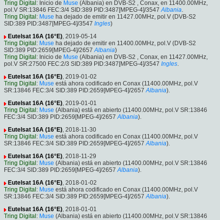
Tring Digital
: Inicio de
Muse
(Albania) en DVB-S2 , Conax, en 11400.00MHz,
pol.V SR:13846 FEC:3/4 SID:389 PID:3487[MPEG-4]/3547
Albania
.
Tring Digital
:
Muse
ha dejado de emitir en 11427.00MHz, pol.V (DVB-S2
SID:389 PID:3487[MPEG-4]/3547
Ingles
)
Eutelsat 16A (16°E)
, 2019-05-14
Tring Digital
:
Muse
ha dejado de emitir en 11400.00MHz, pol.V (DVB-S2
SID:389 PID:2659[MPEG-4]/2657
Albania
)
Tring Digital
: Inicio de
Muse
(Albania) en DVB-S2 , Conax, en 11427.00MHz,
pol.V SR:27500 FEC:2/3 SID:389 PID:3487[MPEG-4]/3547
Ingles
.
Eutelsat 16A (16°E)
, 2019-01-02
Tring Digital
:
Muse
está ahora codificado en Conax (11400.00MHz, pol.V
SR:13846 FEC:3/4 SID:389 PID:2659[MPEG-4]/2657
Albania
).
Eutelsat 16A (16°E)
, 2019-01-01
Tring Digital
:
Muse
(Albania) está en abierto (11400.00MHz, pol.V SR:13846
FEC:3/4 SID:389 PID:2659[MPEG-4]/2657
Albania
).
Eutelsat 16A (16°E)
, 2018-11-30
Tring Digital
:
Muse
está ahora codificado en Conax (11400.00MHz, pol.V
SR:13846 FEC:3/4 SID:389 PID:2659[MPEG-4]/2657
Albania
).
Eutelsat 16A (16°E)
, 2018-11-29
Tring Digital
:
Muse
(Albania) está en abierto (11400.00MHz, pol.V SR:13846
FEC:3/4 SID:389 PID:2659[MPEG-4]/2657
Albania
).
Eutelsat 16A (16°E)
, 2018-01-02
Tring Digital
:
Muse
está ahora codificado en Conax (11400.00MHz, pol.V
SR:13846 FEC:3/4 SID:389 PID:2659[MPEG-4]/2657
Albania
).
Eutelsat 16A (16°E)
, 2018-01-01
Tring Digital
:
Muse
(Albania) está en abierto (11400.00MHz, pol.V SR:13846