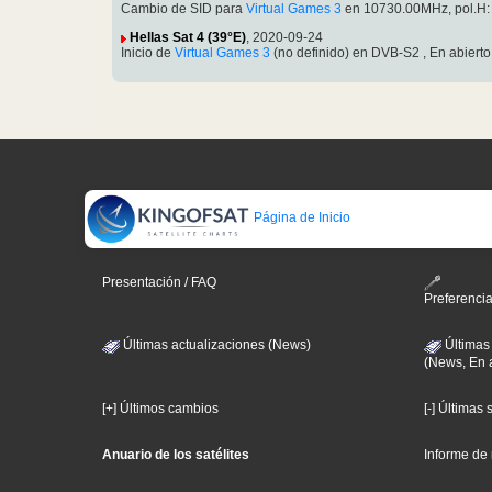
Cambio de SID para
Virtual Games 3
en 10730.00MHz, pol.H: 
Hellas Sat 4 (39°E)
, 2020-09-24
Inicio de
Virtual Games 3
(no definido) en DVB-S2 , En abier
Página de Inicio
Presentación / FAQ
Preferenci
Últimas actualizaciones (News)
Últimas
(News, En 
[+] Últimos cambios
[-] Últimas
Anuario de los satélites
Informe de