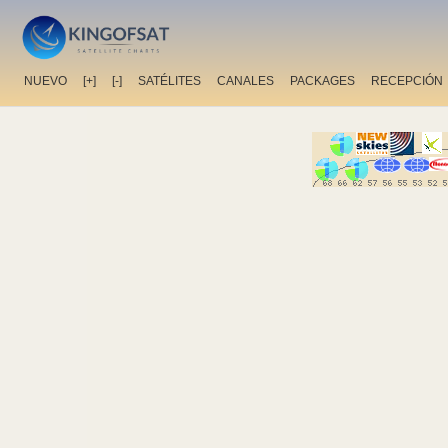
NUEVO
[+]
[-]
SATÉLITES
CANALES
PACKAGES
RECEPCIÓN