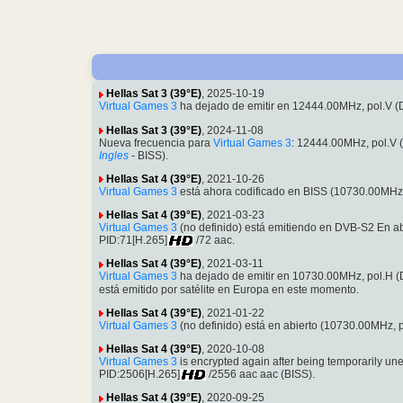
Hellas Sat 3 (39°E)
, 2025-10-19
Virtual Games 3
ha dejado de emitir en 12444.00MHz, pol.V 
Hellas Sat 3 (39°E)
, 2024-11-08
Nueva frecuencia para
Virtual Games 3
: 12444.00MHz, pol.V
Ingles
- BISS).
Hellas Sat 4 (39°E)
, 2021-10-26
Virtual Games 3
está ahora codificado en BISS (10730.00MHz,
Hellas Sat 4 (39°E)
, 2021-03-23
Virtual Games 3
(no definido) está emitiendo en DVB-S2 En 
PID:71[H.265]
/72 aac.
Hellas Sat 4 (39°E)
, 2021-03-11
Virtual Games 3
ha dejado de emitir en 10730.00MHz, pol.H 
está emitido por satélite en Europa en este momento.
Hellas Sat 4 (39°E)
, 2021-01-22
Virtual Games 3
(no definido) está en abierto (10730.00MHz,
Hellas Sat 4 (39°E)
, 2020-10-08
Virtual Games 3
is encrypted again after being temporarily 
PID:2506[H.265]
/2556 aac aac (BISS).
Hellas Sat 4 (39°E)
, 2020-09-25