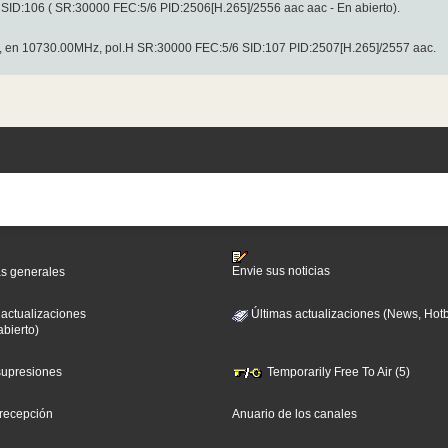
SID:106 ( SR:30000 FEC:5/6 PID:2506[H.265]/2556 aac aac - En abierto).
to, en 10730.00MHz, pol.H SR:30000 FEC:5/6 SID:107 PID:2507[H.265]/2557 aac.
Envie sus noticias
as generales
 actualizaciones
Últimas actualizaciones (News, Hotb
abierto)
 supresiones
Temporarily Free To Air (5)
 recepción
Anuario de los canales