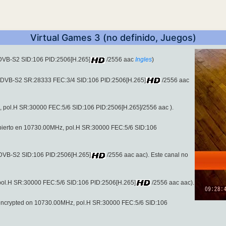
Virtual Games 3 (no definido, Juegos)
(DVB-S2 SID:106 PID:2506[H.265]
/2556 aac
Ingles
)
 (DVB-S2 SR:28333 FEC:3/4 SID:106 PID:2506[H.265]
/2556 aac
 pol.H SR:30000 FEC:5/6 SID:106 PID:2506[H.265]/2556 aac ).
abierto en 10730.00MHz, pol.H SR:30000 FEC:5/6 SID:106
(DVB-S2 SID:106 PID:2506[H.265]
/2556 aac aac). Este canal no
 pol.H SR:30000 FEC:5/6 SID:106 PID:2506[H.265]
/2556 aac aac).
unencrypted on 10730.00MHz, pol.H SR:30000 FEC:5/6 SID:106