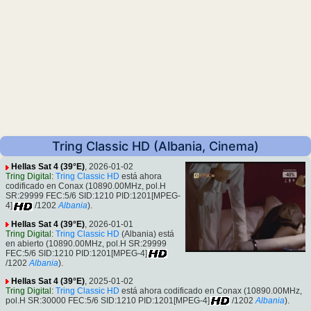
Tring Classic HD (Albania, Cinema)
Hellas Sat 4 (39°E)
, 2026-01-02
Tring Digital
:
Tring Classic HD
está ahora
codificado en Conax (10890.00MHz, pol.H
SR:29999 FEC:5/6 SID:1210 PID:1201[MPEG-
4]
/1202
Albania
).
Hellas Sat 4 (39°E)
, 2026-01-01
Tring Digital
:
Tring Classic HD
(Albania) está
en abierto (10890.00MHz, pol.H SR:29999
FEC:5/6 SID:1210 PID:1201[MPEG-4]
/1202
Albania
).
Hellas Sat 4 (39°E)
, 2025-01-02
Tring Digital
:
Tring Classic HD
está ahora codificado en Conax (10890.00MHz,
pol.H SR:30000 FEC:5/6 SID:1210 PID:1201[MPEG-4]
/1202
Albania
).