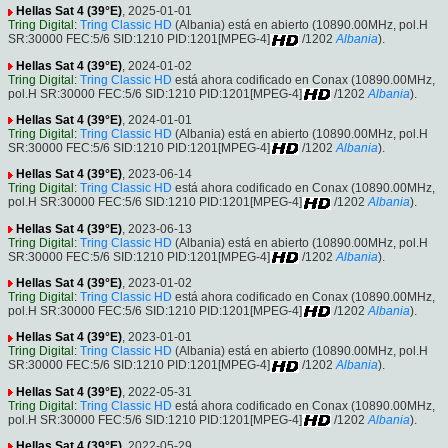
Hellas Sat 4 (39°E)
, 2025-01-01
Tring Digital
:
Tring Classic HD
(Albania) está en abierto (10890.00MHz, pol.H
SR:30000 FEC:5/6 SID:1210 PID:1201[MPEG-4]
/1202
Albania
).
Hellas Sat 4 (39°E)
, 2024-01-02
Tring Digital
:
Tring Classic HD
está ahora codificado en Conax (10890.00MHz,
pol.H SR:30000 FEC:5/6 SID:1210 PID:1201[MPEG-4]
/1202
Albania
).
Hellas Sat 4 (39°E)
, 2024-01-01
Tring Digital
:
Tring Classic HD
(Albania) está en abierto (10890.00MHz, pol.H
SR:30000 FEC:5/6 SID:1210 PID:1201[MPEG-4]
/1202
Albania
).
Hellas Sat 4 (39°E)
, 2023-06-14
Tring Digital
:
Tring Classic HD
está ahora codificado en Conax (10890.00MHz,
pol.H SR:30000 FEC:5/6 SID:1210 PID:1201[MPEG-4]
/1202
Albania
).
Hellas Sat 4 (39°E)
, 2023-06-13
Tring Digital
:
Tring Classic HD
(Albania) está en abierto (10890.00MHz, pol.H
SR:30000 FEC:5/6 SID:1210 PID:1201[MPEG-4]
/1202
Albania
).
Hellas Sat 4 (39°E)
, 2023-01-02
Tring Digital
:
Tring Classic HD
está ahora codificado en Conax (10890.00MHz,
pol.H SR:30000 FEC:5/6 SID:1210 PID:1201[MPEG-4]
/1202
Albania
).
Hellas Sat 4 (39°E)
, 2023-01-01
Tring Digital
:
Tring Classic HD
(Albania) está en abierto (10890.00MHz, pol.H
SR:30000 FEC:5/6 SID:1210 PID:1201[MPEG-4]
/1202
Albania
).
Hellas Sat 4 (39°E)
, 2022-05-31
Tring Digital
:
Tring Classic HD
está ahora codificado en Conax (10890.00MHz,
pol.H SR:30000 FEC:5/6 SID:1210 PID:1201[MPEG-4]
/1202
Albania
).
Hellas Sat 4 (39°E)
, 2022-05-29