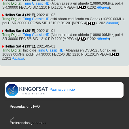
Tring Digital
:
Tring Classic HD
(Albania) está en abierto (10890.00MHz, pol.H
SR:30000 FEC:5/6 SID:1210 PID:1201[MPEG-4]
/1202
Albania
).
Hellas Sat 4 (39°E)
, 2022-01-02
Tring Digital
:
Tring Classic HD
está ahora codificado en Conax (10890.00MHz,
pol.H SR:30000 FEC:5/6 SID:1210 PID:1201[MPEG-4]
/1202
Albania
).
Hellas Sat 4 (39°E)
, 2022-01-01
Tring Digital
:
Tring Classic HD
(Albania) está en abierto (10890.00MHz, pol.H
SR:30000 FEC:5/6 SID:1210 PID:1201[MPEG-4]
/1202
Albania
).
Hellas Sat 4 (39°E)
, 2021-05-01
Tring Digital
: Inicio de
Tring Classic HD
(Albania) en DVB-S2 , Conax, en
10889.00MHz, pol.H SR:30000 FEC:5/6 SID:1210 PID:1201[MPEG-4]
/1202
Albania
.
Página de Inicio
Presentación / FAQ
Preferencias generales