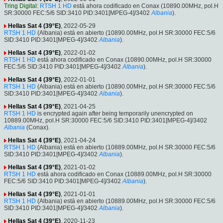
Tring Digital
:
RTSH 1 HD
está ahora codificado en Conax (10890.00MHz, pol.H
SR:30000 FEC:5/6 SID:3410 PID:3401[MPEG-4]/3402
Albania
).
Hellas Sat 4 (39°E)
, 2022-05-29
RTSH 1 HD
(Albania) está en abierto (10890.00MHz, pol.H SR:30000 FEC:5/6
SID:3410 PID:3401[MPEG-4]/3402
Albania
).
Hellas Sat 4 (39°E)
, 2022-01-02
RTSH 1 HD
está ahora codificado en Conax (10890.00MHz, pol.H SR:30000
FEC:5/6 SID:3410 PID:3401[MPEG-4]/3402
Albania
).
Hellas Sat 4 (39°E)
, 2022-01-01
RTSH 1 HD
(Albania) está en abierto (10890.00MHz, pol.H SR:30000 FEC:5/6
SID:3410 PID:3401[MPEG-4]/3402
Albania
).
Hellas Sat 4 (39°E)
, 2021-04-25
RTSH 1 HD
is encrypted again after being temporarily unencrypted on
10889.00MHz, pol.H SR:30000 FEC:5/6 SID:3410 PID:3401[MPEG-4]/3402
Albania
(Conax).
Hellas Sat 4 (39°E)
, 2021-04-24
RTSH 1 HD
(Albania) está en abierto (10889.00MHz, pol.H SR:30000 FEC:5/6
SID:3410 PID:3401[MPEG-4]/3402
Albania
).
Hellas Sat 4 (39°E)
, 2021-01-02
RTSH 1 HD
está ahora codificado en Conax (10889.00MHz, pol.H SR:30000
FEC:5/6 SID:3410 PID:3401[MPEG-4]/3402
Albania
).
Hellas Sat 4 (39°E)
, 2021-01-01
RTSH 1 HD
(Albania) está en abierto (10889.00MHz, pol.H SR:30000 FEC:5/6
SID:3410 PID:3401[MPEG-4]/3402
Albania
).
Hellas Sat 4 (39°E)
, 2020-11-23