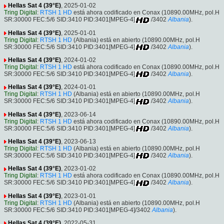
Hellas Sat 4 (39°E)
, 2025-01-02
Tring Digital
:
RTSH 1 HD
está ahora codificado en Conax (10890.00MHz, pol.H
SR:30000 FEC:5/6 SID:3410 PID:3401[MPEG-4]
/3402
Albania
).
Hellas Sat 4 (39°E)
, 2025-01-01
Tring Digital
:
RTSH 1 HD
(Albania) está en abierto (10890.00MHz, pol.H
SR:30000 FEC:5/6 SID:3410 PID:3401[MPEG-4]
/3402
Albania
).
Hellas Sat 4 (39°E)
, 2024-01-02
Tring Digital
:
RTSH 1 HD
está ahora codificado en Conax (10890.00MHz, pol.H
SR:30000 FEC:5/6 SID:3410 PID:3401[MPEG-4]
/3402
Albania
).
Hellas Sat 4 (39°E)
, 2024-01-01
Tring Digital
:
RTSH 1 HD
(Albania) está en abierto (10890.00MHz, pol.H
SR:30000 FEC:5/6 SID:3410 PID:3401[MPEG-4]
/3402
Albania
).
Hellas Sat 4 (39°E)
, 2023-06-14
Tring Digital
:
RTSH 1 HD
está ahora codificado en Conax (10890.00MHz, pol.H
SR:30000 FEC:5/6 SID:3410 PID:3401[MPEG-4]
/3402
Albania
).
Hellas Sat 4 (39°E)
, 2023-06-13
Tring Digital
:
RTSH 1 HD
(Albania) está en abierto (10890.00MHz, pol.H
SR:30000 FEC:5/6 SID:3410 PID:3401[MPEG-4]
/3402
Albania
).
Hellas Sat 4 (39°E)
, 2023-01-02
Tring Digital
:
RTSH 1 HD
está ahora codificado en Conax (10890.00MHz, pol.H
SR:30000 FEC:5/6 SID:3410 PID:3401[MPEG-4]
/3402
Albania
).
Hellas Sat 4 (39°E)
, 2023-01-01
Tring Digital
:
RTSH 1 HD
(Albania) está en abierto (10890.00MHz, pol.H
SR:30000 FEC:5/6 SID:3410 PID:3401[MPEG-4]/3402
Albania
).
Hellas Sat 4 (39°E)
, 2022-05-31