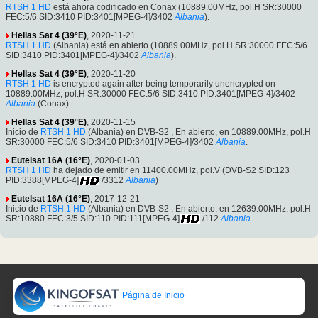
RTSH 1 HD
está ahora codificado en Conax (10889.00MHz, pol.H SR:30000
FEC:5/6 SID:3410 PID:3401[MPEG-4]/3402
Albania
).
Hellas Sat 4 (39°E)
, 2020-11-21
RTSH 1 HD
(Albania) está en abierto (10889.00MHz, pol.H SR:30000 FEC:5/6
SID:3410 PID:3401[MPEG-4]/3402
Albania
).
Hellas Sat 4 (39°E)
, 2020-11-20
RTSH 1 HD
is encrypted again after being temporarily unencrypted on
10889.00MHz, pol.H SR:30000 FEC:5/6 SID:3410 PID:3401[MPEG-4]/3402
Albania
(Conax).
Hellas Sat 4 (39°E)
, 2020-11-15
Inicio de
RTSH 1 HD
(Albania) en DVB-S2 , En abierto, en 10889.00MHz, pol.H
SR:30000 FEC:5/6 SID:3410 PID:3401[MPEG-4]/3402
Albania
.
Eutelsat 16A (16°E)
, 2020-01-03
RTSH 1 HD
ha dejado de emitir en 11400.00MHz, pol.V (DVB-S2 SID:123
PID:3388[MPEG-4]
/3312
Albania
)
Eutelsat 16A (16°E)
, 2017-12-21
Inicio de
RTSH 1 HD
(Albania) en DVB-S2 , En abierto, en 12639.00MHz, pol.H
SR:10880 FEC:3/5 SID:110 PID:111[MPEG-4]
/112
Albania
.
Página de Inicio