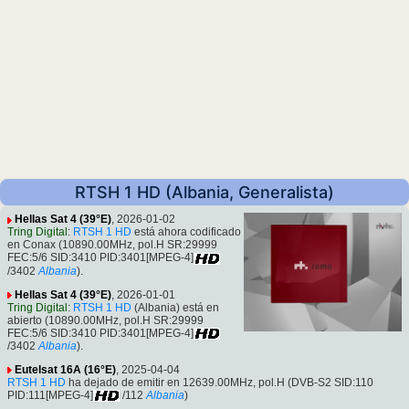
RTSH 1 HD (Albania, Generalista)
Hellas Sat 4 (39°E)
, 2026-01-02
Tring Digital
:
RTSH 1 HD
está ahora codificado
en Conax (10890.00MHz, pol.H SR:29999
FEC:5/6 SID:3410 PID:3401[MPEG-4]
/3402
Albania
).
Hellas Sat 4 (39°E)
, 2026-01-01
Tring Digital
:
RTSH 1 HD
(Albania) está en
abierto (10890.00MHz, pol.H SR:29999
FEC:5/6 SID:3410 PID:3401[MPEG-4]
/3402
Albania
).
Eutelsat 16A (16°E)
, 2025-04-04
RTSH 1 HD
ha dejado de emitir en 12639.00MHz, pol.H (DVB-S2 SID:110
PID:111[MPEG-4]
/112
Albania
)