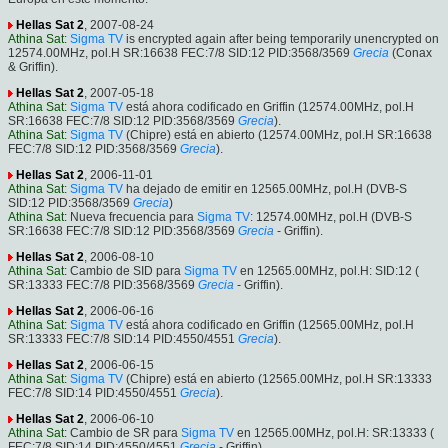
Hellas Sat 2
, 2007-08-24
Athina Sat
:
Sigma TV
is encrypted again after being temporarily unencrypted on
12574.00MHz, pol.H SR:16638 FEC:7/8 SID:12 PID:3568/3569
Grecia
(Conax
& Griffin).
Hellas Sat 2
, 2007-05-18
Athina Sat
:
Sigma TV
está ahora codificado en Griffin (12574.00MHz, pol.H
SR:16638 FEC:7/8 SID:12 PID:3568/3569
Grecia
).
Athina Sat
:
Sigma TV
(Chipre) está en abierto (12574.00MHz, pol.H SR:16638
FEC:7/8 SID:12 PID:3568/3569
Grecia
).
Hellas Sat 2
, 2006-11-01
Athina Sat
:
Sigma TV
ha dejado de emitir en 12565.00MHz, pol.H (DVB-S
SID:12 PID:3568/3569
Grecia
)
Athina Sat
: Nueva frecuencia para
Sigma TV
: 12574.00MHz, pol.H (DVB-S
SR:16638 FEC:7/8 SID:12 PID:3568/3569
Grecia
- Griffin).
Hellas Sat 2
, 2006-08-10
Athina Sat
: Cambio de SID para
Sigma TV
en 12565.00MHz, pol.H: SID:12 (
SR:13333 FEC:7/8 PID:3568/3569
Grecia
- Griffin).
Hellas Sat 2
, 2006-06-16
Athina Sat
:
Sigma TV
está ahora codificado en Griffin (12565.00MHz, pol.H
SR:13333 FEC:7/8 SID:14 PID:4550/4551
Grecia
).
Hellas Sat 2
, 2006-06-15
Athina Sat
:
Sigma TV
(Chipre) está en abierto (12565.00MHz, pol.H SR:13333
FEC:7/8 SID:14 PID:4550/4551
Grecia
).
Hellas Sat 2
, 2006-06-10
Athina Sat
: Cambio de SR para
Sigma TV
en 12565.00MHz, pol.H: SR:13333 (
FEC:7/8 SID:14 PID:4550/4551
Grecia
- Griffin).