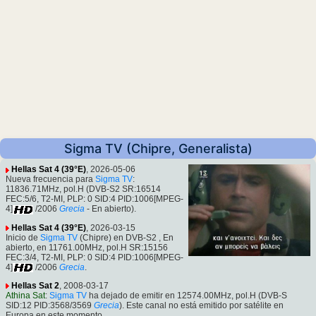
Sigma TV (Chipre, Generalista)
Hellas Sat 4 (39°E)
, 2026-05-06
Nueva frecuencia para
Sigma TV
:
11836.71MHz, pol.H (DVB-S2 SR:16514
FEC:5/6, T2-MI, PLP: 0 SID:4 PID:1006[MPEG-
4]
/2006
Grecia
- En abierto).
Hellas Sat 4 (39°E)
, 2026-03-15
Inicio de
Sigma TV
(Chipre) en DVB-S2 , En
abierto, en 11761.00MHz, pol.H SR:15156
FEC:3/4, T2-MI, PLP: 0 SID:4 PID:1006[MPEG-
4]
/2006
Grecia
.
Hellas Sat 2
, 2008-03-17
Athina Sat
:
Sigma TV
ha dejado de emitir en 12574.00MHz, pol.H (DVB-S
SID:12 PID:3568/3569
Grecia
). Este canal no está emitido por satélite en
Europa en este momento.