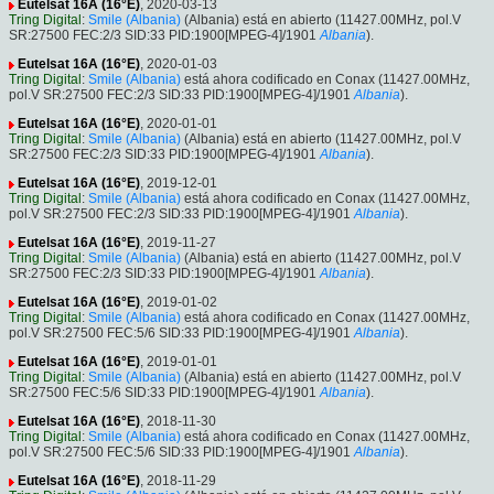
Eutelsat 16A (16°E)
, 2020-03-13
Tring Digital
:
Smile (Albania)
(Albania) está en abierto (11427.00MHz, pol.V
SR:27500 FEC:2/3 SID:33 PID:1900[MPEG-4]/1901
Albania
).
Eutelsat 16A (16°E)
, 2020-01-03
Tring Digital
:
Smile (Albania)
está ahora codificado en Conax (11427.00MHz,
pol.V SR:27500 FEC:2/3 SID:33 PID:1900[MPEG-4]/1901
Albania
).
Eutelsat 16A (16°E)
, 2020-01-01
Tring Digital
:
Smile (Albania)
(Albania) está en abierto (11427.00MHz, pol.V
SR:27500 FEC:2/3 SID:33 PID:1900[MPEG-4]/1901
Albania
).
Eutelsat 16A (16°E)
, 2019-12-01
Tring Digital
:
Smile (Albania)
está ahora codificado en Conax (11427.00MHz,
pol.V SR:27500 FEC:2/3 SID:33 PID:1900[MPEG-4]/1901
Albania
).
Eutelsat 16A (16°E)
, 2019-11-27
Tring Digital
:
Smile (Albania)
(Albania) está en abierto (11427.00MHz, pol.V
SR:27500 FEC:2/3 SID:33 PID:1900[MPEG-4]/1901
Albania
).
Eutelsat 16A (16°E)
, 2019-01-02
Tring Digital
:
Smile (Albania)
está ahora codificado en Conax (11427.00MHz,
pol.V SR:27500 FEC:5/6 SID:33 PID:1900[MPEG-4]/1901
Albania
).
Eutelsat 16A (16°E)
, 2019-01-01
Tring Digital
:
Smile (Albania)
(Albania) está en abierto (11427.00MHz, pol.V
SR:27500 FEC:5/6 SID:33 PID:1900[MPEG-4]/1901
Albania
).
Eutelsat 16A (16°E)
, 2018-11-30
Tring Digital
:
Smile (Albania)
está ahora codificado en Conax (11427.00MHz,
pol.V SR:27500 FEC:5/6 SID:33 PID:1900[MPEG-4]/1901
Albania
).
Eutelsat 16A (16°E)
, 2018-11-29