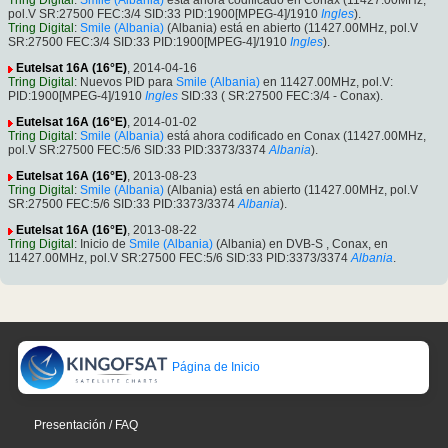
Tring Digital
:
Smile (Albania)
está ahora codificado en Conax (11427.00MHz,
pol.V SR:27500 FEC:3/4 SID:33 PID:1900[MPEG-4]/1910
Ingles
).
Tring Digital
:
Smile (Albania)
(Albania) está en abierto (11427.00MHz, pol.V
SR:27500 FEC:3/4 SID:33 PID:1900[MPEG-4]/1910
Ingles
).
Eutelsat 16A (16°E)
, 2014-04-16
Tring Digital
: Nuevos PID para
Smile (Albania)
en 11427.00MHz, pol.V:
PID:1900[MPEG-4]/1910
Ingles
SID:33 ( SR:27500 FEC:3/4 - Conax).
Eutelsat 16A (16°E)
, 2014-01-02
Tring Digital
:
Smile (Albania)
está ahora codificado en Conax (11427.00MHz,
pol.V SR:27500 FEC:5/6 SID:33 PID:3373/3374
Albania
).
Eutelsat 16A (16°E)
, 2013-08-23
Tring Digital
:
Smile (Albania)
(Albania) está en abierto (11427.00MHz, pol.V
SR:27500 FEC:5/6 SID:33 PID:3373/3374
Albania
).
Eutelsat 16A (16°E)
, 2013-08-22
Tring Digital
: Inicio de
Smile (Albania)
(Albania) en DVB-S , Conax, en
11427.00MHz, pol.V SR:27500 FEC:5/6 SID:33 PID:3373/3374
Albania
.
Página de Inicio
Presentación / FAQ