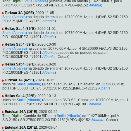
Tring Digital
:
Smile (Albania)
(Albania) está en abierto (11427.00MHz, pol.V
SR:27500 FEC:2/3 SID:2150 PID:2151[MPEG-4]/2152
Albania
).
Turksat 3A (42°E)
, 2020-11-05
Smile (Albania)
ha dejado de emitir en 12729.00MHz, pol.H (DVB-S2 SID:2150
PID:2151[MPEG-4]/2152
Albania
)
Hellas Sat 4 (39°E)
, 2020-11-01
Smile (Albania)
ha dejado de emitir en 10770.00MHz, pol.H (DVB-S2 SID:2150
PID:1900[MPEG-4]/1901
Albania
)
Hellas Sat 4 (39°E)
, 2020-10-30
Smile (Albania)
ha vuelto en 10770.00MHz, pol.H SR:30000 FEC:5/6 SID:2150
PID:1900[MPEG-4]/1901
Albania
después de un periodo de para (
PID:1900[MPEG-4]/1901
Albania
- Conax).
Hellas Sat 4 (39°E)
, 2020-10-20
Smile (Albania)
ha dejado de emitir en 10770.00MHz, pol.H (DVB-S2 SID:2150
PID:1900[MPEG-4]/1901
Albania
)
Turksat 3A (42°E)
, 2020-10-15
Inicio de
Smile (Albania)
(Albania) en DVB-S2 , En abierto, en 12729.00MHz,
pol.H SR:30000 FEC:2/3 SID:2150 PID:2151[MPEG-4]/2152
Albania
.
Hellas Sat 4 (39°E)
, 2020-10-13
Inicio de
Smile (Albania)
(Albania) en DVB-S2 , Conax, en 10770.00MHz, pol.H
SR:30000 FEC:5/6 SID:2150 PID:1900[MPEG-4]/1901
Albania
.
Eutelsat 16A (16°E)
, 2020-09-25
Tring Digital
: Cambio de SID para
Smile (Albania)
en 11427.00MHz, pol.V:
SID:2150 ( SR:27500 FEC:2/3 PID:2151[MPEG-4]/2152
Albania
- Conax).
Eutelsat 16A (16°E)
, 2020-09-04