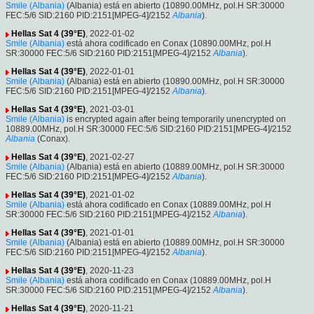
Smile (Albania)
(Albania) está en abierto (10890.00MHz, pol.H SR:30000
FEC:5/6 SID:2160 PID:2151[MPEG-4]/2152
Albania
).
Hellas Sat 4 (39°E)
, 2022-01-02
Smile (Albania)
está ahora codificado en Conax (10890.00MHz, pol.H
SR:30000 FEC:5/6 SID:2160 PID:2151[MPEG-4]/2152
Albania
).
Hellas Sat 4 (39°E)
, 2022-01-01
Smile (Albania)
(Albania) está en abierto (10890.00MHz, pol.H SR:30000
FEC:5/6 SID:2160 PID:2151[MPEG-4]/2152
Albania
).
Hellas Sat 4 (39°E)
, 2021-03-01
Smile (Albania)
is encrypted again after being temporarily unencrypted on
10889.00MHz, pol.H SR:30000 FEC:5/6 SID:2160 PID:2151[MPEG-4]/2152
Albania
(Conax).
Hellas Sat 4 (39°E)
, 2021-02-27
Smile (Albania)
(Albania) está en abierto (10889.00MHz, pol.H SR:30000
FEC:5/6 SID:2160 PID:2151[MPEG-4]/2152
Albania
).
Hellas Sat 4 (39°E)
, 2021-01-02
Smile (Albania)
está ahora codificado en Conax (10889.00MHz, pol.H
SR:30000 FEC:5/6 SID:2160 PID:2151[MPEG-4]/2152
Albania
).
Hellas Sat 4 (39°E)
, 2021-01-01
Smile (Albania)
(Albania) está en abierto (10889.00MHz, pol.H SR:30000
FEC:5/6 SID:2160 PID:2151[MPEG-4]/2152
Albania
).
Hellas Sat 4 (39°E)
, 2020-11-23
Smile (Albania)
está ahora codificado en Conax (10889.00MHz, pol.H
SR:30000 FEC:5/6 SID:2160 PID:2151[MPEG-4]/2152
Albania
).
Hellas Sat 4 (39°E)
, 2020-11-21