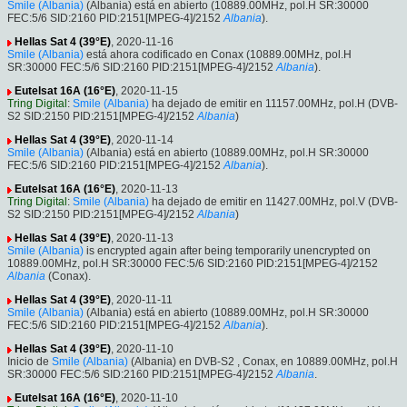
Smile (Albania)
(Albania) está en abierto (10889.00MHz, pol.H SR:30000
FEC:5/6 SID:2160 PID:2151[MPEG-4]/2152
Albania
).
Hellas Sat 4 (39°E)
, 2020-11-16
Smile (Albania)
está ahora codificado en Conax (10889.00MHz, pol.H
SR:30000 FEC:5/6 SID:2160 PID:2151[MPEG-4]/2152
Albania
).
Eutelsat 16A (16°E)
, 2020-11-15
Tring Digital
:
Smile (Albania)
ha dejado de emitir en 11157.00MHz, pol.H (DVB-
S2 SID:2150 PID:2151[MPEG-4]/2152
Albania
)
Hellas Sat 4 (39°E)
, 2020-11-14
Smile (Albania)
(Albania) está en abierto (10889.00MHz, pol.H SR:30000
FEC:5/6 SID:2160 PID:2151[MPEG-4]/2152
Albania
).
Eutelsat 16A (16°E)
, 2020-11-13
Tring Digital
:
Smile (Albania)
ha dejado de emitir en 11427.00MHz, pol.V (DVB-
S2 SID:2150 PID:2151[MPEG-4]/2152
Albania
)
Hellas Sat 4 (39°E)
, 2020-11-13
Smile (Albania)
is encrypted again after being temporarily unencrypted on
10889.00MHz, pol.H SR:30000 FEC:5/6 SID:2160 PID:2151[MPEG-4]/2152
Albania
(Conax).
Hellas Sat 4 (39°E)
, 2020-11-11
Smile (Albania)
(Albania) está en abierto (10889.00MHz, pol.H SR:30000
FEC:5/6 SID:2160 PID:2151[MPEG-4]/2152
Albania
).
Hellas Sat 4 (39°E)
, 2020-11-10
Inicio de
Smile (Albania)
(Albania) en DVB-S2 , Conax, en 10889.00MHz, pol.H
SR:30000 FEC:5/6 SID:2160 PID:2151[MPEG-4]/2152
Albania
.
Eutelsat 16A (16°E)
, 2020-11-10