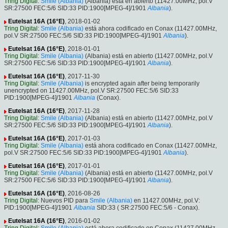
Tring Digital
:
Smile (Albania)
(Albania) está en abierto (11427.00MHz, pol.V
SR:27500 FEC:5/6 SID:33 PID:1900[MPEG-4]/1901
Albania
).
Eutelsat 16A (16°E)
, 2018-01-02
Tring Digital
:
Smile (Albania)
está ahora codificado en Conax (11427.00MHz,
pol.V SR:27500 FEC:5/6 SID:33 PID:1900[MPEG-4]/1901
Albania
).
Eutelsat 16A (16°E)
, 2018-01-01
Tring Digital
:
Smile (Albania)
(Albania) está en abierto (11427.00MHz, pol.V
SR:27500 FEC:5/6 SID:33 PID:1900[MPEG-4]/1901
Albania
).
Eutelsat 16A (16°E)
, 2017-11-30
Tring Digital
:
Smile (Albania)
is encrypted again after being temporarily
unencrypted on 11427.00MHz, pol.V SR:27500 FEC:5/6 SID:33
PID:1900[MPEG-4]/1901
Albania
(Conax).
Eutelsat 16A (16°E)
, 2017-11-28
Tring Digital
:
Smile (Albania)
(Albania) está en abierto (11427.00MHz, pol.V
SR:27500 FEC:5/6 SID:33 PID:1900[MPEG-4]/1901
Albania
).
Eutelsat 16A (16°E)
, 2017-01-03
Tring Digital
:
Smile (Albania)
está ahora codificado en Conax (11427.00MHz,
pol.V SR:27500 FEC:5/6 SID:33 PID:1900[MPEG-4]/1901
Albania
).
Eutelsat 16A (16°E)
, 2017-01-01
Tring Digital
:
Smile (Albania)
(Albania) está en abierto (11427.00MHz, pol.V
SR:27500 FEC:5/6 SID:33 PID:1900[MPEG-4]/1901
Albania
).
Eutelsat 16A (16°E)
, 2016-08-26
Tring Digital
: Nuevos PID para
Smile (Albania)
en 11427.00MHz, pol.V:
PID:1900[MPEG-4]/1901
Albania
SID:33 ( SR:27500 FEC:5/6 - Conax).
Eutelsat 16A (16°E)
, 2016-01-02