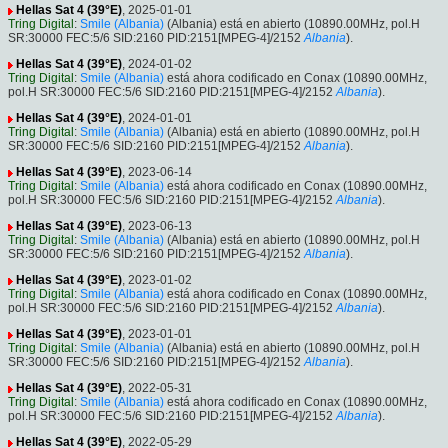
Hellas Sat 4 (39°E)
, 2025-01-01
Tring Digital
:
Smile (Albania)
(Albania) está en abierto (10890.00MHz, pol.H
SR:30000 FEC:5/6 SID:2160 PID:2151[MPEG-4]/2152
Albania
).
Hellas Sat 4 (39°E)
, 2024-01-02
Tring Digital
:
Smile (Albania)
está ahora codificado en Conax (10890.00MHz,
pol.H SR:30000 FEC:5/6 SID:2160 PID:2151[MPEG-4]/2152
Albania
).
Hellas Sat 4 (39°E)
, 2024-01-01
Tring Digital
:
Smile (Albania)
(Albania) está en abierto (10890.00MHz, pol.H
SR:30000 FEC:5/6 SID:2160 PID:2151[MPEG-4]/2152
Albania
).
Hellas Sat 4 (39°E)
, 2023-06-14
Tring Digital
:
Smile (Albania)
está ahora codificado en Conax (10890.00MHz,
pol.H SR:30000 FEC:5/6 SID:2160 PID:2151[MPEG-4]/2152
Albania
).
Hellas Sat 4 (39°E)
, 2023-06-13
Tring Digital
:
Smile (Albania)
(Albania) está en abierto (10890.00MHz, pol.H
SR:30000 FEC:5/6 SID:2160 PID:2151[MPEG-4]/2152
Albania
).
Hellas Sat 4 (39°E)
, 2023-01-02
Tring Digital
:
Smile (Albania)
está ahora codificado en Conax (10890.00MHz,
pol.H SR:30000 FEC:5/6 SID:2160 PID:2151[MPEG-4]/2152
Albania
).
Hellas Sat 4 (39°E)
, 2023-01-01
Tring Digital
:
Smile (Albania)
(Albania) está en abierto (10890.00MHz, pol.H
SR:30000 FEC:5/6 SID:2160 PID:2151[MPEG-4]/2152
Albania
).
Hellas Sat 4 (39°E)
, 2022-05-31
Tring Digital
:
Smile (Albania)
está ahora codificado en Conax (10890.00MHz,
pol.H SR:30000 FEC:5/6 SID:2160 PID:2151[MPEG-4]/2152
Albania
).
Hellas Sat 4 (39°E)
, 2022-05-29