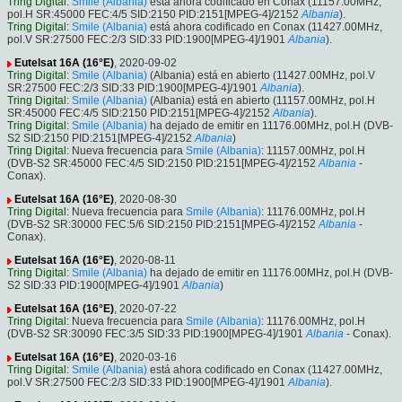
Tring Digital
:
Smile (Albania)
está ahora codificado en Conax (11157.00MHz,
pol.H SR:45000 FEC:4/5 SID:2150 PID:2151[MPEG-4]/2152
Albania
).
Tring Digital
:
Smile (Albania)
está ahora codificado en Conax (11427.00MHz,
pol.V SR:27500 FEC:2/3 SID:33 PID:1900[MPEG-4]/1901
Albania
).
Eutelsat 16A (16°E)
, 2020-09-02
Tring Digital
:
Smile (Albania)
(Albania) está en abierto (11427.00MHz, pol.V
SR:27500 FEC:2/3 SID:33 PID:1900[MPEG-4]/1901
Albania
).
Tring Digital
:
Smile (Albania)
(Albania) está en abierto (11157.00MHz, pol.H
SR:45000 FEC:4/5 SID:2150 PID:2151[MPEG-4]/2152
Albania
).
Tring Digital
:
Smile (Albania)
ha dejado de emitir en 11176.00MHz, pol.H (DVB-
S2 SID:2150 PID:2151[MPEG-4]/2152
Albania
)
Tring Digital
: Nueva frecuencia para
Smile (Albania)
: 11157.00MHz, pol.H
(DVB-S2 SR:45000 FEC:4/5 SID:2150 PID:2151[MPEG-4]/2152
Albania
-
Conax).
Eutelsat 16A (16°E)
, 2020-08-30
Tring Digital
: Nueva frecuencia para
Smile (Albania)
: 11176.00MHz, pol.H
(DVB-S2 SR:30000 FEC:5/6 SID:2150 PID:2151[MPEG-4]/2152
Albania
-
Conax).
Eutelsat 16A (16°E)
, 2020-08-11
Tring Digital
:
Smile (Albania)
ha dejado de emitir en 11176.00MHz, pol.H (DVB-
S2 SID:33 PID:1900[MPEG-4]/1901
Albania
)
Eutelsat 16A (16°E)
, 2020-07-22
Tring Digital
: Nueva frecuencia para
Smile (Albania)
: 11176.00MHz, pol.H
(DVB-S2 SR:30090 FEC:3/5 SID:33 PID:1900[MPEG-4]/1901
Albania
- Conax).
Eutelsat 16A (16°E)
, 2020-03-16
Tring Digital
:
Smile (Albania)
está ahora codificado en Conax (11427.00MHz,
pol.V SR:27500 FEC:2/3 SID:33 PID:1900[MPEG-4]/1901
Albania
).