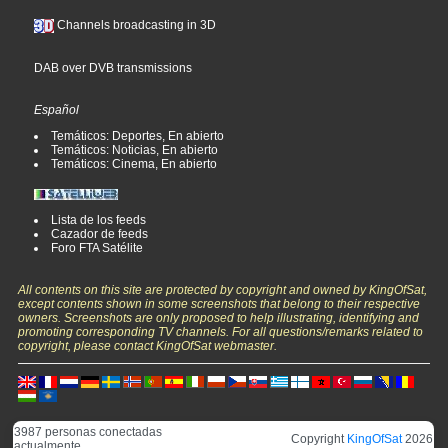
Channels broadcasting in 3D
DAB over DVB transmissions
Español
Temáticos: Deportes, En abierto
Temáticos: Noticias, En abierto
Temáticos: Cinema, En abierto
Lista de los feeds
Cazador de feeds
Foro FTA Satélite
All contents on this site are protected by copyright and owned by KingOfSat,
except contents shown in some screenshots that belong to their respective
owners. Screenshots are only proposed to help illustrating, identifying and
promoting corresponding TV channels. For all questions/remarks related to
copyright, please contact KingOfSat webmaster.
3987 personas conectadas
Copyright
KingOfSat
2026
actualmente.