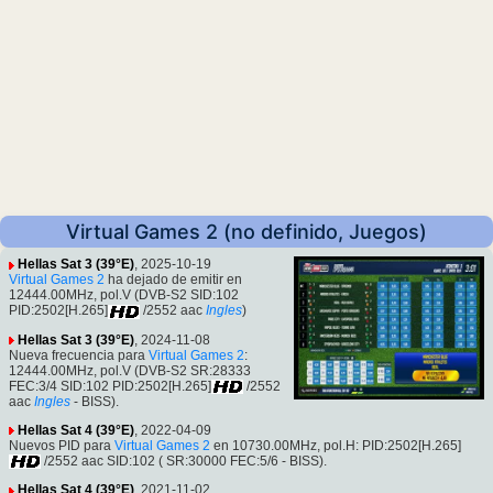
Virtual Games 2 (no definido, Juegos)
Hellas Sat 3 (39°E)
, 2025-10-19
Virtual Games 2
ha dejado de emitir en
12444.00MHz, pol.V (DVB-S2 SID:102
PID:2502[H.265]
/2552 aac
Ingles
)
Hellas Sat 3 (39°E)
, 2024-11-08
Nueva frecuencia para
Virtual Games 2
:
12444.00MHz, pol.V (DVB-S2 SR:28333
FEC:3/4 SID:102 PID:2502[H.265]
/2552
aac
Ingles
- BISS).
Hellas Sat 4 (39°E)
, 2022-04-09
Nuevos PID para
Virtual Games 2
en 10730.00MHz, pol.H: PID:2502[H.265]
/2552 aac SID:102 ( SR:30000 FEC:5/6 - BISS).
Hellas Sat 4 (39°E)
, 2021-11-02