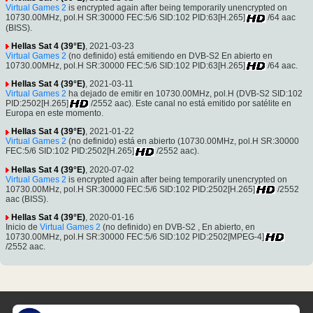
Virtual Games 2
is encrypted again after being temporarily unencrypted on
10730.00MHz, pol.H SR:30000 FEC:5/6 SID:102 PID:63[H.265]
/64 aac
(BISS).
Hellas Sat 4 (39°E)
, 2021-03-23
Virtual Games 2
(no definido) está emitiendo en DVB-S2 En abierto en
10730.00MHz, pol.H SR:30000 FEC:5/6 SID:102 PID:63[H.265]
/64 aac.
Hellas Sat 4 (39°E)
, 2021-03-11
Virtual Games 2
ha dejado de emitir en 10730.00MHz, pol.H (DVB-S2 SID:102
PID:2502[H.265]
/2552 aac). Este canal no está emitido por satélite en
Europa en este momento.
Hellas Sat 4 (39°E)
, 2021-01-22
Virtual Games 2
(no definido) está en abierto (10730.00MHz, pol.H SR:30000
FEC:5/6 SID:102 PID:2502[H.265]
/2552 aac).
Hellas Sat 4 (39°E)
, 2020-07-02
Virtual Games 2
is encrypted again after being temporarily unencrypted on
10730.00MHz, pol.H SR:30000 FEC:5/6 SID:102 PID:2502[H.265]
/2552
aac (BISS).
Hellas Sat 4 (39°E)
, 2020-01-16
Inicio de
Virtual Games 2
(no definido) en DVB-S2 , En abierto, en
10730.00MHz, pol.H SR:30000 FEC:5/6 SID:102 PID:2502[MPEG-4]
/2552 aac.