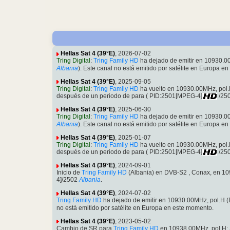
Hellas Sat 4 (39°E)
, 2026-07-02
Tring Digital
:
Tring Family HD
ha dejado de emitir en 10930.
Albania
). Este canal no está emitido por satélite en Europa e
Hellas Sat 4 (39°E)
, 2025-09-05
Tring Digital
:
Tring Family HD
ha vuelto en 10930.00MHz, pol
después de un periodo de para ( PID:2501[MPEG-4]
/25
Hellas Sat 4 (39°E)
, 2025-06-30
Tring Digital
:
Tring Family HD
ha dejado de emitir en 10930.
Albania
). Este canal no está emitido por satélite en Europa e
Hellas Sat 4 (39°E)
, 2025-01-07
Tring Digital
:
Tring Family HD
ha vuelto en 10930.00MHz, pol
después de un periodo de para ( PID:2501[MPEG-4]
/25
Hellas Sat 4 (39°E)
, 2024-09-01
Inicio de
Tring Family HD
(Albania) en DVB-S2 , Conax, en 1
4]/2502
Albania
.
Hellas Sat 4 (39°E)
, 2024-07-02
Tring Family HD
ha dejado de emitir en 10930.00MHz, pol.H
no está emitido por satélite en Europa en este momento.
Hellas Sat 4 (39°E)
, 2023-05-02
Cambio de SR para
Tring Family HD
en 10938.00MHz, pol.H: