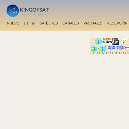
NUEVO
[+]
[-]
SATÉLITES
CANALES
PACKAGES
RECEPCIÓN