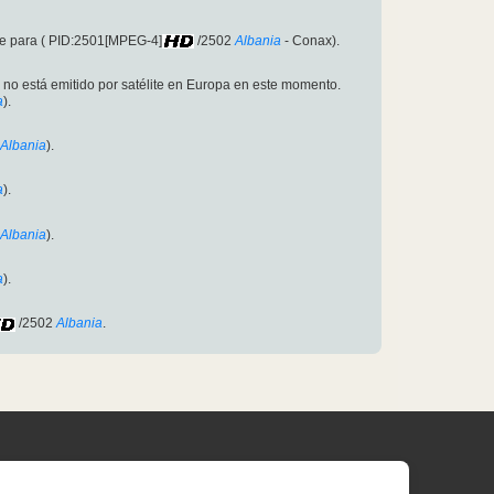
e para ( PID:2501[MPEG-4]
/2502
Albania
- Conax).
l no está emitido por satélite en Europa en este momento.
a
).
Albania
).
a
).
Albania
).
a
).
/2502
Albania
.