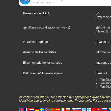
Presentación / FAQ
Preferenci
Últimas actualizaciones (News)
Últimas
(News, En 
[+] Últimos cambios
[-] Últimas
Anuario de los satélites
Informe de
El cementerio de los canales
Imagenes 
DAB over DVB transmissions
Español
Temátic
Temático
Temátic
All contents on this site are protected by copyright and owned by Ki
identifying and promoting corresponding TV channels. For all questi