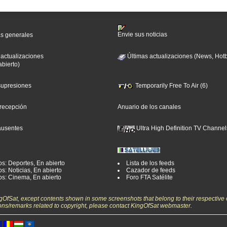
Envie sus noticias
as generales
 actualizaciones
Últimas actualizaciones (News, Hotb
abierto)
 supresiones
Temporarily Free To Air (6)
 recepción
Anuario de los canales
ausentes
Ultra High Definition TV Channel
os: Deportes, En abierto
Lista de los feeds
s: Noticias, En abierto
Cazador de feeds
os: Cinema, En abierto
Foro FTA Satélite
ngOfSat, except contents shown in some screenshots that belong to their respective 
ons/remarks related to copyright, please contact KingOfSat webmaster.