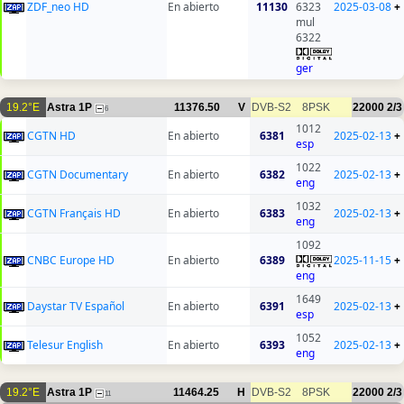
ZDF_neo HD
En abierto
11130
6323
2025-03-08
+
mul
6322
ger
19.2°E
Astra 1P
11376.50
V
DVB-S2
8PSK
22000
2/3
6
1012
CGTN HD
En abierto
6381
2025-02-13
+
esp
1022
CGTN Documentary
En abierto
6382
2025-02-13
+
eng
1032
CGTN Français HD
En abierto
6383
2025-02-13
+
eng
1092
CNBC Europe HD
En abierto
6389
2025-11-15
+
eng
1649
Daystar TV Español
En abierto
6391
2025-02-13
+
esp
1052
Telesur English
En abierto
6393
2025-02-13
+
eng
19.2°E
Astra 1P
11464.25
H
DVB-S2
8PSK
22000
2/3
11