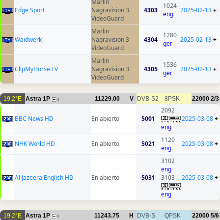
Marlin
1024
Edge Sport
Nagravision 3
4303
2025-02-13
+
eng
VideoGuard
Marlin
1280
Waidwerk
Nagravision 3
4304
2025-02-13
+
ger
VideoGuard
Marlin
1536
ClipMyHorse.TV
Nagravision 3
4305
2025-02-13
+
ger
VideoGuard
19.2°E
Astra 1P
11229.00
V
DVB-S2
8PSK
22000
2/3
3
2092
BBC News HD
En abierto
5001
2025-03-08
+
eng
1120
NHK World HD
En abierto
5021
2025-03-08
+
eng
3102
eng
Al Jazeera English HD
En abierto
5031
3103
2025-03-08
+
eng
19.2°E
Astra 1P
11243.75
H
DVB-S
QPSK
22000
5/6
4