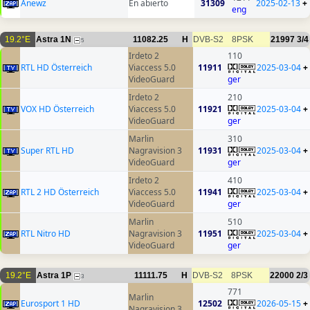
Anewz
En abierto
31309
2025-02-13
+
eng
19.2°E
Astra 1N
11082.25
H
DVB-S2
8PSK
21997
3/4
5
Irdeto 2
110
RTL HD Österreich
Viaccess 5.0
11911
2025-03-04
+
VideoGuard
ger
Irdeto 2
210
VOX HD Österreich
Viaccess 5.0
11921
2025-03-04
+
VideoGuard
ger
Marlin
310
Super RTL HD
Nagravision 3
11931
2025-03-04
+
VideoGuard
ger
Irdeto 2
410
RTL 2 HD Österreich
Viaccess 5.0
11941
2025-03-04
+
VideoGuard
ger
Marlin
510
RTL Nitro HD
Nagravision 3
11951
2025-03-04
+
VideoGuard
ger
19.2°E
Astra 1P
11111.75
H
DVB-S2
8PSK
22000
2/3
3
771
Marlin
Eurosport 1 HD
12502
2026-05-15
+
Nagravision 3