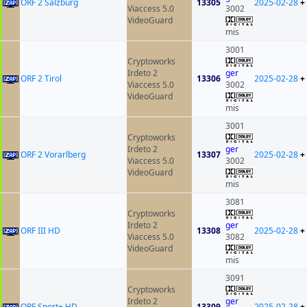
ORF 2 Salzburg
13305
2025-02-28
+
Viaccess 5.0
3002
VideoGuard
mis
3001
Cryptoworks
Irdeto 2
ger
ORF 2 Tirol
13306
2025-02-28
+
Viaccess 5.0
3002
VideoGuard
mis
3001
Cryptoworks
Irdeto 2
ger
ORF 2 Vorarlberg
13307
2025-02-28
+
Viaccess 5.0
3002
VideoGuard
mis
3081
Cryptoworks
Irdeto 2
ger
ORF III HD
13308
2025-02-28
+
Viaccess 5.0
3082
VideoGuard
mis
3091
Cryptoworks
Irdeto 2
ger
ORF Sport+ HD
13309
2025-02-28
+