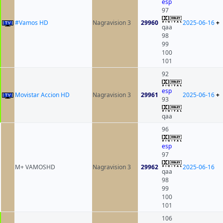
esp
97
#Vamos HD
Nagravision 3
29960
2025-06-16
+
qaa
98
99
100
101
92
esp
Movistar Accion HD
Nagravision 3
29961
2025-06-16
+
93
qaa
96
esp
97
M+ VAMOSHD
Nagravision 3
29962
2025-06-16
qaa
98
99
100
101
106