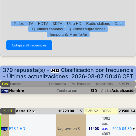
Todos
TV
HDTV
3DTV
Ultra HD
Radio stations
Data
[+] Últimos cambios
[-] Últimas supresiones
Temporarily Free To Air
379 repuesta(s) -
Clasificación por frecuencia
- Últimas actualizaciones: 2026-08-07 00:46 CET
Pos
Satélite
Frecuencia
Pol
Estandar
Modulación
SR/FEC
Nombre
Codificación
SID
Audio
Actualización
19.2°E
Astra 1P
10729.00
V
DVB-S2
8PSK
23500
3/4
1
4082
aac
ETB 1 HD
Nagravision 3
11408
bas
2026-04-30
+
4083