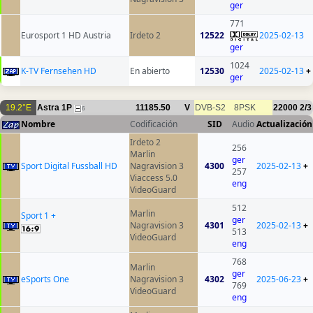
ger
771
Eurosport 1 HD Austria
Irdeto 2
12522
2025-02-13
ger
1024
K-TV Fernsehen HD
En abierto
12530
2025-02-13
+
ger
19.2°E
Astra 1P
11185.50
V
DVB-S2
8PSK
22000
2/3
6
Nombre
Codificación
SID
Audio
Actualización
Irdeto 2
256
Marlin
ger
Sport Digital Fussball HD
Nagravision 3
4300
2025-02-13
+
257
Viaccess 5.0
eng
VideoGuard
512
Marlin
Sport 1 +
ger
Nagravision 3
4301
2025-02-13
+
513
VideoGuard
eng
768
Marlin
ger
eSports One
Nagravision 3
4302
2025-06-23
+
769
VideoGuard
eng