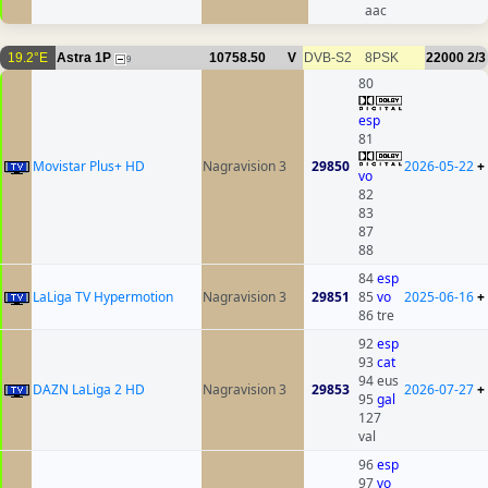
aac
19.2°E
Astra 1P
10758.50
V
DVB-S2
8PSK
22000
2/3
9
80
esp
81
Movistar Plus+ HD
Nagravision 3
29850
2026-05-22
+
vo
82
83
87
88
84
esp
LaLiga TV Hypermotion
Nagravision 3
29851
85
vo
2025-06-16
+
86 tre
92
esp
93
cat
94 eus
DAZN LaLiga 2 HD
Nagravision 3
29853
2026-07-27
+
95
gal
127
val
96
esp
97
vo