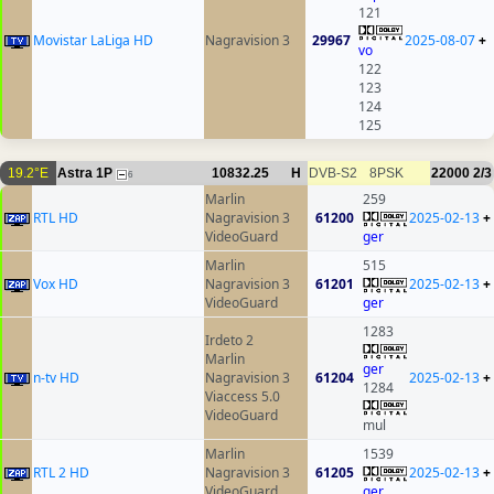
121
Movistar LaLiga HD
Nagravision 3
29967
2025-08-07
+
vo
122
123
124
125
19.2°E
Astra 1P
10832.25
H
DVB-S2
8PSK
22000
2/3
6
Marlin
259
RTL HD
Nagravision 3
61200
2025-02-13
+
VideoGuard
ger
Marlin
515
Vox HD
Nagravision 3
61201
2025-02-13
+
VideoGuard
ger
1283
Irdeto 2
Marlin
ger
n-tv HD
Nagravision 3
61204
2025-02-13
+
1284
Viaccess 5.0
VideoGuard
mul
Marlin
1539
RTL 2 HD
Nagravision 3
61205
2025-02-13
+
VideoGuard
ger