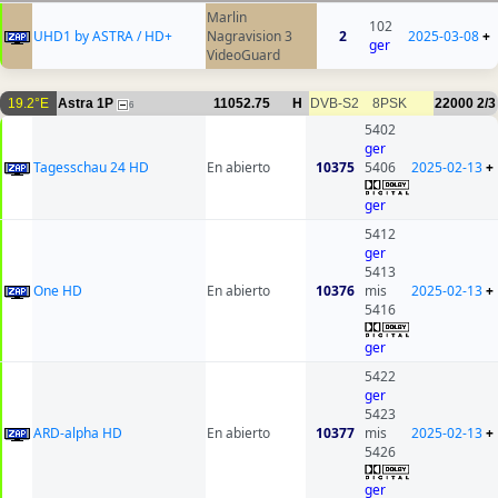
Marlin
102
UHD1 by ASTRA / HD+
Nagravision 3
2
2025-03-08
+
ger
VideoGuard
19.2°E
Astra 1P
11052.75
H
DVB-S2
8PSK
22000
2/3
6
5402
ger
Tagesschau 24 HD
En abierto
10375
5406
2025-02-13
+
ger
5412
ger
5413
One HD
En abierto
10376
mis
2025-02-13
+
5416
ger
5422
ger
5423
ARD-alpha HD
En abierto
10377
mis
2025-02-13
+
5426
ger