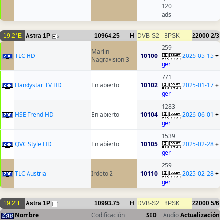
120
ads
19.2°E
Astra 1P
10964.25
H
DVB-S2
8PSK
22000
2/3
5
259
Marlin
TLC HD
10100
2026-05-15
+
Nagravision 3
ger
771
Handystar TV HD
En abierto
10102
2025-01-17
+
ger
1283
HSE Trend HD
En abierto
10104
2026-06-01
+
ger
1539
QVC Style HD
En abierto
10105
2025-02-28
+
ger
259
TLC Austria
Irdeto 2
10110
2025-02-28
+
ger
19.2°E
Astra 1P
10993.75
H
DVB-S2
8PSK
22000
5/6
1
Nombre
Codificación
SID
Audio
Actualización