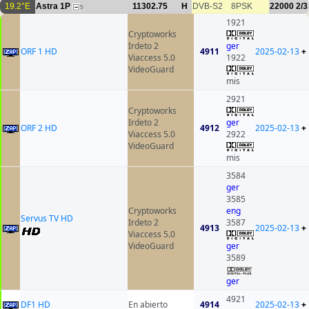
19.2°E
Astra 1P
11302.75
H
DVB-S2
8PSK
22000
2/3
5
1921
Cryptoworks
Irdeto 2
ger
ORF 1 HD
4911
2025-02-13
+
Viaccess 5.0
1922
VideoGuard
mis
2921
Cryptoworks
Irdeto 2
ger
ORF 2 HD
4912
2025-02-13
+
Viaccess 5.0
2922
VideoGuard
mis
3584
ger
3585
Cryptoworks
eng
Servus TV HD
Irdeto 2
3587
4913
2025-02-13
+
Viaccess 5.0
VideoGuard
ger
3589
ger
4921
DF1 HD
En abierto
4914
2025-02-13
+