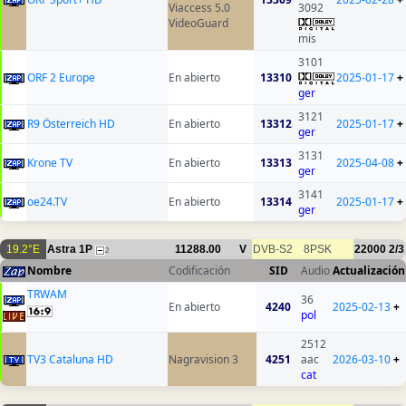
Viaccess 5.0
3092
VideoGuard
mis
3101
ORF 2 Europe
En abierto
13310
2025-01-17
+
ger
3121
R9 Österreich HD
En abierto
13312
2025-01-17
+
ger
3131
Krone TV
En abierto
13313
2025-04-08
+
ger
3141
oe24.TV
En abierto
13314
2025-01-17
+
ger
19.2°E
Astra 1P
11288.00
V
DVB-S2
8PSK
22000
2/3
2
Nombre
Codificación
SID
Audio
Actualización
TRWAM
36
En abierto
4240
2025-02-13
+
pol
2512
TV3 Cataluna HD
Nagravision 3
4251
aac
2026-03-10
+
cat