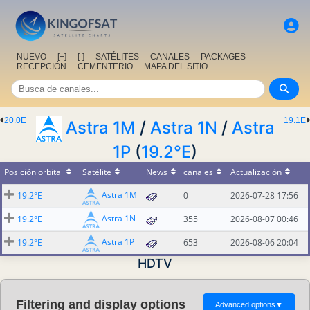
NUEVO
[+]
[-]
SATÉLITES
CANALES
PACKAGES
RECEPCIÓN
CEMENTERIO
MAPA DEL SITIO
20.0E
19.1E
Astra 1M
/
Astra 1N
/
Astra
1P
(
19.2°E
)
Posición orbital
Satélite
News
canales
Actualización
Astra 1M
19.2°E
0
2026-07-28 17:56
Astra 1N
19.2°E
355
2026-08-07 00:46
Astra 1P
19.2°E
653
2026-08-06 20:04
HDTV
Filtering and display options
Advanced options
▼