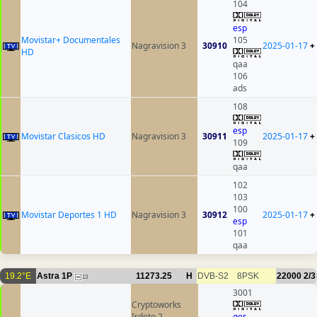
104
esp
Movistar+ Documentales
105
Nagravision 3
30910
2025-01-17
+
HD
qaa
106
ads
108
esp
Movistar Clasicos HD
Nagravision 3
30911
2025-01-17
+
109
qaa
102
103
100
Movistar Deportes 1 HD
Nagravision 3
30912
2025-01-17
+
esp
101
qaa
19.2°E
Astra 1P
11273.25
H
DVB-S2
8PSK
22000
2/3
13
3001
Cryptoworks
Irdeto 2
ger