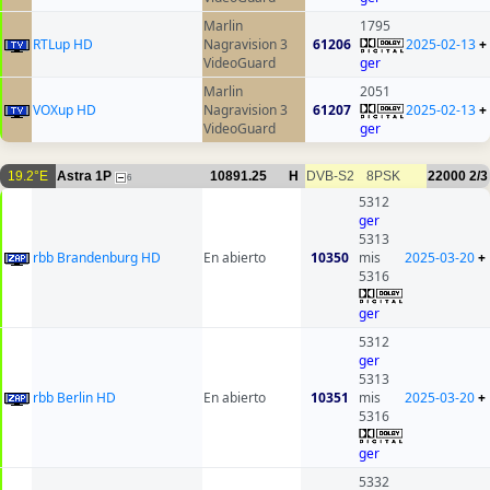
Marlin
1795
RTLup HD
Nagravision 3
61206
2025-02-13
+
VideoGuard
ger
Marlin
2051
VOXup HD
Nagravision 3
61207
2025-02-13
+
VideoGuard
ger
19.2°E
Astra 1P
10891.25
H
DVB-S2
8PSK
22000
2/3
6
5312
ger
5313
rbb Brandenburg HD
En abierto
10350
mis
2025-03-20
+
5316
ger
5312
ger
5313
rbb Berlin HD
En abierto
10351
mis
2025-03-20
+
5316
ger
5332