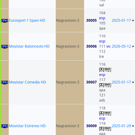
val
104
esp
Eurosport 1 Spain HD
Nagravision 3
30005
2025-01-17
+
105
qaa
110
esp
Movistar Baloncesto HD
Nagravision 3
30006
111
vo
2026-05-12
+
112
tre
116
esp
117
Movistar Comedia HD
Nagravision 3
30007
2025-01-17
+
qaa
121
ads
118
esp
119
Movistar Estrenos HD
Nagravision 3
30009
2025-01-29
+
qaa