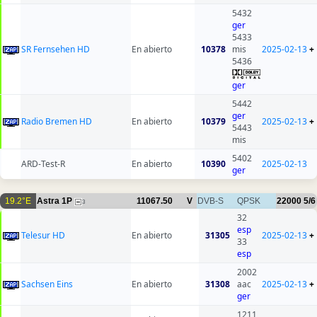
5432
ger
5433
SR Fernsehen HD
En abierto
10378
mis
2025-02-13
+
5436
ger
5442
ger
Radio Bremen HD
En abierto
10379
2025-02-13
+
5443
mis
5402
ARD-Test-R
En abierto
10390
2025-02-13
ger
19.2°E
Astra 1P
11067.50
V
DVB-S
QPSK
22000
5/6
3
32
esp
Telesur HD
En abierto
31305
2025-02-13
+
33
esp
2002
Sachsen Eins
En abierto
31308
aac
2025-02-13
+
ger
1211