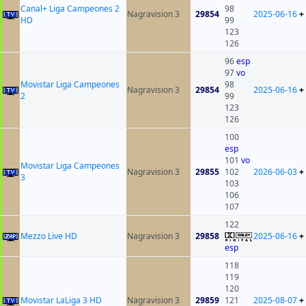
Canal+ Liga Campeones 2
98
Nagravision 3
29854
2025-06-16
+
HD
99
123
126
96
esp
97
vo
Movistar Liga Campeones
98
Nagravision 3
29854
2025-06-16
+
2
99
123
126
100
esp
101
vo
Movistar Liga Campeones
Nagravision 3
29855
102
2026-06-03
+
3
103
106
107
122
Mezzo Live HD
Nagravision 3
29858
2025-06-16
+
esp
118
119
120
Movistar LaLiga 3 HD
Nagravision 3
29859
121
2025-08-07
+