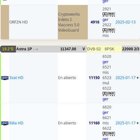
ger
2921
Cryptoworks
Irdeto 2
ger
ORF2N HD
4916
2025-02-13
Viaccess 5.0
2922
VideoGuard
mis
19.2°E
Astra 1P
11347.00
V
DVB-S2
8PSK
22000
2/3
3
6520
ger
6521
mis
3sat HD
En abierto
11150
6523
2025-01-17
+
mul
6522
ger
6620
ger
6621
KiKa HD
En abierto
11160
mis
2025-01-17
+
6622
ger