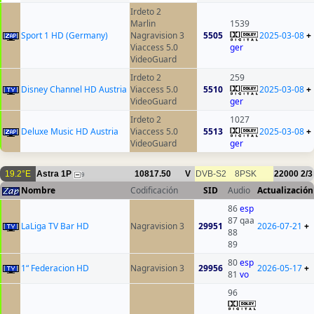
Irdeto 2
Marlin
1539
Sport 1 HD (Germany)
Nagravision 3
5505
2025-03-08
+
Viaccess 5.0
ger
VideoGuard
Irdeto 2
259
Disney Channel HD Austria
Viaccess 5.0
5510
2025-03-08
+
VideoGuard
ger
Irdeto 2
1027
Deluxe Music HD Austria
Viaccess 5.0
5513
2025-03-08
+
VideoGuard
ger
19.2°E
Astra 1P
10817.50
V
DVB-S2
8PSK
22000
2/3
9
Nombre
Codificación
SID
Audio
Actualización
86
esp
87 qaa
LaLiga TV Bar HD
Nagravision 3
29951
2026-07-21
+
88
89
80
esp
1“ Federacion HD
Nagravision 3
29956
2026-05-17
+
81
vo
96