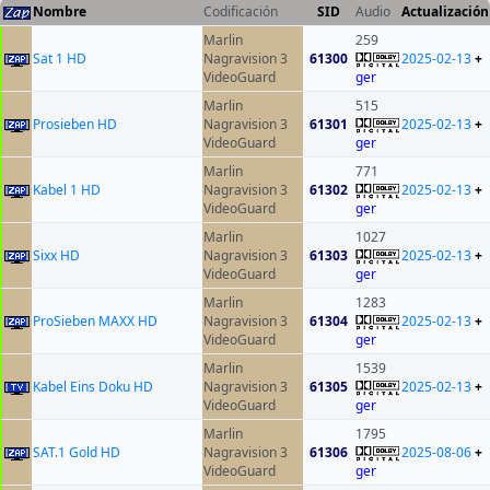
Nombre
Codificación
SID
Audio
Actualización
Marlin
259
Sat 1 HD
Nagravision 3
61300
2025-02-13
+
VideoGuard
ger
Marlin
515
Prosieben HD
Nagravision 3
61301
2025-02-13
+
VideoGuard
ger
Marlin
771
Kabel 1 HD
Nagravision 3
61302
2025-02-13
+
VideoGuard
ger
Marlin
1027
Sixx HD
Nagravision 3
61303
2025-02-13
+
VideoGuard
ger
Marlin
1283
ProSieben MAXX HD
Nagravision 3
61304
2025-02-13
+
VideoGuard
ger
Marlin
1539
Kabel Eins Doku HD
Nagravision 3
61305
2025-02-13
+
VideoGuard
ger
Marlin
1795
SAT.1 Gold HD
Nagravision 3
61306
2025-08-06
+
VideoGuard
ger