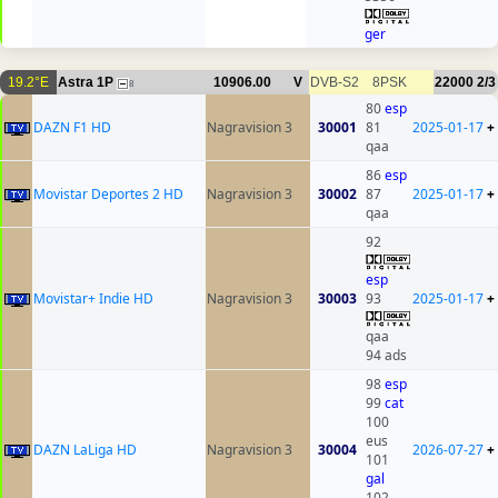
ger
19.2°E
Astra 1P
10906.00
V
DVB-S2
8PSK
22000
2/3
8
80
esp
DAZN F1 HD
Nagravision 3
30001
81
2025-01-17
+
qaa
86
esp
Movistar Deportes 2 HD
Nagravision 3
30002
87
2025-01-17
+
qaa
92
esp
Movistar+ Indie HD
Nagravision 3
30003
93
2025-01-17
+
qaa
94 ads
98
esp
99
cat
100
eus
DAZN LaLiga HD
Nagravision 3
30004
2026-07-27
+
101
gal
102