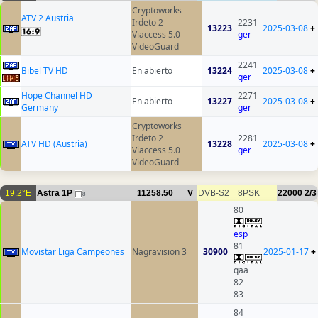
Cryptoworks
ATV 2 Austria
Irdeto 2
2231
13223
2025-03-08
+
Viaccess 5.0
ger
VideoGuard
2241
Bibel TV HD
En abierto
13224
2025-03-08
+
ger
Hope Channel HD
2271
En abierto
13227
2025-03-08
+
Germany
ger
Cryptoworks
Irdeto 2
2281
ATV HD (Austria)
13228
2025-03-08
+
Viaccess 5.0
ger
VideoGuard
19.2°E
Astra 1P
11258.50
V
DVB-S2
8PSK
22000
2/3
8
80
esp
81
Movistar Liga Campeones
Nagravision 3
30900
2025-01-17
+
qaa
82
83
84