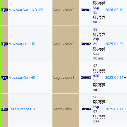
esp
Movistar Vamos 3 HD
Nagravision 3
30901
2026-02-19
+
85
vo
88
esp
Movistar Hits HD
Nagravision 3
30902
89
2025-01-29
+
qaa
90 ads
92
esp
Movistar Golf HD
Nagravision 3
30903
2025-01-17
+
93
vo
96
esp
Caza y Pesca HD
Nagravision 3
30904
2025-01-17
+
97
qaa