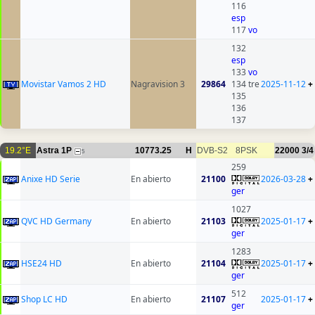
116
esp
117
vo
132
esp
133
vo
Movistar Vamos 2 HD
Nagravision 3
29864
134 tre
2025-11-12
+
135
136
137
19.2°E
Astra 1P
10773.25
H
DVB-S2
8PSK
22000
3/4
5
259
Anixe HD Serie
En abierto
21100
2026-03-28
+
ger
1027
QVC HD Germany
En abierto
21103
2025-01-17
+
ger
1283
HSE24 HD
En abierto
21104
2025-01-17
+
ger
512
Shop LC HD
En abierto
21107
2025-01-17
+
ger