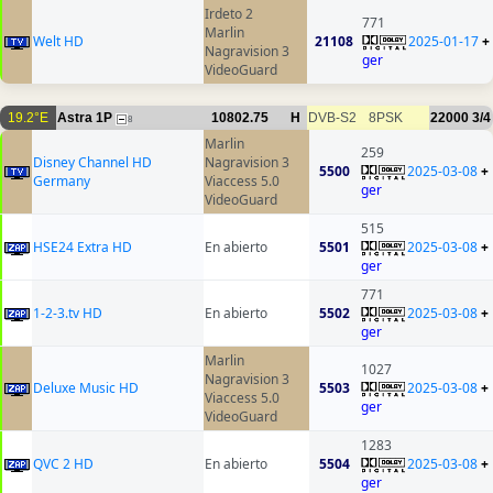
Irdeto 2
771
Marlin
Welt HD
21108
2025-01-17
+
Nagravision 3
ger
VideoGuard
19.2°E
Astra 1P
10802.75
H
DVB-S2
8PSK
22000
3/4
8
Marlin
259
Disney Channel HD
Nagravision 3
5500
2025-03-08
+
Germany
Viaccess 5.0
ger
VideoGuard
515
HSE24 Extra HD
En abierto
5501
2025-03-08
+
ger
771
1-2-3.tv HD
En abierto
5502
2025-03-08
+
ger
Marlin
1027
Nagravision 3
Deluxe Music HD
5503
2025-03-08
+
Viaccess 5.0
ger
VideoGuard
1283
QVC 2 HD
En abierto
5504
2025-03-08
+
ger