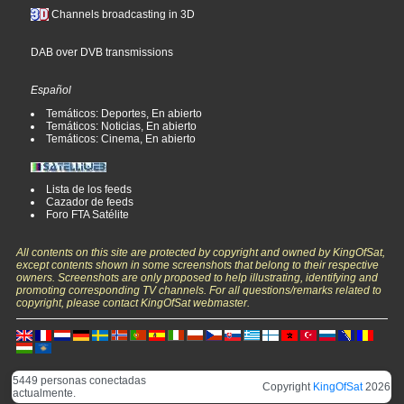
Channels broadcasting in 3D
DAB over DVB transmissions
Español
Temáticos: Deportes, En abierto
Temáticos: Noticias, En abierto
Temáticos: Cinema, En abierto
Lista de los feeds
Cazador de feeds
Foro FTA Satélite
All contents on this site are protected by copyright and owned by KingOfSat,
except contents shown in some screenshots that belong to their respective
owners. Screenshots are only proposed to help illustrating, identifying and
promoting corresponding TV channels. For all questions/remarks related to
copyright, please contact KingOfSat webmaster.
5449 personas conectadas
Copyright
KingOfSat
2026
actualmente.