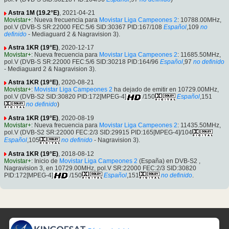
Astra 1M (19.2°E)
, 2021-04-21
Movistar+
: Nueva frecuencia para
Movistar Liga Campeones 2
: 10788.00MHz,
pol.V (DVB-S SR:22000 FEC:5/6 SID:30367 PID:167/108
Español
,109
no
definido
- Mediaguard 2 & Nagravision 3).
Astra 1KR (19°E)
, 2020-12-17
Movistar+
: Nueva frecuencia para
Movistar Liga Campeones 2
: 11685.50MHz,
pol.V (DVB-S SR:22000 FEC:5/6 SID:30218 PID:164/96
Español
,97
no definido
- Mediaguard 2 & Nagravision 3).
Astra 1KR (19°E)
, 2020-08-21
Movistar+
:
Movistar Liga Campeones 2
ha dejado de emitir en 10729.00MHz,
pol.V (DVB-S2 SID:30820 PID:172[MPEG-4]
/150
Español
,151
no definido
)
Astra 1KR (19°E)
, 2020-08-19
Movistar+
: Nueva frecuencia para
Movistar Liga Campeones 2
: 11435.50MHz,
pol.V (DVB-S2 SR:22000 FEC:2/3 SID:29915 PID:165[MPEG-4]/104
Español
,105
no definido
- Nagravision 3).
Astra 1KR (19°E)
, 2018-08-12
Movistar+
: Inicio de
Movistar Liga Campeones 2
(España) en DVB-S2 ,
Nagravision 3, en 10729.00MHz, pol.V SR:22000 FEC:2/3 SID:30820
PID:172[MPEG-4]
/150
Español
,151
no definido
.