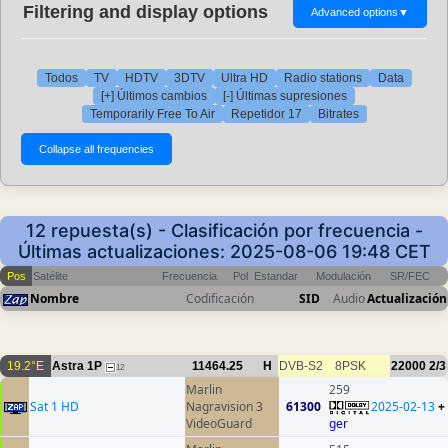
Filtering and display options
Advanced options
▼
Todos
TV
HDTV
3DTV
Ultra HD
Radio stations
Data
[+] Últimos cambios
[-] Últimas supresiones
Temporarily Free To Air
Repetidor 17
Bitrates
12 repuesta(s) - Clasificación por frecuencia -
Últimas actualizaciones: 2025-08-06 19:48 CET
Pos
Satélite
Frecuencia
Pol
Estandar
Modulación
SR/FEC
Nombre
Codificación
SID
Audio
Actualización
19.2°E
Astra 1P
11464.25
H
DVB-S2
8PSK
22000
2/3
12
Marlin
259
Sat 1 HD
Nagravision 3
61300
2025-02-13
+
VideoGuard
ger