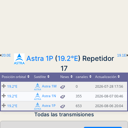
20.0E
19.1E
Astra 1P
(
19.2°E
) Repetidor
17
Posición orbital
Satélite
News
canales
Actualización
Astra 1M
19.2°E
0
2026-07-28 17:56
Astra 1N
19.2°E
355
2026-08-07 00:46
Astra 1P
19.2°E
653
2026-08-06 20:04
Todas las transmisiones