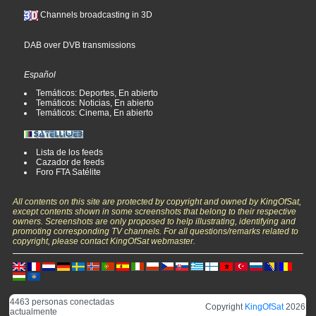
Channels broadcasting in 3D
DAB over DVB transmissions
Español
Temáticos: Deportes, En abierto
Temáticos: Noticias, En abierto
Temáticos: Cinema, En abierto
Lista de los feeds
Cazador de feeds
Foro FTA Satélite
All contents on this site are protected by copyright and owned by KingOfSat,
except contents shown in some screenshots that belong to their respective
owners. Screenshots are only proposed to help illustrating, identifying and
promoting corresponding TV channels. For all questions/remarks related to
copyright, please contact KingOfSat webmaster.
4463 personas conectadas
Copyright
KingOfSat
2026
actualmente