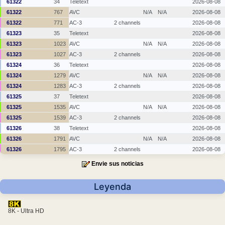
61322
34
Teletext
2026-08-08
61322
767
AVC
N/A
N/A
2026-08-08
61322
771
AC-3
2 channels
2026-08-08
61323
35
Teletext
2026-08-08
61323
1023
AVC
N/A
N/A
2026-08-08
61323
1027
AC-3
2 channels
2026-08-08
61324
36
Teletext
2026-08-08
61324
1279
AVC
N/A
N/A
2026-08-08
61324
1283
AC-3
2 channels
2026-08-08
61325
37
Teletext
2026-08-08
61325
1535
AVC
N/A
N/A
2026-08-08
61325
1539
AC-3
2 channels
2026-08-08
61326
38
Teletext
2026-08-08
61326
1791
AVC
N/A
N/A
2026-08-08
61326
1795
AC-3
2 channels
2026-08-08
Envie sus noticias
Leyenda
8K - Ultra HD