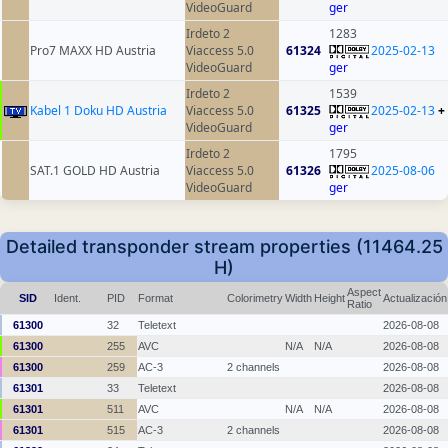
VideoGuard
ger
Irdeto 2
1283
Pro7 MAXX HD Austria
Viaccess 5.0
61324
2025-02-13
VideoGuard
ger
Irdeto 2
1539
Kabel 1 Doku HD Austria
Viaccess 5.0
61325
2025-02-13
+
VideoGuard
ger
Irdeto 2
1795
SAT.1 GOLD HD Austria
Viaccess 5.0
61326
2025-08-06
VideoGuard
ger
Detailed transponder stream properties (11464.25
H)
Aspect
SID
Ident.
PID
Format
Colorimetry
Width
Height
Actualización
Ratio
61300
32
Teletext
2026-08-08
61300
255
AVC
N/A
N/A
2026-08-08
61300
259
AC-3
2 channels
2026-08-08
61301
33
Teletext
2026-08-08
61301
511
AVC
N/A
N/A
2026-08-08
61301
515
AC-3
2 channels
2026-08-08