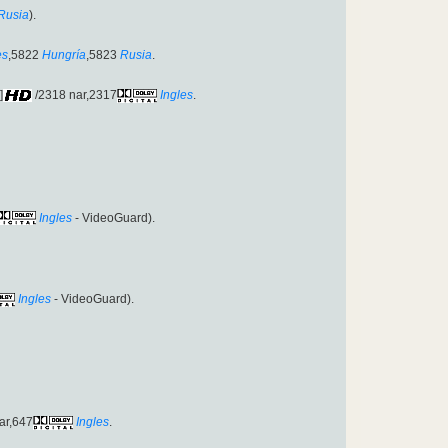
Rusia
).
es
,5822
Hungría
,5823
Rusia
.
]
/2318 nar,2317
Ingles
.
Ingles
- VideoGuard).
Ingles
- VideoGuard).
ar,647
Ingles
.