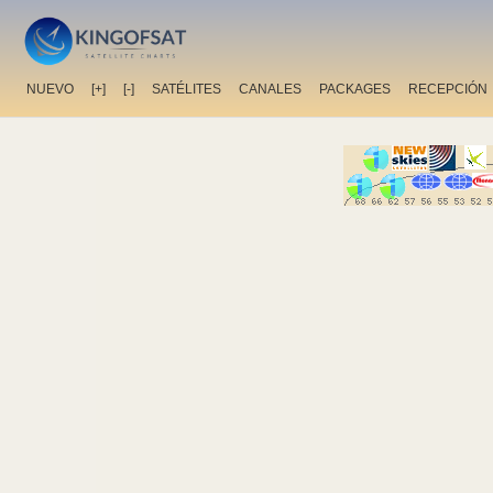
NUEVO
[+]
[-]
SATÉLITES
CANALES
PACKAGES
RECEPCIÓN