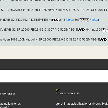
VB-S2 , Nagravision 3 & VideoGuard, en 10964.25MHz, pol.H SR:22000 FEC:2/3 S
B-S2 , BetaCrypt & Irdeto 2, en 11276.79MHz, pol.V SR:27500 FEC:2/3 SID:4807 P
l.H (DVB-S2 SID:3892 PID:515[MPEG-4]
/643
Ingles
,663
Ingles
)
ol.V (DVB-S2 SR:29500 FEC:3/4 SID:3907 PID:516[MPEG-4]
/644 nar,664
Guard, en 10921.00MHz, pol.H SR:23000 FEC:8/9 SID:3892 PID:515[MPEG-4]
Envie sus noticias
as generales
 actualizaciones
Últimas actualizaciones (News, Hotb
abierto)