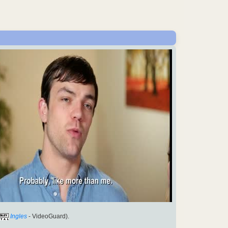
Ingles
- VideoGuard).