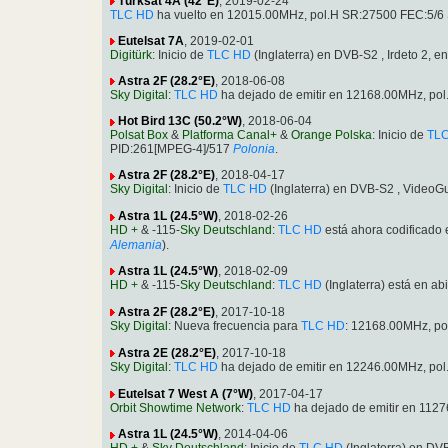
Türksat 4A (42°E)
, 2019-02-24
TLC HD
ha vuelto en 12015.00MHz, pol.H SR:27500 FEC:5/6 
Eutelsat 7A
, 2019-02-01
Digitürk
: Inicio de
TLC HD
(Inglaterra) en DVB-S2 , Irdeto 2
Astra 2F (28.2°E)
, 2018-06-08
Sky Digital
:
TLC HD
ha dejado de emitir en 12168.00MHz, po
Hot Bird 13C (50.2°W)
, 2018-06-04
Polsat Box
&
Platforma Canal+
&
Orange Polska
: Inicio de
TL
PID:261[MPEG-4]/517
Polonia
.
Astra 2F (28.2°E)
, 2018-04-17
Sky Digital
: Inicio de
TLC HD
(Inglaterra) en DVB-S2 , Video
Astra 1L (24.5°W)
, 2018-02-26
HD +
& -115-
Sky Deutschland
:
TLC HD
está ahora codificado
Alemania
).
Astra 1L (24.5°W)
, 2018-02-09
HD +
& -115-
Sky Deutschland
:
TLC HD
(Inglaterra) está en 
Astra 2F (28.2°E)
, 2017-10-18
Sky Digital
: Nueva frecuencia para
TLC HD
: 12168.00MHz, p
Astra 2E (28.2°E)
, 2017-10-18
Sky Digital
:
TLC HD
ha dejado de emitir en 12246.00MHz, po
Eutelsat 7 West A (7°W)
, 2017-04-17
Orbit Showtime Network
:
TLC HD
ha dejado de emitir en 112
Astra 1L (24.5°W)
, 2014-04-06