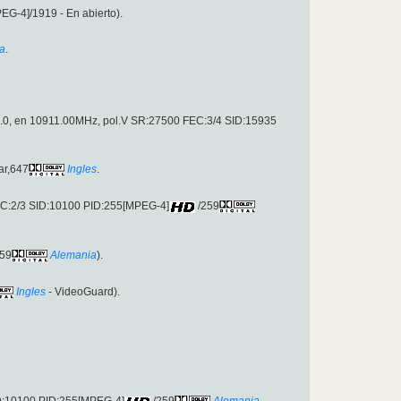
G-4]/1919 - En abierto).
ia
.
 3.0, en 10911.00MHz, pol.V SR:27500 FEC:3/4 SID:15935
ar,647
Ingles
.
EC:2/3 SID:10100 PID:255[MPEG-4]
/259
59
Alemania
).
Ingles
- VideoGuard).