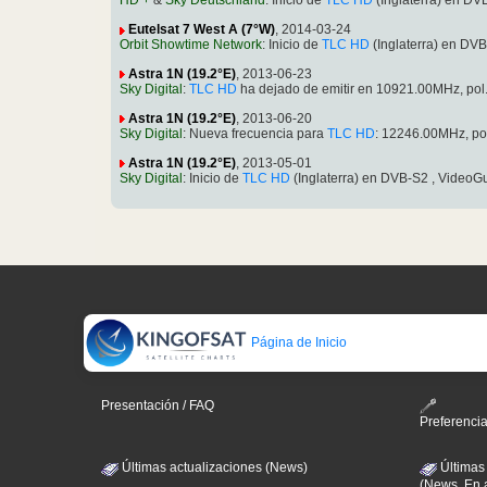
HD +
&
Sky Deutschland
: Inicio de
TLC HD
(Inglaterra) en D
Eutelsat 7 West A (7°W)
, 2014-03-24
Orbit Showtime Network
: Inicio de
TLC HD
(Inglaterra) en DV
Astra 1N (19.2°E)
, 2013-06-23
Sky Digital
:
TLC HD
ha dejado de emitir en 10921.00MHz, po
Astra 1N (19.2°E)
, 2013-06-20
Sky Digital
: Nueva frecuencia para
TLC HD
: 12246.00MHz, p
Astra 1N (19.2°E)
, 2013-05-01
Sky Digital
: Inicio de
TLC HD
(Inglaterra) en DVB-S2 , Video
Página de Inicio
Presentación / FAQ
Preferenci
Últimas actualizaciones (News)
Últimas
(News, En 