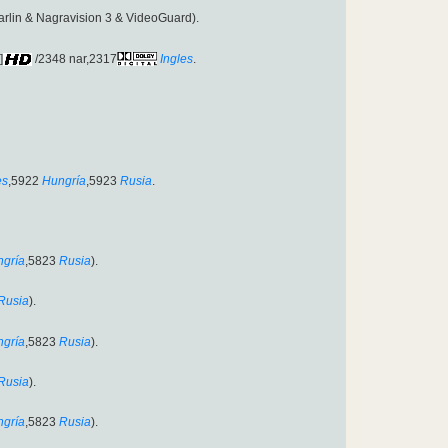
arlin & Nagravision 3 & VideoGuard).
]
/2348 nar,2317
Ingles
.
es
,5922
Hungría
,5923
Rusia
.
gría
,5823
Rusia
).
Rusia
).
gría
,5823
Rusia
).
Rusia
).
gría
,5823
Rusia
).