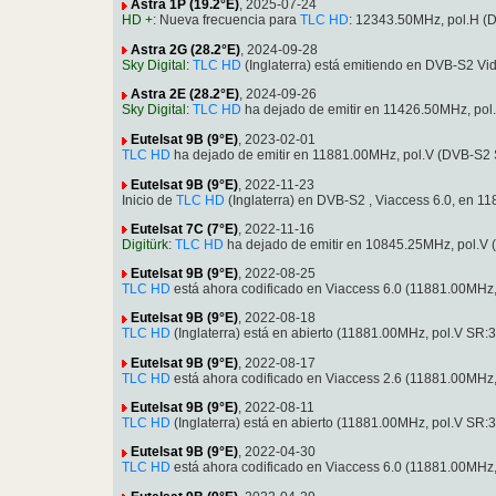
Astra 1P (19.2°E)
, 2025-07-24
HD +
: Nueva frecuencia para
TLC HD
: 12343.50MHz, pol.H 
Astra 2G (28.2°E)
, 2024-09-28
Sky Digital
:
TLC HD
(Inglaterra) está emitiendo en DVB-S2 
Astra 2E (28.2°E)
, 2024-09-26
Sky Digital
:
TLC HD
ha dejado de emitir en 11426.50MHz, po
Eutelsat 9B (9°E)
, 2023-02-01
TLC HD
ha dejado de emitir en 11881.00MHz, pol.V (DVB-S2
Eutelsat 9B (9°E)
, 2022-11-23
Inicio de
TLC HD
(Inglaterra) en DVB-S2 , Viaccess 6.0, en
Eutelsat 7C (7°E)
, 2022-11-16
Digitürk
:
TLC HD
ha dejado de emitir en 10845.25MHz, pol.
Eutelsat 9B (9°E)
, 2022-08-25
TLC HD
está ahora codificado en Viaccess 6.0 (11881.00MH
Eutelsat 9B (9°E)
, 2022-08-18
TLC HD
(Inglaterra) está en abierto (11881.00MHz, pol.V S
Eutelsat 9B (9°E)
, 2022-08-17
TLC HD
está ahora codificado en Viaccess 2.6 (11881.00MH
Eutelsat 9B (9°E)
, 2022-08-11
TLC HD
(Inglaterra) está en abierto (11881.00MHz, pol.V S
Eutelsat 9B (9°E)
, 2022-04-30
TLC HD
está ahora codificado en Viaccess 6.0 (11881.00MH