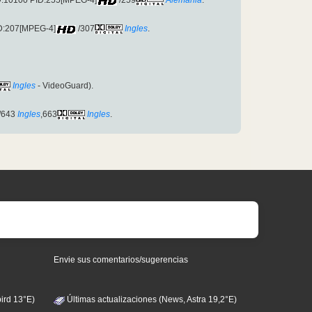
ID:10100 PID:255[MPEG-4]
/259
Alemania
.
ID:207[MPEG-4]
/307
Ingles
.
Ingles
- VideoGuard).
/643
Ingles
,663
Ingles
.
Envie sus comentarios/sugerencias
ird 13°E)
Últimas actualizaciones (News, Astra 19,2°E)