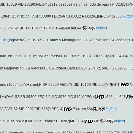
SID:10819 PID:1819[MPEG-4]/1919 después de un periodo de para ( PID:1819[MPE
, en 10845.25MHz, pol.V SR:30000 FEC:5/6 SID:8012 PID:2261[MPEG-4]/2833
Turqu
l.V (DVB-S2 SID:1131 PID:519[MPEG-4]/648 nar,647
Ingles
)
C HD
(Inglaterra) en DVB-S2 , Conax & Mediaguard 3 & Nagravision 3 & Viaccess
Guard, en 12168.00MHz, pol.V SR:29500 FEC:8/9 SID:1131 PID:519[MPEG-4]/648 n
 en Nagravision 3 & Viaccess 5.0 & VideoGuard (10964.25MHz, pol.H SR:22000 F
abierto (10964.25MHz, pol.H SR:22000 FEC:2/3 SID:10100 PID:255[MPEG-4]
/2
ol.V (DVB-S2 SR:29500 FEC:8/9 SID:3970 PID:519[MPEG-4]
/648 nar,647
l.V (DVB-S2 SID:3907 PID:516[MPEG-4]
/644 nar,664
Ingles
)
76.79MHz, pol.V (DVB-S2 SID:4807 PID:207[MPEG-4]
/307
Ingles
)