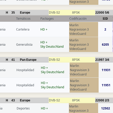
Nagravision 3
H
35
Europe
DVB-S2
8PSK
22000
5/6
Temáticos
Packages
Codificación
SID
Marlin
ania
Cartelera
HD +
Nagravision 3
2
VideoGuard
Marlin
HD +
ania
Generalista
Nagravision 3
6205
Sky Deutschland
VideoGuard
H
41
Pan Europe
DVB-S2
8PSK
21997
3/4
Marlin
HD +
ania
Hospitalidad
Nagravision 3
11931
Sky Deutschland
VideoGuard
Marlin
HD +
ania
Hospitalidad
Nagravision 3
11951
Sky Deutschland
VideoGuard
H
43
Europe
DVB-S2
8PSK
22000
2/3
Marlin
ia
Deportes
HD +
12502
Nagravision 3