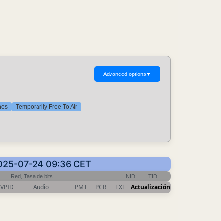
Advanced options
▼
nes
Temporarily Free To Air
: 2025-07-24 09:36 CET
Red, Tasa de bits
NID
TID
VPID
Audio
PMT
PCR
TXT
Actualización