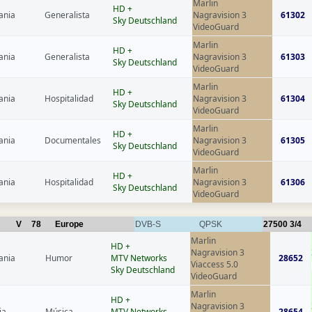
Marlin
HD +
ania
Generalista
Nagravision 3
61302
Sky Deutschland
VideoGuard
Marlin
HD +
ania
Generalista
Nagravision 3
61303
Sky Deutschland
VideoGuard
Marlin
HD +
ania
Hospitalidad
Nagravision 3
61304
Sky Deutschland
VideoGuard
Marlin
HD +
ania
Documentales
Nagravision 3
61305
Sky Deutschland
VideoGuard
Marlin
HD +
ania
Hospitalidad
Nagravision 3
61306
Sky Deutschland
VideoGuard
V
78
Europe
DVB-S
QPSK
27500
3/4
Marlin
HD +
Nagravision 3
ania
Humor
MTV Networks
28652
Viaccess 5.0
Sky Deutschland
VideoGuard
Marlin
HD +
Nagravision 3
ia
Música
MTV Networks
28654