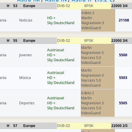
H
53
Europe
DVB-S2
8PSK
22000
3/4
Irdeto 2
HD +
Marlin
ania
Noticias
21108
Sky Deutschland
Nagravision 3
VideoGuard
H
55
Europe
DVB-S2
8PSK
22000
3/4
Marlin
Austriasat
Nagravision 3
ania
Jovenes
HD +
5500
Viaccess 5.0
Sky Deutschland
VideoGuard
Marlin
Austriasat
Nagravision 3
ania
Música
HD +
5503
Viaccess 5.0
Sky Deutschland
VideoGuard
Irdeto 2
Austriasat
Marlin
ania
Deportes
HD +
Nagravision 3
5505
Sky Deutschland
Viaccess 5.0
VideoGuard
H
57
Europe
DVB-S2
8PSK
22000
2/3