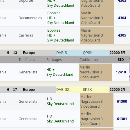
ria
Deportes
HD +
Nagravision 3
4303
Sky Deutschland
VideoGuard
Boobles
Marlin
ania
Documentales
HD +
Nagravision 3
4304
Sky Deutschland
VideoGuard
Boobles
Marlin
ania
Carreras
HD +
Nagravision 3
4305
Sky Deutschland
VideoGuard
H
13
Europe
DVB-S
QPSK
22000
5/6
Temáticos
Packages
Codificación
SID
Marlin
HD +
ania
Generalista
Nagravision 3
12410
Sky Deutschland
VideoGuard
H
17
Europe
DVB-S2
8PSK
22000
2/3
Marlin
HD +
ania
Generalista
Nagravision 3
61300
Sky Deutschland
VideoGuard
Marlin
HD +
ania
Generalista
Nagravision 3
61301
Sky Deutschland
VideoGuard