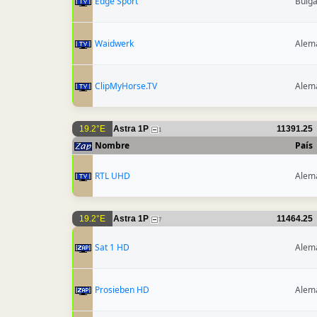
Edge Sport
Bulga
Waidwerk
Alem
ClipMyHorse.TV
Alem
19.2°E
Astra 1P
11391.25
1
Nombre
País
RTL UHD
Alem
19.2°E
Astra 1P
11464.25
7
Sat 1 HD
Alem
Prosieben HD
Alem