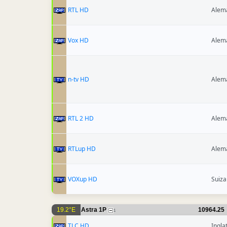
RTL HD
Alem
Vox HD
Alem
n-tv HD
Alem
RTL 2 HD
Alem
RTLup HD
Alem
VOXup HD
Suiza
19.2°E
Astra 1P
10964.25
1
TLC HD
Ingla