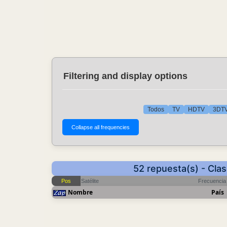
Filtering and display options
Todos
TV
HDTV
3DT
52 repuesta(s) - Clas
Pos
Satélite
Frecuencia
Nombre
País