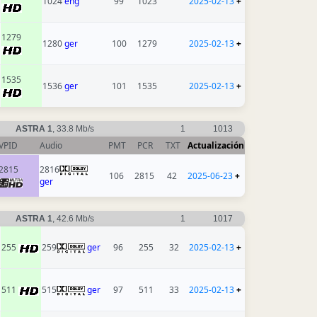
1024
eng
99
1023
2025-02-13
+
1279
1280
ger
100
1279
2025-02-13
+
1535
1536
ger
101
1535
2025-02-13
+
ASTRA 1
, 33.8 Mb/s
1
1013
VPID
Audio
PMT
PCR
TXT
Actualización
2815
2816
106
2815
42
2025-06-23
+
ger
ASTRA 1
, 42.6 Mb/s
1
1017
255
259
ger
96
255
32
2025-02-13
+
511
515
ger
97
511
33
2025-02-13
+