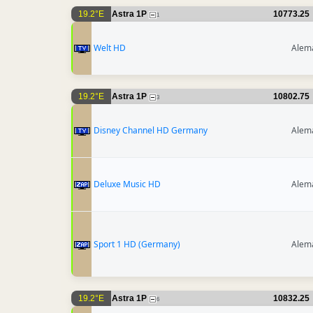
19.2°E
Astra 1P
10773.25
1
Welt HD
Alem
19.2°E
Astra 1P
10802.75
3
Disney Channel HD Germany
Alem
Deluxe Music HD
Alem
Sport 1 HD (Germany)
Alem
19.2°E
Astra 1P
10832.25
6