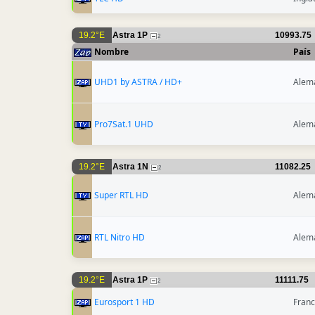
19.2°E
Astra 1P
10993.75
2
Nombre
País
UHD1 by ASTRA / HD+
Alem
Pro7Sat.1 UHD
Alem
19.2°E
Astra 1N
11082.25
2
Super RTL HD
Alem
RTL Nitro HD
Alem
19.2°E
Astra 1P
11111.75
2
Eurosport 1 HD
Franc