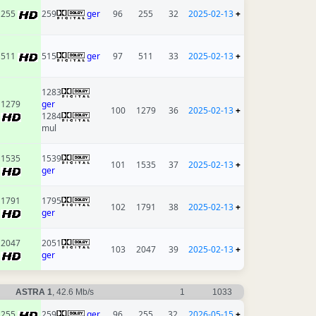
255
259
ger
96
255
32
2025-02-13
+
511
515
ger
97
511
33
2025-02-13
+
1283
1279
ger
100
1279
36
2025-02-13
+
1284
mul
1535
1539
101
1535
37
2025-02-13
+
ger
1791
1795
102
1791
38
2025-02-13
+
ger
2047
2051
103
2047
39
2025-02-13
+
ger
ASTRA 1
, 42.6 Mb/s
1
1033
255
259
ger
96
255
32
2026-05-15
+