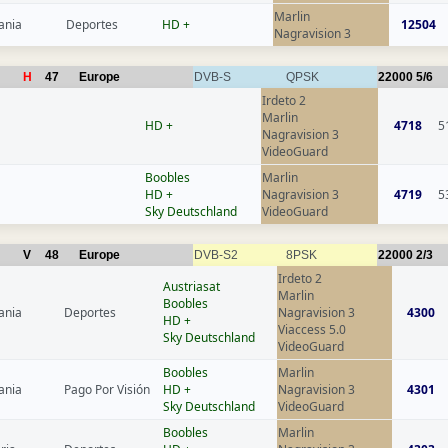
Marlin
ania
Deportes
HD +
12504
Nagravision 3
H
47
Europe
DVB-S
QPSK
22000
5/6
Irdeto 2
Marlin
HD +
4718
5
Nagravision 3
VideoGuard
Boobles
Marlin
HD +
Nagravision 3
4719
5
Sky Deutschland
VideoGuard
V
48
Europe
DVB-S2
8PSK
22000
2/3
Irdeto 2
Austriasat
Marlin
Boobles
ania
Deportes
Nagravision 3
4300
HD +
Viaccess 5.0
Sky Deutschland
VideoGuard
Boobles
Marlin
ania
Pago Por Visión
HD +
Nagravision 3
4301
Sky Deutschland
VideoGuard
Boobles
Marlin