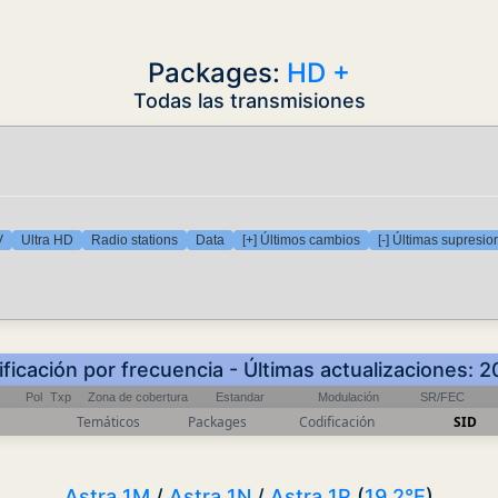
Packages:
HD +
Todas las transmisiones
V
Ultra HD
Radio stations
Data
[+] Últimos cambios
[-] Últimas supresio
ificación por frecuencia - Últimas actualizaciones
Pol
Txp
Zona de cobertura
Estandar
Modulación
SR/FEC
Temáticos
Packages
Codificación
SID
Astra 1M
/
Astra 1N
/
Astra 1P
(
19.2°E
)