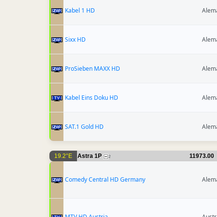
Kabel 1 HD
Alem
Sixx HD
Alem
ProSieben MAXX HD
Alem
Kabel Eins Doku HD
Alem
SAT.1 Gold HD
Alem
19.2°E
Astra 1P
11973.00
2
Comedy Central HD Germany
Alem
MTV HD Austria
Austr