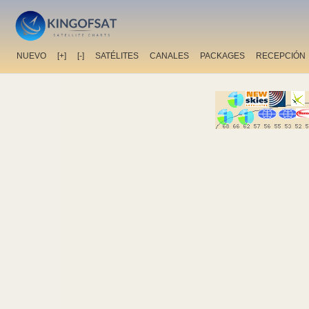
NUEVO
[+]
[-]
SATÉLITES
CANALES
PACKAGES
RECEPCIÓN