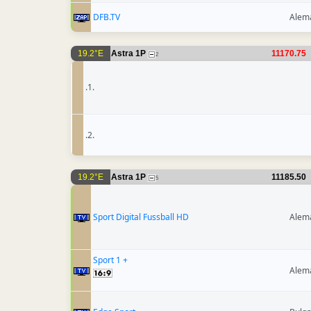
DFB.TV
Alem
19.2°E
Astra 1P
11170.75
2
.1.
.2.
19.2°E
Astra 1P
11185.50
5
Sport Digital Fussball HD
Alem
Sport 1 +
Alem