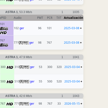
ASTRA 1
, 53.3 Mb/s
1
1035
VPID
Audio
PMT
PCR
TXT
Actualización
101
102
ger
96
101
2025-03-08
+
767
771
ger
98
767
2025-03-08
+
ASTRA 1
, 47.9 Mb/s
1
1041
300
310
ger
53
300
320
2025-03-04
+
500
510
ger
55
500
520
2025-03-04
+
ASTRA 1
, 42.6 Mb/s
1
1043
767
771
ger
98
767
33
2026-05-15
+