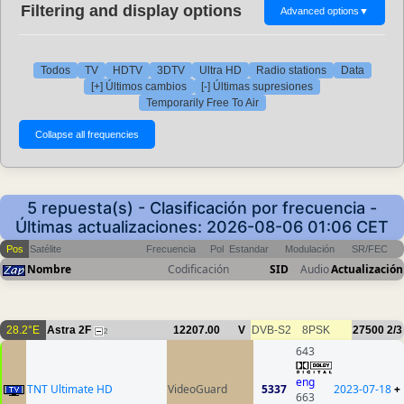
Filtering and display options
Advanced options
▼
Todos
TV
HDTV
3DTV
Ultra HD
Radio stations
Data
[+] Últimos cambios
[-] Últimas supresiones
Temporarily Free To Air
5 repuesta(s) - Clasificación por frecuencia -
Últimas actualizaciones: 2026-08-06 01:06 CET
Pos
Satélite
Frecuencia
Pol
Estandar
Modulación
SR/FEC
Nombre
Codificación
SID
Audio
Actualización
28.2°E
Astra 2F
12207.00
V
DVB-S2
8PSK
27500
2/3
2
643
eng
TNT Ultimate HD
VideoGuard
5337
2023-07-18
+
663