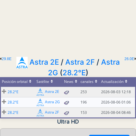
29.8E
26.0E
Astra 2E
/
Astra 2F
/
Astra
2G
(
28.2°E
)
Posición orbital
Satélite
News
canales
Actualización
Astra 2E
28.2°E
253
2026-08-03 12:18
Astra 2G
28.2°E
196
2026-08-06 01:06
Astra 2F
28.2°E
153
2026-08-04 08:46
Ultra HD