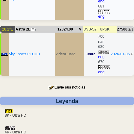
eng
681
eng
28.2°E
Astra 2E
12324.00
V
DVB-S2
8PSK
27500
2/3
1
700
nar
680
Sky Sports F1 UHD
VideoGuard
9802
2026-01-05
+
eng
670
eng
Envie sus noticias
Leyenda
8K - Ultra HD
4K - Ultra HD