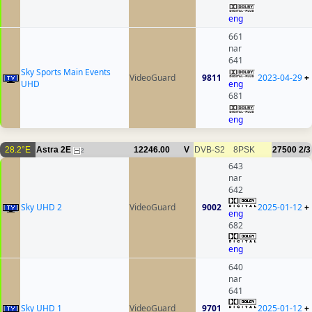
eng
661
nar
641
Sky Sports Main Events
VideoGuard
9811
2023-04-29
+
UHD
eng
681
eng
28.2°E
Astra 2E
12246.00
V
DVB-S2
8PSK
27500
2/3
2
643
nar
642
Sky UHD 2
VideoGuard
9002
2025-01-12
+
eng
682
eng
640
nar
641
Sky UHD 1
VideoGuard
9701
2025-01-12
+