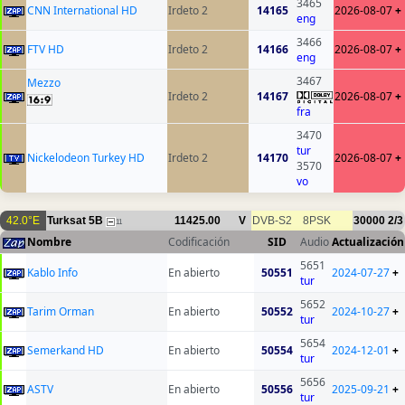
3465
CNN International HD
Irdeto 2
14165
2026-08-07
+
eng
3466
FTV HD
Irdeto 2
14166
2026-08-07
+
eng
3467
Mezzo
Irdeto 2
14167
2026-08-07
+
fra
3470
tur
Nickelodeon Turkey HD
Irdeto 2
14170
2026-08-07
+
3570
vo
42.0°E
Turksat 5B
11425.00
V
DVB-S2
8PSK
30000
2/3
11
Nombre
Codificación
SID
Audio
Actualización
5651
Kablo Info
En abierto
50551
2024-07-27
+
tur
5652
Tarim Orman
En abierto
50552
2024-10-27
+
tur
5654
Semerkand HD
En abierto
50554
2024-12-01
+
tur
5656
ASTV
En abierto
50556
2025-09-21
+
tur