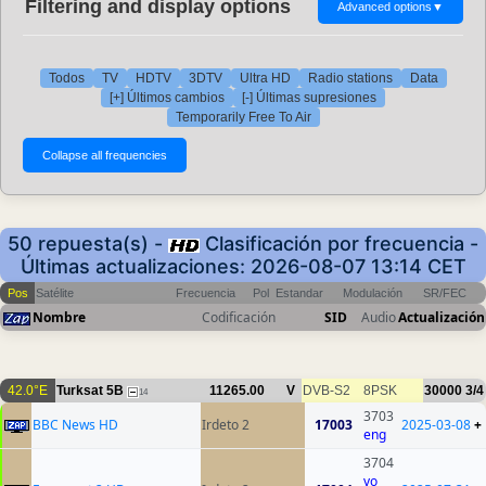
Filtering and display options
Advanced options
▼
Todos
TV
HDTV
3DTV
Ultra HD
Radio stations
Data
[+] Últimos cambios
[-] Últimas supresiones
Temporarily Free To Air
50 repuesta(s) -
Clasificación por frecuencia -
Últimas actualizaciones: 2026-08-07 13:14 CET
Pos
Satélite
Frecuencia
Pol
Estandar
Modulación
SR/FEC
Nombre
Codificación
SID
Audio
Actualización
42.0°E
Turksat 5B
11265.00
V
DVB-S2
8PSK
30000
3/4
14
3703
BBC News HD
Irdeto 2
17003
2025-03-08
+
eng
3704
vo