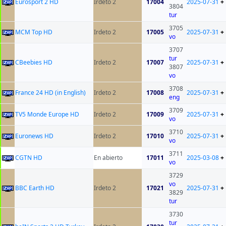
Eurosport 2 HD
Irdeto 2
17004
2025-07-31
+
3804
tur
3705
MCM Top HD
Irdeto 2
17005
2025-07-31
+
vo
3707
tur
CBeebies HD
Irdeto 2
17007
2025-07-31
+
3807
vo
3708
France 24 HD (in English)
Irdeto 2
17008
2025-07-31
+
eng
3709
TV5 Monde Europe HD
Irdeto 2
17009
2025-07-31
+
vo
3710
Euronews HD
Irdeto 2
17010
2025-07-31
+
vo
3711
CGTN HD
En abierto
17011
2025-03-08
+
vo
3729
vo
BBC Earth HD
Irdeto 2
17021
2025-07-31
+
3829
tur
3730
tur