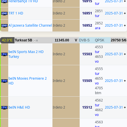
Fenerbahçe TV HD
Irdeto 2
16915
2025-07-31
+
tur
2851
TRT 1 HD
Irdeto 2
16951
2025-07-31
+
tur
2852
Al Jazeera Satellite Channel
Irdeto 2
16952
2025-07-31
+
ara
42.0°E
Turksat 5B
11345.00
V
DVB-S
QPSK
29750
5/6
9
4553
beIN Sports Max 2 HD
tur
Irdeto 2
15503
2025-07-31
+
Turkey
4653
vo
4555
tur
beIN Movies Premiere 2
4655
Irdeto 2
15505
2025-07-31
+
HD
vo
4705
btm
4562
tur
beIN H&E HD
Irdeto 2
15512
2025-07-31
+
4662
vo
4563
tur