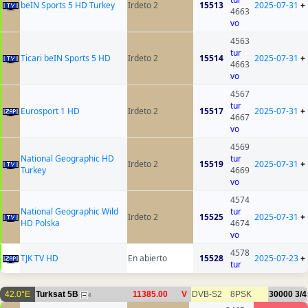
beIN Sports 5 HD Turkey
Irdeto 2
15513
2025-07-31
+
4663
vo
4563
tur
Ticari beIN Sports 5 HD
Irdeto 2
15514
2025-07-31
+
4663
vo
4567
tur
Eurosport 1 HD
Irdeto 2
15517
2025-07-31
+
4667
vo
4569
National Geographic HD
tur
Irdeto 2
15519
2025-07-31
+
Turkey
4669
vo
4574
National Geographic Wild
tur
Irdeto 2
15525
2025-07-31
+
HD Polska
4674
vo
4578
TJK TV HD
En abierto
15528
2025-07-23
+
tur
42.0°E
Turksat 5B
11385.00
V
DVB-S2
8PSK
30000
3/4
4