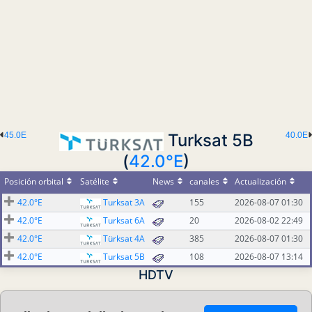
45.0E
Turksat 5B
40.0E
(
42.0°E
)
Posición orbital
Satélite
News
canales
Actualización
42.0°E
Turksat 3A
155
2026-08-07 01:30
42.0°E
Turksat 6A
20
2026-08-02 22:49
42.0°E
Türksat 4A
385
2026-08-07 01:30
42.0°E
Turksat 5B
108
2026-08-07 13:14
HDTV