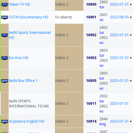
2800
Yaban TV HD
Irdeto 2
16900
2025-07-31
+
tur
2801
CGTN Documentary HD
En abierto
16901
2022-08-05
+
vo
2802
beIN Sports International
tur
Irdeto 2
16902
2025-07-31
+
HD
2902
vo
2803
tur
Da Vinci HD
Irdeto 2
16903
2025-07-31
+
2903
vo
2805
tur
beIN Box Office 1
Irdeto 2
16905
2025-07-31
+
2905
vo
2802
beIN SPORTS
tur
Irdeto 2
16911
2025-07-31
INTERNATIONAL TICARI
2902
vo
2846
Al Jazeera English HD
Irdeto 2
16914
2025-07-31
+
eng
2847