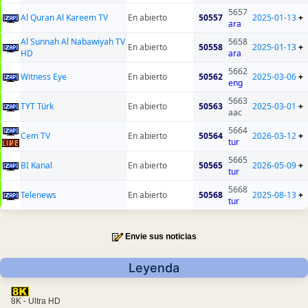
5657
Al Quran Al Kareem TV
En abierto
50557
2025-01-13
+
ara
Al Sunnah Al Nabawiyah TV
5658
En abierto
50558
2025-01-13
+
HD
ara
5662
Witness Eye
En abierto
50562
2025-03-06
+
eng
5663
TYT Türk
En abierto
50563
2025-03-01
+
aac
5664
Cem TV
En abierto
50564
2026-03-12
+
tur
5665
BI Kanal
En abierto
50565
2026-05-09
+
tur
5668
Telenews
En abierto
50568
2025-08-13
+
tur
Envie sus noticias
Leyenda
8K - Ultra HD