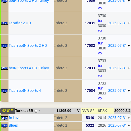
beIN Sports 2 HD Turkey
Irdeto 2
17030
2025-07-31
+
3830
vo
3730
tur
Taraftar 2 HD
Irdeto 2
17031
2025-07-31
+
3830
vo
3730
tur
Ticari beIN Sports 2 HD
Irdeto 2
17032
2025-07-31
+
3830
vo
3733
tur
beIN Sports 4 HD Turkey
Irdeto 2
17033
2025-07-31
+
3833
vo
3733
tur
Ticari beIN Sports 4
Irdeto 2
17034
2025-07-31
+
3833
vo
42.0°E
Turksat 5B
11305.00
V
DVB-S2
8PSK
30000
3/4
12
In Love
Irdeto 2
5310
2814
2025-07-31
+
Blues
Irdeto 2
5322
2826
2025-07-31
+