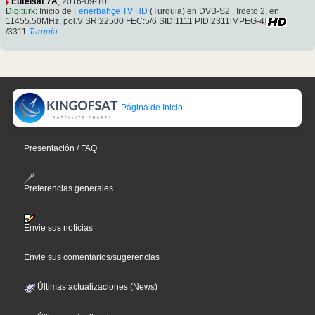
Eutelsat 7A
, 2016-09-10
Digitürk
: Inicio de
Fenerbahçe TV HD
(Turquia) en DVB-S2 , Irdeto 2, en
11455.50MHz, pol.V SR:22500 FEC:5/6 SID:1111 PID:2311[MPEG-4]
/3311
Turquia
.
Página de Inicio
Presentación / FAQ
Preferencias generales
Envie sus noticias
Envie sus comentarios/sugerencias
Últimas actualizaciones (News)