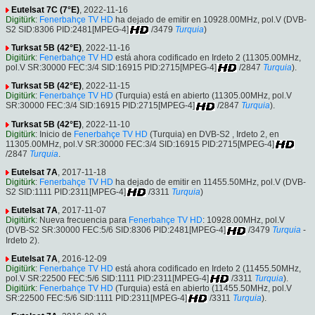
Eutelsat 7C (7°E)
, 2022-11-16
Digitürk
:
Fenerbahçe TV HD
ha dejado de emitir en 10928.00MHz, pol.V (DVB-
S2 SID:8306 PID:2481[MPEG-4]
/3479
Turquia
)
Turksat 5B (42°E)
, 2022-11-16
Digitürk
:
Fenerbahçe TV HD
está ahora codificado en Irdeto 2 (11305.00MHz,
pol.V SR:30000 FEC:3/4 SID:16915 PID:2715[MPEG-4]
/2847
Turquia
).
Turksat 5B (42°E)
, 2022-11-15
Digitürk
:
Fenerbahçe TV HD
(Turquia) está en abierto (11305.00MHz, pol.V
SR:30000 FEC:3/4 SID:16915 PID:2715[MPEG-4]
/2847
Turquia
).
Turksat 5B (42°E)
, 2022-11-10
Digitürk
: Inicio de
Fenerbahçe TV HD
(Turquia) en DVB-S2 , Irdeto 2, en
11305.00MHz, pol.V SR:30000 FEC:3/4 SID:16915 PID:2715[MPEG-4]
/2847
Turquia
.
Eutelsat 7A
, 2017-11-18
Digitürk
:
Fenerbahçe TV HD
ha dejado de emitir en 11455.50MHz, pol.V (DVB-
S2 SID:1111 PID:2311[MPEG-4]
/3311
Turquia
)
Eutelsat 7A
, 2017-11-07
Digitürk
: Nueva frecuencia para
Fenerbahçe TV HD
: 10928.00MHz, pol.V
(DVB-S2 SR:30000 FEC:5/6 SID:8306 PID:2481[MPEG-4]
/3479
Turquia
-
Irdeto 2).
Eutelsat 7A
, 2016-12-09
Digitürk
:
Fenerbahçe TV HD
está ahora codificado en Irdeto 2 (11455.50MHz,
pol.V SR:22500 FEC:5/6 SID:1111 PID:2311[MPEG-4]
/3311
Turquia
).
Digitürk
:
Fenerbahçe TV HD
(Turquia) está en abierto (11455.50MHz, pol.V
SR:22500 FEC:5/6 SID:1111 PID:2311[MPEG-4]
/3311
Turquia
).