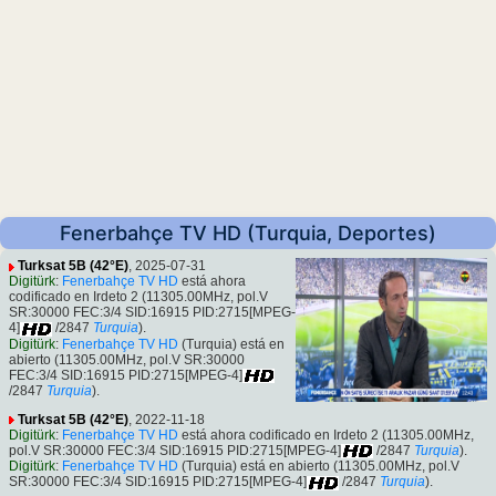
Fenerbahçe TV HD (Turquia, Deportes)
Turksat 5B (42°E)
, 2025-07-31
Digitürk
:
Fenerbahçe TV HD
está ahora
codificado en Irdeto 2 (11305.00MHz, pol.V
SR:30000 FEC:3/4 SID:16915 PID:2715[MPEG-
4]
/2847
Turquia
).
Digitürk
:
Fenerbahçe TV HD
(Turquia) está en
abierto (11305.00MHz, pol.V SR:30000
FEC:3/4 SID:16915 PID:2715[MPEG-4]
/2847
Turquia
).
Turksat 5B (42°E)
, 2022-11-18
Digitürk
:
Fenerbahçe TV HD
está ahora codificado en Irdeto 2 (11305.00MHz,
pol.V SR:30000 FEC:3/4 SID:16915 PID:2715[MPEG-4]
/2847
Turquia
).
Digitürk
:
Fenerbahçe TV HD
(Turquia) está en abierto (11305.00MHz, pol.V
SR:30000 FEC:3/4 SID:16915 PID:2715[MPEG-4]
/2847
Turquia
).