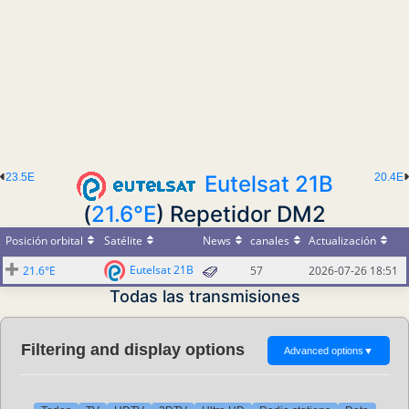
23.5E
Eutelsat 21B
20.4E
(
21.6°E
) Repetidor DM2
Posición orbital
Satélite
News
canales
Actualización
Eutelsat 21B
21.6°E
57
2026-07-26 18:51
Todas las transmisiones
Filtering and display options
Advanced options
▼