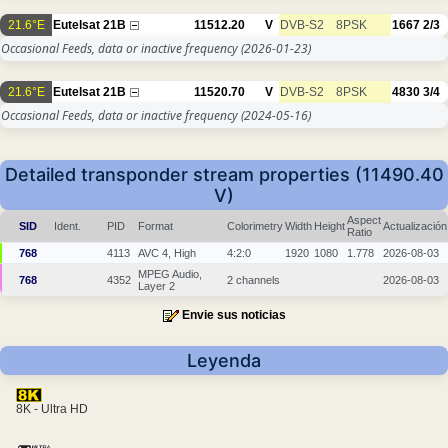
21.6°E
Eutelsat 21B
11512.20
V
DVB-S2
8PSK
1667
2/3
Occasional Feeds, data or inactive frequency
(2026-01-23)
21.6°E
Eutelsat 21B
11520.70
V
DVB-S2
8PSK
4830
3/4
Occasional Feeds, data or inactive frequency
(2024-05-16)
Detailed transponder stream properties (11490.40
V)
Aspect
SID
Ident.
PID
Format
Colorimetry
Width
Height
Actualización
Ratio
768
4113
AVC 4, High
4:2:0
1920
1080
1.778
2026-08-03
MPEG Audio,
768
4352
2 channels
2026-08-03
Layer 2
Envie sus noticias
Leyenda
8K - Ultra HD