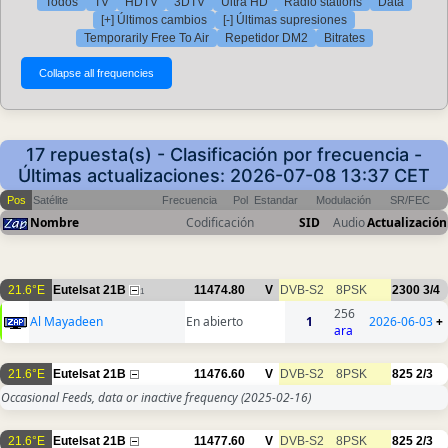
Todos
TV
HDTV
3DTV
Ultra HD
Radio stations
Data
[+] Últimos cambios
[-] Últimas supresiones
Temporarily Free To Air
Repetidor DM2
Bitrates
17 repuesta(s) - Clasificación por frecuencia -
Últimas actualizaciones: 2026-07-08 13:37 CET
Pos
Satélite
Frecuencia
Pol
Estandar
Modulación
SR/FEC
Nombre
Codificación
SID
Audio
Actualización
21.6°E
Eutelsat 21B
11474.80
V
DVB-S2
8PSK
2300
3/4
1
256
Al Mayadeen
En abierto
1
2026-06-03
+
ara
21.6°E
Eutelsat 21B
11476.60
V
DVB-S2
8PSK
825
2/3
Occasional Feeds, data or inactive frequency
(2025-02-16)
21.6°E
Eutelsat 21B
11477.60
V
DVB-S2
8PSK
825
2/3