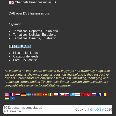
Channels broadcasting in 3D
DAB over DVB transmissions
Español
Temáticos: Deportes, En abierto
Temáticos: Noticias, En abierto
Temáticos: Cinema, En abierto
Lista de los feeds
Cazador de feeds
Foro FTA Satélite
All contents on this site are protected by copyright and owned by KingOfSat,
except contents shown in some screenshots that belong to their respective
owners. Screenshots are only proposed to help illustrating, identifying and
promoting corresponding TV channels. For all questions/remarks related to
copyright, please contact KingOfSat webmaster.
3043 personas conectadas
Copyright
KingOfSat
2026
actualmente