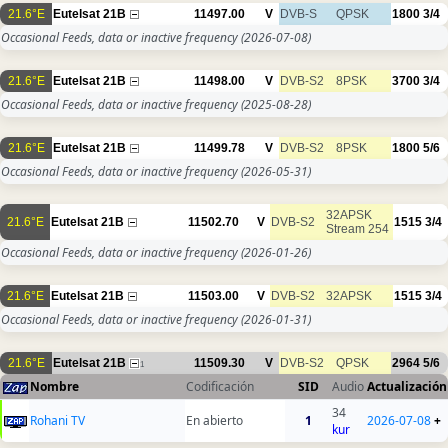
21.6°E
Eutelsat 21B
11497.00
V
DVB-S
QPSK
1800
3/4
Occasional Feeds, data or inactive frequency
(2026-07-08)
21.6°E
Eutelsat 21B
11498.00
V
DVB-S2
8PSK
3700
3/4
Occasional Feeds, data or inactive frequency
(2025-08-28)
21.6°E
Eutelsat 21B
11499.78
V
DVB-S2
8PSK
1800
5/6
Occasional Feeds, data or inactive frequency
(2026-05-31)
32APSK
21.6°E
Eutelsat 21B
11502.70
V
DVB-S2
1515
3/4
Stream 254
Occasional Feeds, data or inactive frequency
(2026-01-26)
21.6°E
Eutelsat 21B
11503.00
V
DVB-S2
32APSK
1515
3/4
Occasional Feeds, data or inactive frequency
(2026-01-31)
21.6°E
Eutelsat 21B
11509.30
V
DVB-S2
QPSK
2964
5/6
1
Nombre
Codificación
SID
Audio
Actualización
34
Rohani TV
En abierto
1
2026-07-08
+
kur