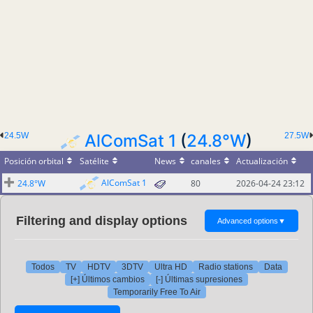
24.5W
AlComSat 1
(
24.8°W
)
27.5W
Posición orbital
Satélite
News
canales
Actualización
AlComSat 1
24.8°W
80
2026-04-24 23:12
Filtering and display options
Advanced options
▼
Todos
TV
HDTV
3DTV
Ultra HD
Radio stations
Data
[+] Últimos cambios
[-] Últimas supresiones
Temporarily Free To Air