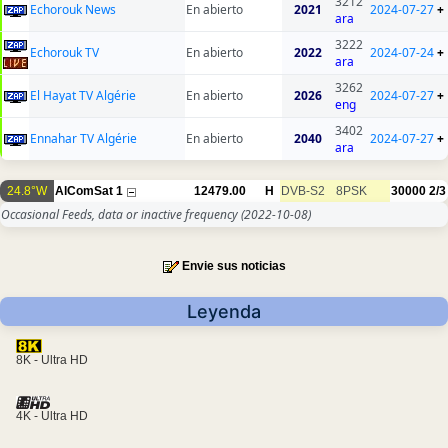
3212
Echorouk News
En abierto
2021
2024-07-27
+
ara
3222
Echorouk TV
En abierto
2022
2024-07-24
+
ara
3262
El Hayat TV Algérie
En abierto
2026
2024-07-27
+
eng
3402
Ennahar TV Algérie
En abierto
2040
2024-07-27
+
ara
24.8°W
AlComSat 1
12479.00
H
DVB-S2
8PSK
30000
2/3
Occasional Feeds, data or inactive frequency
(2022-10-08)
Envie sus noticias
Leyenda
8K - Ultra HD
4K - Ultra HD