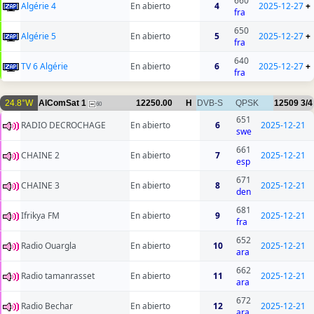
660
Algérie 4
En abierto
4
2025-12-27
+
fra
650
Algérie 5
En abierto
5
2025-12-27
+
fra
640
TV 6 Algérie
En abierto
6
2025-12-27
+
fra
24.8°W
AlComSat 1
12250.00
H
DVB-S
QPSK
12509
3/4
60
651
RADIO DECROCHAGE
En abierto
6
2025-12-21
swe
661
CHAINE 2
En abierto
7
2025-12-21
esp
671
CHAINE 3
En abierto
8
2025-12-21
den
681
Ifrikya FM
En abierto
9
2025-12-21
fra
652
Radio Ouargla
En abierto
10
2025-12-21
ara
662
Radio tamanrasset
En abierto
11
2025-12-21
ara
672
Radio Bechar
En abierto
12
2025-12-21
ara