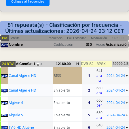
81 repuesta(s) - Clasificación por frecuencia -
Últimas actualizaciones: 2026-04-24 23:12 CET
Pos
Satélite
Frecuencia
Pol
Estandar
Modulación
SR/FEC
Nombre
Codificación
SID
Audio
Actualización
24.8°W
AlComSat 1
12160.00
H
DVB-S2
8PSK
30000
2/3
10
641
Canal Algérie HD
BISS
1
ara
2024-04-24
+
fra
680
Canal Algérie HD
En abierto
2
2024-04-24
+
ara
660
Algérie 4
En abierto
4
2024-04-24
+
ber
650
Algérie 5
En abierto
5
2024-04-24
+
ara
640
TV 6 HD Algérie
En abierto
6
2024-04-24
+