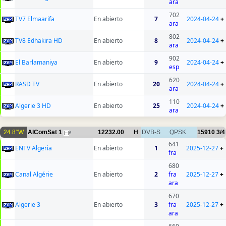
ara
702
TV7 Elmaarifa
En abierto
7
2024-04-24
+
ara
802
TV8 Edhakira HD
En abierto
8
2024-04-24
+
ara
902
El Barlamaniya
En abierto
9
2024-04-24
+
esp
620
RASD TV
En abierto
20
2024-04-24
+
ara
110
Algerie 3 HD
En abierto
25
2024-04-24
+
ara
24.8°W
AlComSat 1
12232.00
H
DVB-S
QPSK
15910
3/4
6
641
ENTV Algeria
En abierto
1
2025-12-27
+
fra
680
Canal Algérie
En abierto
2
fra
2025-12-27
+
ara
670
Algerie 3
En abierto
3
fra
2025-12-27
+
ara