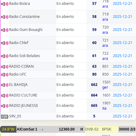
718
Radio Biskra
En abierto
57
2025-12-21
ara
719
Radio Constantine
En abierto
58
2025-12-21
ara
720
Radio Oum Bouaghi
En abierto
59
2025-12-21
ara
721
Radio Chlef
En abierto
60
2025-12-21
ara
722
Radio Sidi Belabes
En abierto
61
2025-12-21
ara
RADIO CORAN
En abierto
63
801
2025-12-21
Radio UFC
En abierto
80
850
2025-12-21
1501
EL BAHDJA
En abierto
662
2025-12-21
ger
RADIO CULTURE
En abierto
664
1601
2025-12-21
1901
RADIO JEUNESSE
En abierto
665
2025-12-21
ita
SRV_05
En abierto
5
2025-12-21
24.8°W
AlComSat 1
12360.00
H
DVB-S2
8PSK
30000
2/3
4