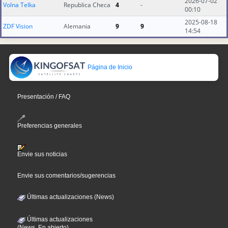
2026-07-02
Volna Telka
Republica Checa
4
-
00:10
2025-08-18
ZDF Vision
Alemania
9
9
14:54
Página de Inicio
Presentación / FAQ
Preferencias generales
Envie sus noticias
Envie sus comentarios/sugerencias
Últimas actualizaciones (News)
Últimas actualizaciones
(News, En abierto)