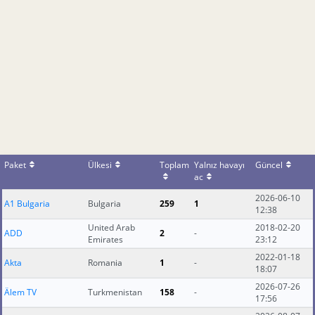
Paket
Ülkesi
Toplam
Yalnız havayı
Güncel
ac
2026-06-10
A1 Bulgaria
Bulgaria
259
1
12:38
United Arab
2018-02-20
ADD
2
-
Emirates
23:12
2022-01-18
Akta
Romania
1
-
18:07
2026-07-26
Älem TV
Turkmenistan
158
-
17:56