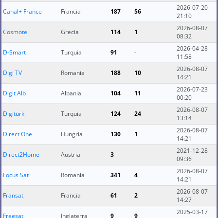
2026-07-20
Canal+ France
Francia
187
56
21:10
2026-08-07
Cosmote
Grecia
114
1
08:32
2026-04-28
D-Smart
Turquia
91
-
11:58
2026-08-07
Digi TV
Romania
188
10
14:21
2026-07-23
Digit Alb
Albania
104
11
00:20
2026-08-07
Digitürk
Turquia
124
24
13:14
2026-08-07
Direct One
Hungría
130
1
14:21
2021-12-28
Direct2Home
Austria
3
-
09:36
2026-08-07
Focus Sat
Romania
341
4
14:21
2026-08-07
Fransat
Francia
61
2
14:27
2025-03-17
Freesat
Inglaterra
9
9