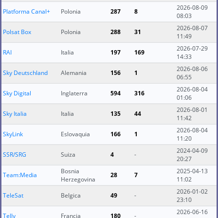
2026-08-09
Platforma Canal+
Polonia
287
8
08:03
2026-08-07
Polsat Box
Polonia
288
31
11:49
2026-07-29
RAI
Italia
197
169
14:33
2026-08-06
Sky Deutschland
Alemania
156
1
06:55
2026-08-04
Sky Digital
Inglaterra
594
316
01:06
2026-08-01
Sky Italia
Italia
135
44
11:42
2026-08-04
SkyLink
Eslovaquia
166
1
11:20
2024-04-09
SSR/SRG
Suiza
4
-
20:27
Bosnia
2025-04-13
Team:Media
28
7
Herzegovina
11:02
2026-01-02
TeleSat
Belgica
49
-
23:10
2026-06-16
Telly
Francia
180
-