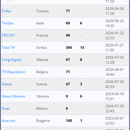
11:50
2026-04-28
Tivibu
Turquia
71
-
11:58
2026-06-22
TivùSat
Italia
69
6
14:35
2026-01-22
TNTSAT
Francia
49
-
22:23
2026-07-21
Total TV
Serbia
366
14
11:30
2026-07-02
Tring Digital
Albania
67
8
12:38
2026-08-01
TV Vlaanderen
Belgica
71
-
18:40
2026-07-29
Viasat
Suecia
47
3
02:53
2024-09-16
Viasat Ukraine
Ukrania
8
6
15:31
2026-07-29
Visat
México
6
-
22:45
2025-03-07
Vivacom
Bulgaria
149
1
23:52