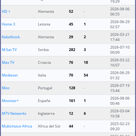
19:29
2026-08-06
HD +
Alemania
52
-
06:55
2026-06-29
Home 3
Letonia
45
1
02:57
2026-03-21
Kabelkiosk
Alemania
29
2
17:44
2026-07-10
M:Sat TV
Serbia
282
3
00:09
2026-03-22
Max TV
Croacia
76
18
16:07
2026-06-29
Mediaset
Italia
70
54
01:32
2026-07-19
Meo
Portugal
128
-
15:44
2026-08-06
Movistar+
España
161
1
00:46
2026-03-04
MTV Networks
Inglaterra
12
6
10:58
2025-02-23
Multichoice Africa
Africa del Súr
44
-
09:20