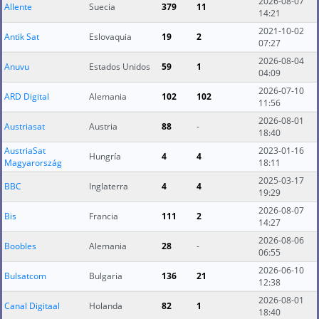
2026-08-07
Allente
Suecia
379
11
14:21
2021-10-02
Antik Sat
Eslovaquia
19
2
07:27
2026-08-04
Anuvu
Estados Unidos
59
1
04:09
2026-07-10
ARD Digital
Alemania
102
102
11:56
2026-08-01
Austriasat
Austria
88
-
18:40
AustriaSat
2023-01-16
Hungría
4
4
Magyarország
18:11
2025-03-17
BBC
Inglaterra
4
4
19:29
2026-08-07
Bis
Francia
111
2
14:27
2026-08-06
Boobles
Alemania
28
-
06:55
2026-06-10
Bulsatcom
Bulgaria
136
21
12:38
2026-08-01
Canal Digitaal
Holanda
82
1
18:40