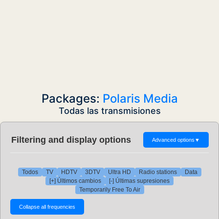
Packages:
Polaris Media
Todas las transmisiones
Filtering and display options
Advanced options
▼
Todos
TV
HDTV
3DTV
Ultra HD
Radio stations
Data
[+] Últimos cambios
[-] Últimas supresiones
Temporarily Free To Air