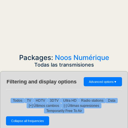
Packages:
Noos Numérique
Todas las transmisiones
Filtering and display options
Advanced options
▼
Todos
TV
HDTV
3DTV
Ultra HD
Radio stations
Data
[+] Últimos cambios
[-] Últimas supresiones
Temporarily Free To Air