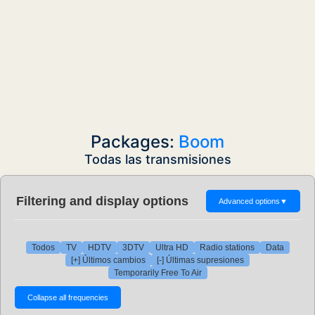
Packages:
Boom
Todas las transmisiones
Filtering and display options
Advanced options
▼
Todos
TV
HDTV
3DTV
Ultra HD
Radio stations
Data
[+] Últimos cambios
[-] Últimas supresiones
Temporarily Free To Air