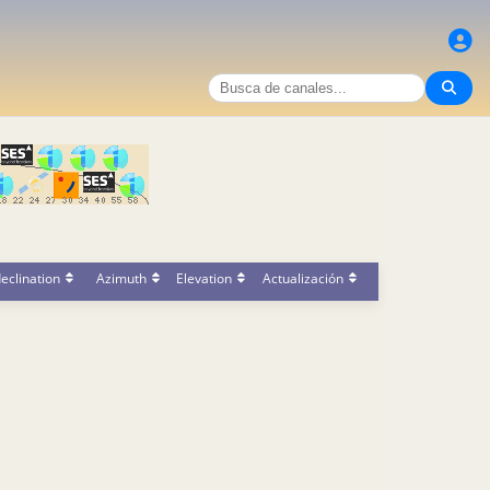
eclination
Azimuth
Elevation
Actualización