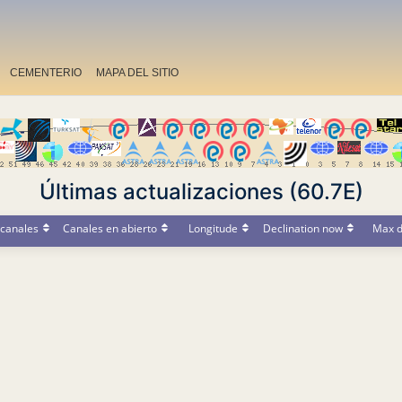
CEMENTERIO
MAPA DEL SITIO
Últimas actualizaciones (60.7E)
canales
Canales en abierto
Longitude
Declination now
Max d