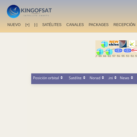
NUEVO
[+]
[-]
SATÉLITES
CANALES
PACKAGES
RECEPCIÓN
Posición orbital
Satélite
Norad
.ini
News