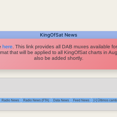
KingOfSat News
e
here
. This link provides all DAB muxes available for
at that will be applied to all KingOfSat charts in A
also be added shortly.
Radio News
Radio News (FTA)
Data News
Feed News
[+] Últimos camb