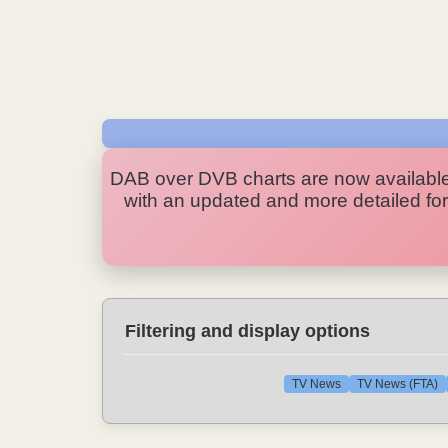
DAB over DVB charts are now availabl
with an updated and more detailed form
Filtering and display options
TV News
TV News (FTA)