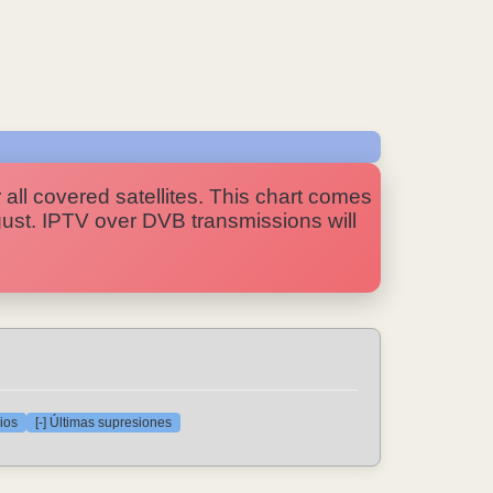
 all covered satellites. This chart comes
ugust. IPTV over DVB transmissions will
ios
[-] Últimas supresiones