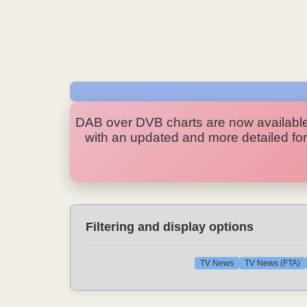
DAB over DVB charts are now availabl
with an updated and more detailed form
Filtering and display options
TV News
TV News (FTA)