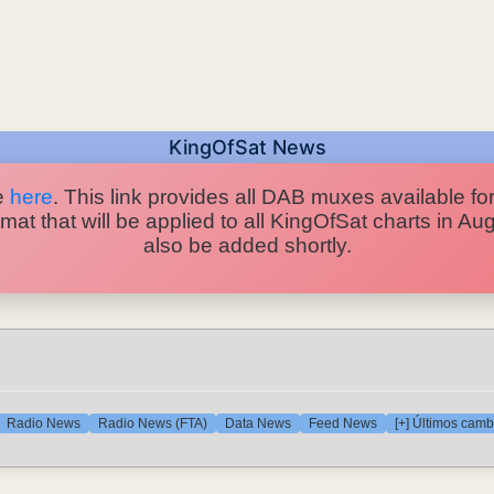
KingOfSat News
e
here
. This link provides all DAB muxes available for
at that will be applied to all KingOfSat charts in A
also be added shortly.
Radio News
Radio News (FTA)
Data News
Feed News
[+] Últimos camb