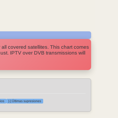
 all covered satellites. This chart comes
ugust. IPTV over DVB transmissions will
ios
[-] Últimas supresiones