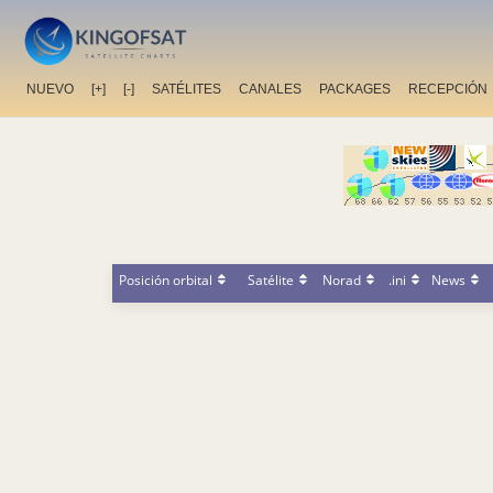
NUEVO
[+]
[-]
SATÉLITES
CANALES
PACKAGES
RECEPCIÓN
Posición orbital
Satélite
Norad
.ini
News