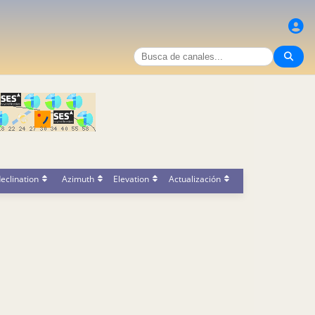
eclination
Azimuth
Elevation
Actualización