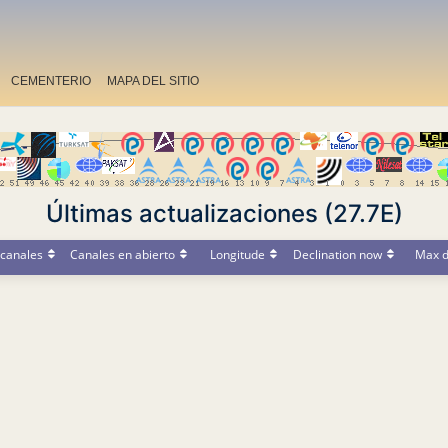
CEMENTERIO
MAPA DEL SITIO
Últimas actualizaciones (27.7E)
canales
Canales en abierto
Longitude
Declination now
Max d