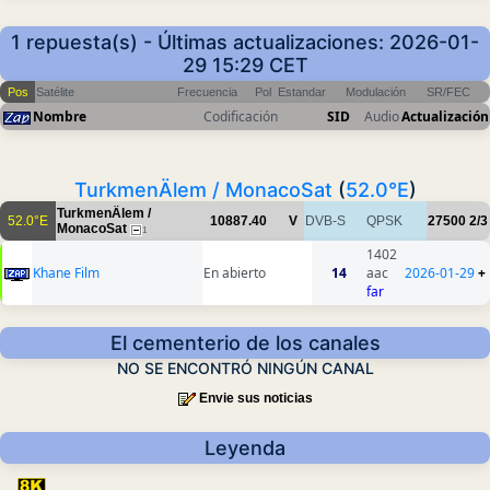
1 repuesta(s) - Últimas actualizaciones: 2026-01-
29 15:29 CET
Pos
Satélite
Frecuencia
Pol
Estandar
Modulación
SR/FEC
Nombre
Codificación
SID
Audio
Actualización
TurkmenÄlem / MonacoSat
(
52.0°E
)
TurkmenÄlem /
52.0°E
10887.40
V
DVB-S
QPSK
27500
2/3
MonacoSat
1
1402
Khane Film
En abierto
14
aac
2026-01-29
+
far
El cementerio de los canales
NO SE ENCONTRÓ NINGÚN CANAL
Envie sus noticias
Leyenda