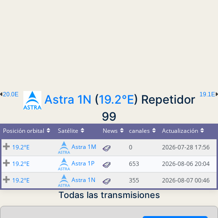
20.0E
19.1E
Astra 1N
(
19.2°E
) Repetidor
99
Posición orbital
Satélite
News
canales
Actualización
Astra 1M
19.2°E
0
2026-07-28 17:56
Astra 1P
19.2°E
653
2026-08-06 20:04
Astra 1N
19.2°E
355
2026-08-07 00:46
Todas las transmisiones