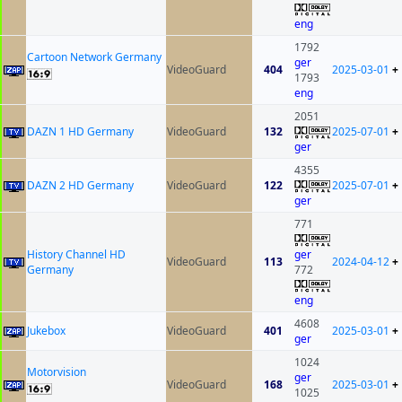
eng
1792
Cartoon Network Germany
ger
VideoGuard
404
2025-03-01
+
1793
eng
2051
DAZN 1 HD Germany
VideoGuard
132
2025-07-01
+
ger
4355
DAZN 2 HD Germany
VideoGuard
122
2025-07-01
+
ger
771
History Channel HD
ger
VideoGuard
113
2024-04-12
+
Germany
772
eng
4608
Jukebox
VideoGuard
401
2025-03-01
+
ger
1024
Motorvision
ger
VideoGuard
168
2025-03-01
+
1025