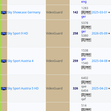
eng
1283
Sky Showcase Germany
VideoGuard
142
2025-03-01
+
ger
5378
ger
Sky Sport 9 HD
VideoGuard
258
2026-05-09
+
5380
1538
ger
Sky Sport Austria 4
VideoGuard
259
2025-04-08
+
1540
6402
qae
Sky Sport Austria 5 HD
VideoGuard
326
2025-04-23
+
6404
qaf
514