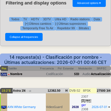
Filtering and display options
Advanced options
▼
Todos
TV
HDTV
3DTV
Ultra HD
Radio stations
Data
[+] Últimos cambios
[-] Últimas supresiones
Temporarily Free To Air
Repetidor 99
Bitrates
14 repuesta(s) - Clasificación por nombre -
Últimas actualizaciones: 2026-07-01 00:46 CET
Pos
Satélite
Frecuencia
Pol
Estandar
Modulación
SR/FEC
Nombre
Codificación
SID
Audio
Actualización
19.2°E
Astra 1N
12382.50
H
DVB-S2
8PSK
27500
3/4
14
2307
ger
AXN White Germany
VideoGuard
2028
2026-07-01
+
2308