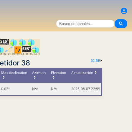
51.5E
etidor 38
Max declination
Azimuth
Elevation
Actualización
0.02°
N/A
N/A
2026-08-07 22:59