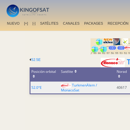
NUEVO
[+]
[-]
SATÉLITES
CANALES
PACKAGES
RECEPCIÓN
52.5E
Posición orbital
Satélite
Norad
TurkmenÄlem /
52.0°E
40617
MonacoSat