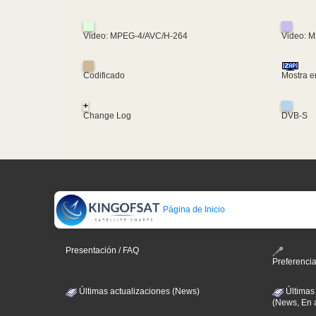
Video: MPEG-4/AVC/H-264
Video: 
Codificado
Mostra e
+
Change Log
DVB-S
Página de Inicio
Presentación / FAQ
Preferenci
Últimas actualizaciones (News)
Últimas
(News, En 