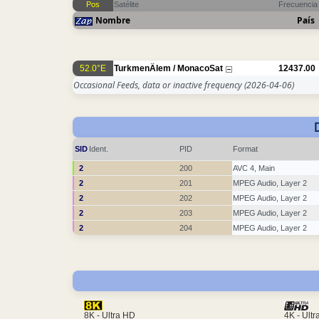
Pos
Satélite
Frecuencia
Nombre
País
52.0°E
TurkmenÄlem / MonacoSat
12437.00
Occasional Feeds, data or inactive frequency
(2026-04-06)
SID
Ident.
PID
Format
2
200
AVC 4, Main
2
201
MPEG Audio, Layer 2
2
202
MPEG Audio, Layer 2
2
203
MPEG Audio, Layer 2
2
204
MPEG Audio, Layer 2
4K - Ult
8K - Ultra HD