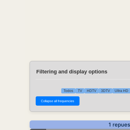
Filtering and display options
Todos
TV
HDTV
3DTV
Ultra HD
1 repues