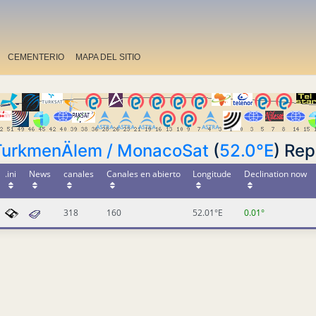
CEMENTERIO
MAPA DEL SITIO
TurkmenÄlem / MonacoSat
(
52.0°E
) Rep
.ini
News
canales
Canales en abierto
Longitude
Declination now
318
160
52.01°E
0.01°