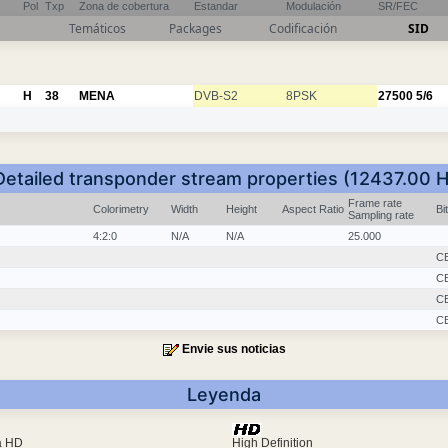
Pol
Txp
Zona de cobertura
Estandar
Modulación
SR/FEC
Temáticos
Packages
Codificación
SID
H
38
MENA
DVB-S2
8PSK
27500
5/6
Detailed transponder stream properties (12437.00 H
Frame rate
Colorimetry
Width
Height
Aspect Ratio
Bi
Sampling rate
4:2:0
N/A
N/A
25.000
C
C
C
C
Envie sus noticias
Leyenda
ra HD
High Definition