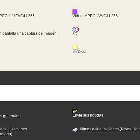
MPEG-H/HEVC/H-265
Video: MPEG-I/VVC/H-266
n pantalla una captura de imagén
3D
DVB-S2
Envie sus noticias
as generales
 actualizaciones
Últimas actualizaciones (News, Hotb
abierto)