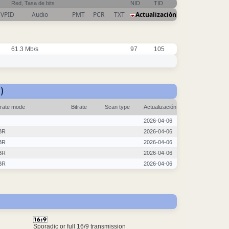
Red, Tasa de bits
NID
TID
VPID
Audio
PMT
PCR
TXT
Actualización
61.3 Mb/s
97
105
)
trate mode
Bitrate
Scan type
Actualización
2026-04-06
BR
2026-04-06
BR
2026-04-06
BR
2026-04-06
BR
2026-04-06
Sporadic or full 16/9 transmission