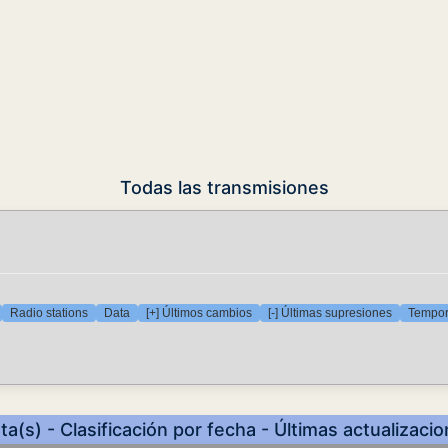
Todas las transmisiones
Radio stations
Data
[+] Últimos cambios
[-] Últimas supresiones
Tempora
ta(s) - Clasificación por fecha - Últimas actualizaci