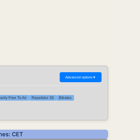
Advanced options
▼
rily Free To Air
Repetidor 38
Bitrates
ones: CET