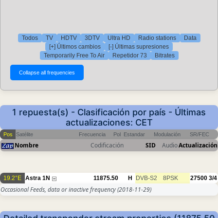
Todos
TV
HDTV
3DTV
Ultra HD
Radio stations
Data
[+] Últimos cambios
[-] Últimas supresiones
Temporarily Free To Air
Repetidor 73
Bitrates
1 repuesta(s) - Clasificación por país - Últimas
actualizaciones: CET
Pos
Satélite
Frecuencia
Pol
Estandar
Modulación
SR/FEC
Nombre
Codificación
SID
Audio
Actualización
19.2°E
Astra 1N
11875.50
H
DVB-S2
8PSK
27500
3/4
Occasional Feeds, data or inactive frequency
(2018-11-29)