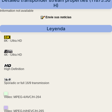
Detailed transponder stream properties (11875.50
H)
Information not available
Envie sus noticias
Leyenda
8K - Ultra HD
4K - Ultra HD
High Definition
Sporadic or full 16/9 transmission
Video: MPEG-4/AVC/H-264
Video: MPEG-H/HEVC/H-265