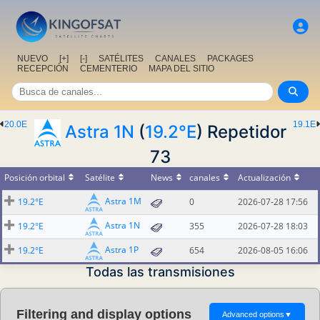
NUEVO
[+]
[-]
SATÉLITES
CANALES
PACKAGES
RECEPCIÓN
CEMENTERIO
MAPA DEL SITIO
20.0E
19.1E
Astra 1N
(
19.2°E
) Repetidor
73
Posición orbital
Satélite
News
canales
Actualización
Astra 1M
19.2°E
0
2026-07-28 17:56
Astra 1N
19.2°E
355
2026-07-28 18:03
Astra 1P
19.2°E
654
2026-08-05 16:06
Todas las transmisiones
Filtering and display options
Advanced options
▼