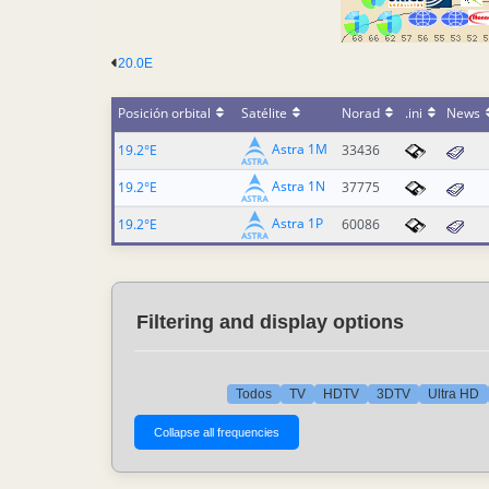
20.0E
Posición orbital
Satélite
Norad
.ini
News
Astra 1M
19.2°E
33436
Astra 1N
19.2°E
37775
Astra 1P
19.2°E
60086
Filtering and display options
Todos
TV
HDTV
3DTV
Ultra HD