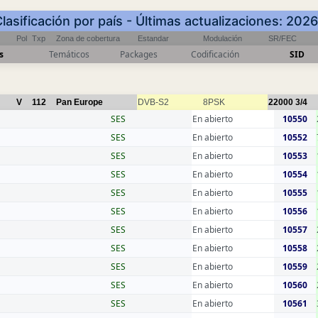
Clasificación por país - Últimas actualizaciones: 20
Pol
Txp
Zona de cobertura
Estandar
Modulación
SR/FEC
s
Temáticos
Packages
Codificación
SID
V
112
Pan Europe
DVB-S2
8PSK
22000
3/4
SES
En abierto
10550
SES
En abierto
10552
SES
En abierto
10553
SES
En abierto
10554
SES
En abierto
10555
SES
En abierto
10556
SES
En abierto
10557
SES
En abierto
10558
SES
En abierto
10559
SES
En abierto
10560
SES
En abierto
10561