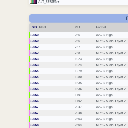
ALT_SERIEN+
SID
Ident.
PID
Format
10550
255
AVC 3, High
10550
256
MPEG Audio, Layer 2
10552
767
AVC 3, High
10552
768
MPEG Audio, Layer 2
10553
1023
AVC 3, High
10553
1024
MPEG Audio, Layer 2
10554
1279
AVC 3, High
10554
1280
MPEG Audio, Layer 2
10555
1535
AVC 3, High
10555
1536
MPEG Audio, Layer 2
10556
1791
AVC 3, High
10556
1792
MPEG Audio, Layer 2
10557
2047
AVC 3, High
10557
2048
MPEG Audio, Layer 2
10558
2303
AVC 3, High
10558
2304
MPEG Audio, Layer 2