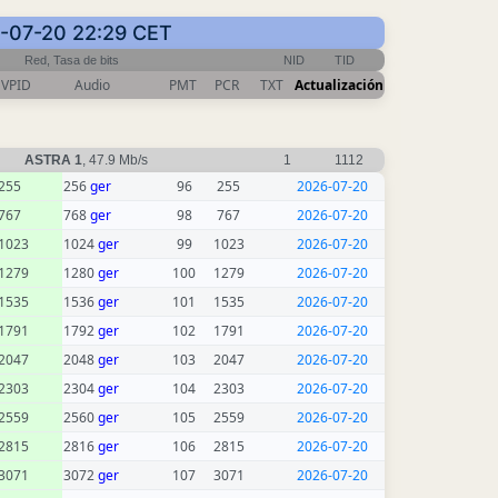
26-07-20 22:29 CET
Red, Tasa de bits
NID
TID
VPID
Audio
PMT
PCR
TXT
Actualización
ASTRA 1
, 47.9 Mb/s
1
1112
255
256
ger
96
255
2026-07-20
767
768
ger
98
767
2026-07-20
1023
1024
ger
99
1023
2026-07-20
1279
1280
ger
100
1279
2026-07-20
1535
1536
ger
101
1535
2026-07-20
1791
1792
ger
102
1791
2026-07-20
2047
2048
ger
103
2047
2026-07-20
2303
2304
ger
104
2303
2026-07-20
2559
2560
ger
105
2559
2026-07-20
2815
2816
ger
106
2815
2026-07-20
3071
3072
ger
107
3071
2026-07-20