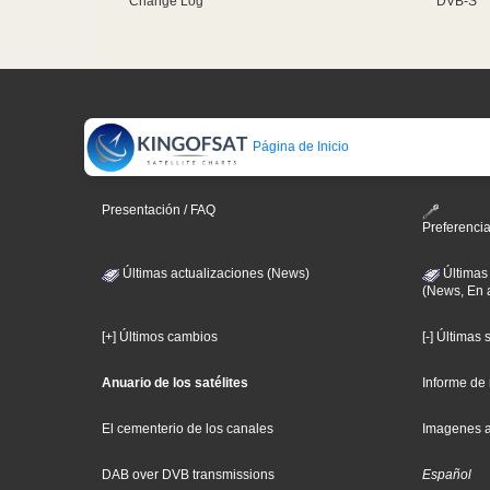
Change Log
DVB-S
Página de Inicio
Presentación / FAQ
Preferenci
Últimas actualizaciones (News)
Últimas
(News, En 
[+] Últimos cambios
[-] Últimas
Anuario de los satélites
Informe de
El cementerio de los canales
Imagenes 
DAB over DVB transmissions
Español