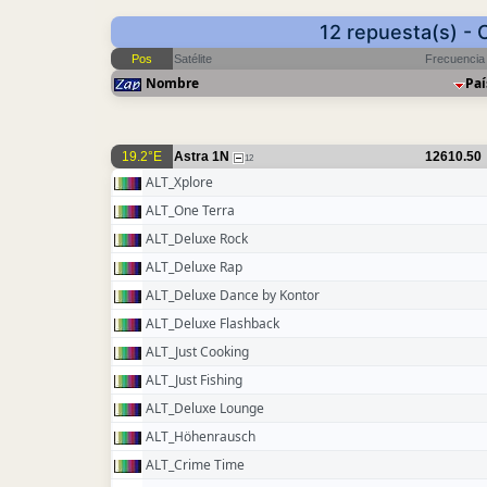
12 repuesta(s) - 
Pos
Satélite
Frecuencia
Nombre
Paí
19.2°E
Astra 1N
12610.50
12
ALT_Xplore
ALT_One Terra
ALT_Deluxe Rock
ALT_Deluxe Rap
ALT_Deluxe Dance by Kontor
ALT_Deluxe Flashback
ALT_Just Cooking
ALT_Just Fishing
ALT_Deluxe Lounge
ALT_Höhenrausch
ALT_Crime Time