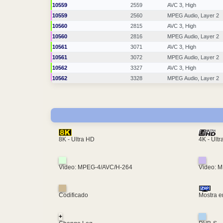
10559
2559
AVC 3, High
10559
2560
MPEG Audio, Layer 2
10560
2815
AVC 3, High
10560
2816
MPEG Audio, Layer 2
10561
3071
AVC 3, High
10561
3072
MPEG Audio, Layer 2
10562
3327
AVC 3, High
10562
3328
MPEG Audio, Layer 2
4K - Ult
8K - Ultra HD
Video: MPEG-4/AVC/H-264
Video: 
Codificado
Mostra e
+