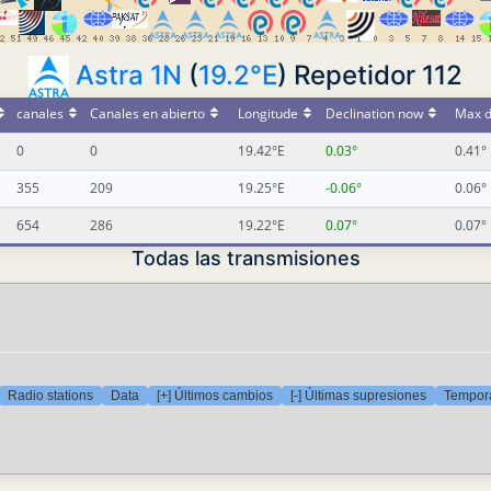
Astra 1N
(
19.2°E
) Repetidor 112
canales
Canales en abierto
Longitude
Declination now
Max d
0
0
19.42°E
0.03°
0.41°
355
209
19.25°E
-0.06°
0.06°
654
286
19.22°E
0.07°
0.07°
Todas las transmisiones
Radio stations
Data
[+] Últimos cambios
[-] Últimas supresiones
Tempora