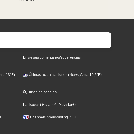
DVB-S2X
Envie sus comentarios/sugerencias
ird 13°E)
Últimas actualizaciones (News, Astra 19,2°E)
Busca de canales
Packages
(
Español
- Movistar+
)
s
Channels broadcasting in 3D