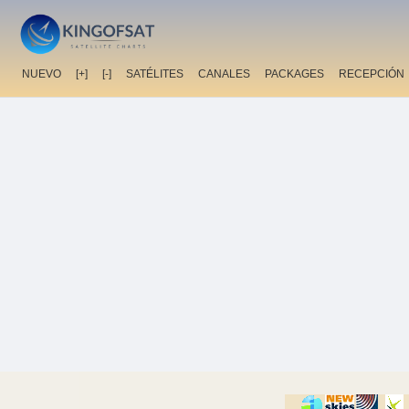
NUEVO
[+]
[-]
SATÉLITES
CANALES
PACKAGES
RECEPCIÓN