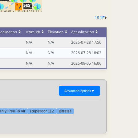
19.1E
eclination
Azimuth
Elevation
Actualización
N/A
N/A
2026-07-28 17:56
N/A
N/A
2026-07-28 18:03
N/A
N/A
2026-08-05 16:06
Advanced options
▼
rily Free To Air
Repetidor 112
Bitrates