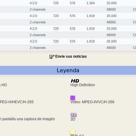
4:2:0
720
576
1.364
25.000
2 channels
48000
C
4:2:0
720
576
1.818
25.000
2 channels
48000
C
4:2:0
720
576
1.818
25.000
2 channels
48000
C
4:2:0
720
576
1.818
25.000
2 channels
48000
C
Envie sus noticias
Leyenda
ra HD
High Definition
MPEG-H/HEVC/H-265
Video: MPEG-I/VVC/H-266
n pantalla una captura de imagén
3D