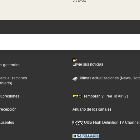
DVB-S2
Envie sus noticias
as generales
 actualizaciones
Últimas actualizaciones (News, Hotb
abierto)
 supresiones
Temporarily Free To Air (7)
 recepción
Anuario de los canales
ausentes
Ultra High Definition TV Channel