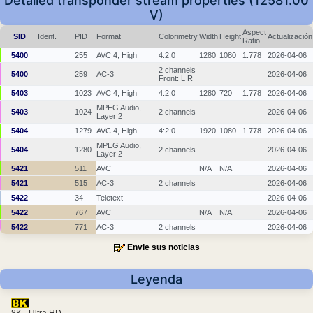
Detailed transponder stream properties (12581.00
V)
Aspect
SID
Ident.
PID
Format
Colorimetry
Width
Height
Actualización
Ratio
5400
255
AVC 4, High
4:2:0
1280
1080
1.778
2026-04-06
2 channels
5400
259
AC-3
2026-04-06
Front: L R
5403
1023
AVC 4, High
4:2:0
1280
720
1.778
2026-04-06
MPEG Audio,
5403
1024
2 channels
2026-04-06
Layer 2
5404
1279
AVC 4, High
4:2:0
1920
1080
1.778
2026-04-06
MPEG Audio,
5404
1280
2 channels
2026-04-06
Layer 2
5421
511
AVC
N/A
N/A
2026-04-06
5421
515
AC-3
2 channels
2026-04-06
5422
34
Teletext
2026-04-06
5422
767
AVC
N/A
N/A
2026-04-06
5422
771
AC-3
2 channels
2026-04-06
Envie sus noticias
Leyenda