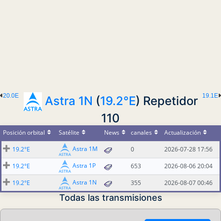
20.0E
19.1E
Astra 1N
(
19.2°E
) Repetidor
110
Posición orbital
Satélite
News
canales
Actualización
Astra 1M
19.2°E
0
2026-07-28 17:56
Astra 1P
19.2°E
653
2026-08-06 20:04
Astra 1N
19.2°E
355
2026-08-07 00:46
Todas las transmisiones