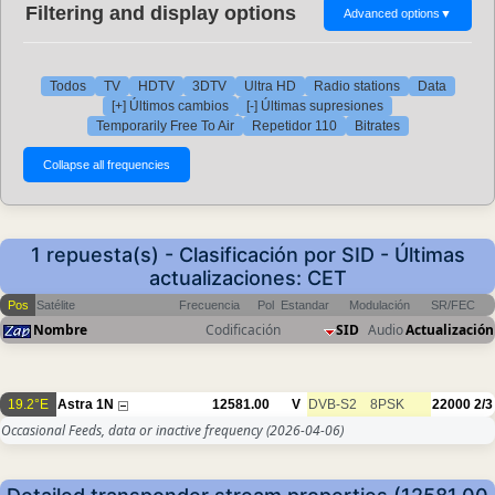
Filtering and display options
Advanced options
▼
Todos
TV
HDTV
3DTV
Ultra HD
Radio stations
Data
[+] Últimos cambios
[-] Últimas supresiones
Temporarily Free To Air
Repetidor 110
Bitrates
1 repuesta(s) - Clasificación por SID - Últimas
actualizaciones: CET
Pos
Satélite
Frecuencia
Pol
Estandar
Modulación
SR/FEC
Nombre
Codificación
SID
Audio
Actualización
19.2°E
Astra 1N
12581.00
V
DVB-S2
8PSK
22000
2/3
Occasional Feeds, data or inactive frequency
(2026-04-06)