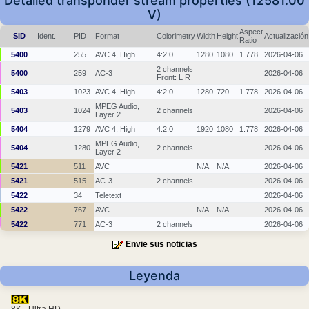
Detailed transponder stream properties (12581.00
V)
Aspect
SID
Ident.
PID
Format
Colorimetry
Width
Height
Actualización
Ratio
5400
255
AVC 4, High
4:2:0
1280
1080
1.778
2026-04-06
2 channels
5400
259
AC-3
2026-04-06
Front: L R
5403
1023
AVC 4, High
4:2:0
1280
720
1.778
2026-04-06
MPEG Audio,
5403
1024
2 channels
2026-04-06
Layer 2
5404
1279
AVC 4, High
4:2:0
1920
1080
1.778
2026-04-06
MPEG Audio,
5404
1280
2 channels
2026-04-06
Layer 2
5421
511
AVC
N/A
N/A
2026-04-06
5421
515
AC-3
2 channels
2026-04-06
5422
34
Teletext
2026-04-06
5422
767
AVC
N/A
N/A
2026-04-06
5422
771
AC-3
2 channels
2026-04-06
Envie sus noticias
Leyenda