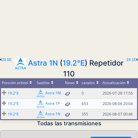
20.0E
19.1E
Astra 1N
(
19.2°E
) Repetidor
110
Posición orbital
Satélite
News
canales
Actualización
Astra 1M
19.2°E
0
2026-07-28 17:56
Astra 1P
19.2°E
653
2026-08-06 20:04
Astra 1N
19.2°E
355
2026-08-07 00:46
Todas las transmisiones