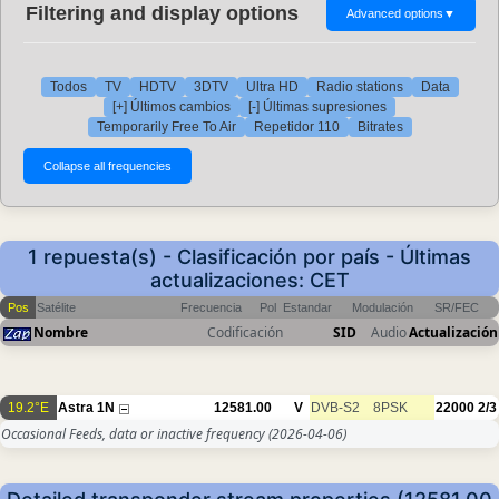
Filtering and display options
Advanced options
▼
Todos
TV
HDTV
3DTV
Ultra HD
Radio stations
Data
[+] Últimos cambios
[-] Últimas supresiones
Temporarily Free To Air
Repetidor 110
Bitrates
1 repuesta(s) - Clasificación por país - Últimas
actualizaciones: CET
Pos
Satélite
Frecuencia
Pol
Estandar
Modulación
SR/FEC
Nombre
Codificación
SID
Audio
Actualización
19.2°E
Astra 1N
12581.00
V
DVB-S2
8PSK
22000
2/3
Occasional Feeds, data or inactive frequency
(2026-04-06)