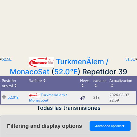
52.5E
51.5E
TurkmenÄlem /
MonacoSat
(
52.0°E
) Repetidor 39
Posición
Satélite
News
canales
Actualización
orbital
TurkmenÄlem /
2026-08-07
52.0°E
318
MonacoSat
22:59
Todas las transmisiones
Filtering and display options
Advanced options
▼