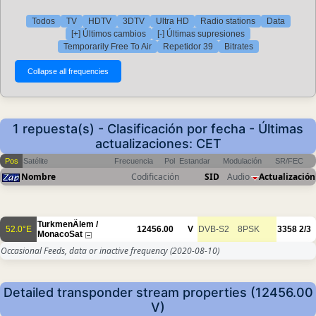
Todos
TV
HDTV
3DTV
Ultra HD
Radio stations
Data
[+] Últimos cambios
[-] Últimas supresiones
Temporarily Free To Air
Repetidor 39
Bitrates
1 repuesta(s) - Clasificación por fecha - Últimas
actualizaciones: CET
Pos
Satélite
Frecuencia
Pol
Estandar
Modulación
SR/FEC
Nombre
Codificación
SID
Audio
Actualización
TurkmenÄlem /
52.0°E
12456.00
V
DVB-S2
8PSK
3358
2/3
MonacoSat
Occasional Feeds, data or inactive frequency
(2020-08-10)
Detailed transponder stream properties (12456.00
V)