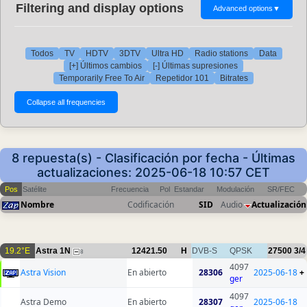
Filtering and display options
Advanced options
▼
Todos
TV
HDTV
3DTV
Ultra HD
Radio stations
Data
[+] Últimos cambios
[-] Últimas supresiones
Temporarily Free To Air
Repetidor 101
Bitrates
8 repuesta(s) - Clasificación por fecha - Últimas
actualizaciones: 2025-06-18 10:57 CET
Pos
Satélite
Frecuencia
Pol
Estandar
Modulación
SR/FEC
Nombre
Codificación
SID
Audio
Actualización
19.2°E
Astra 1N
12421.50
H
DVB-S
QPSK
27500
3/4
8
4097
Astra Vision
En abierto
28306
2025-06-18
+
ger
4097
Astra Demo
En abierto
28307
2025-06-18