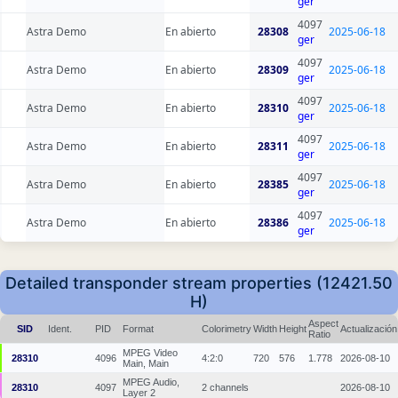
ger
4097
Astra Demo
En abierto
28308
2025-06-18
ger
4097
Astra Demo
En abierto
28309
2025-06-18
ger
4097
Astra Demo
En abierto
28310
2025-06-18
ger
4097
Astra Demo
En abierto
28311
2025-06-18
ger
4097
Astra Demo
En abierto
28385
2025-06-18
ger
4097
Astra Demo
En abierto
28386
2025-06-18
ger
Detailed transponder stream properties (12421.50
H)
Aspect
SID
Ident.
PID
Format
Colorimetry
Width
Height
Actualización
Ratio
MPEG Video
28310
4096
4:2:0
720
576
1.778
2026-08-10
Main, Main
MPEG Audio,
28310
4097
2 channels
2026-08-10
Layer 2