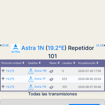
20.0E
19.1E
Astra 1N
(
19.2°E
) Repetidor
101
Posición orbital
Satélite
News
canales
Actualización
Astra 1M
19.2°E
0
2026-07-28 17:56
Astra 1P
19.2°E
653
2026-08-06 20:04
Astra 1N
19.2°E
355
2026-08-07 00:46
Todas las transmisiones