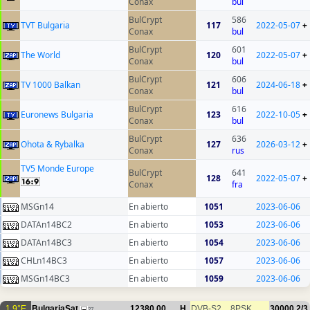
Conax
bul
BulCrypt
586
TVT Bulgaria
117
2022-05-07
+
Conax
bul
BulCrypt
601
The World
120
2022-05-07
+
Conax
bul
BulCrypt
606
TV 1000 Balkan
121
2024-06-18
+
Conax
bul
BulCrypt
616
Euronews Bulgaria
123
2022-10-05
+
Conax
bul
BulCrypt
636
Ohota & Rybalka
127
2026-03-12
+
Conax
rus
TV5 Monde Europe
BulCrypt
641
128
2022-05-07
+
Conax
fra
MSGn14
En abierto
1051
2023-06-06
DATAn14BC2
En abierto
1053
2023-06-06
DATAn14BC3
En abierto
1054
2023-06-06
CHLn14BC3
En abierto
1057
2023-06-06
MSGn14BC3
En abierto
1059
2023-06-06
1.9°E
BulgariaSat
12380.00
H
DVB-S2
8PSK
30000
2/3
27