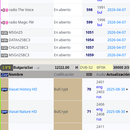
1991
radio The Voice
En abierto
598
2026-04-07
bul
1996
radio Magic FM
En abierto
599
2026-04-07
bul
MSGn25
En abierto
1051
2026-04-07
DATAn25BC3
En abierto
1054
2026-04-07
CHLn25BC3
En abierto
1057
2026-04-07
MSGn25BC3
En abierto
1059
2026-04-07
1.9°E
BulgariaSat
12111.00
H
DVB-S2
8PSK
30000
2/3
13
Nombre
Codificación
SID
Audio
Actualización
2401
eng
Viasat History HD
BulCrypt
70
2025-08-30
+
2403
rus
2406
eng
Viasat Nature HD
BulCrypt
71
2025-08-30
+
2408
rus
2411