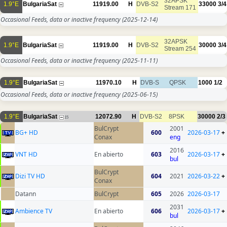
32APSK
1.9°E
BulgariaSat
11919.00
H
DVB-S2
33000
3/4
Stream 171
Occasional Feeds, data or inactive frequency
(2025-12-14)
32APSK
1.9°E
BulgariaSat
11919.00
H
DVB-S2
30000
3/4
Stream 254
Occasional Feeds, data or inactive frequency
(2025-11-11)
1.9°E
BulgariaSat
11970.10
H
DVB-S
QPSK
1000
1/2
Occasional Feeds, data or inactive frequency
(2025-06-15)
1.9°E
BulgariaSat
12072.90
H
DVB-S2
8PSK
30000
2/3
15
BulCrypt
2001
BG+ HD
600
2026-03-17
+
Conax
eng
2016
VNT HD
En abierto
603
2026-03-17
+
bul
BulCrypt
Dizi TV HD
604
2021
2026-03-22
+
Conax
Datann
BulCrypt
605
2026
2026-03-17
2031
Ambience TV
En abierto
606
2026-03-17
+
bul