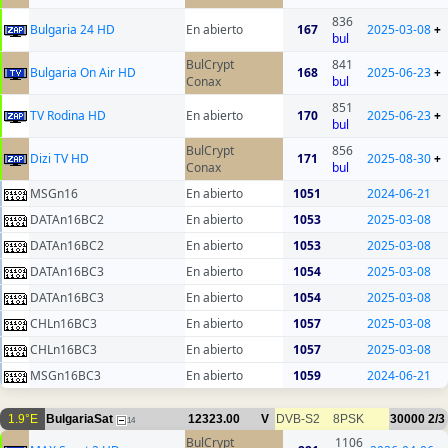
836
Bulgaria 24 HD
En abierto
167
2025-03-08
+
bul
BulCrypt
841
Bulgaria On Air HD
168
2025-06-23
+
Conax
bul
851
TV Rodina HD
En abierto
170
2025-06-23
+
bul
BulCrypt
856
Dizi TV HD
171
2025-08-30
+
Conax
bul
MSGn16
En abierto
1051
2024-06-21
DATAn16BC2
En abierto
1053
2025-03-08
DATAn16BC2
En abierto
1053
2025-03-08
DATAn16BC3
En abierto
1054
2025-03-08
DATAn16BC3
En abierto
1054
2025-03-08
CHLn16BC3
En abierto
1057
2025-03-08
CHLn16BC3
En abierto
1057
2025-03-08
MSGn16BC3
En abierto
1059
2024-06-21
1.9°E
BulgariaSat
12323.00
V
DVB-S2
8PSK
30000
2/3
14
BulCrypt
1106