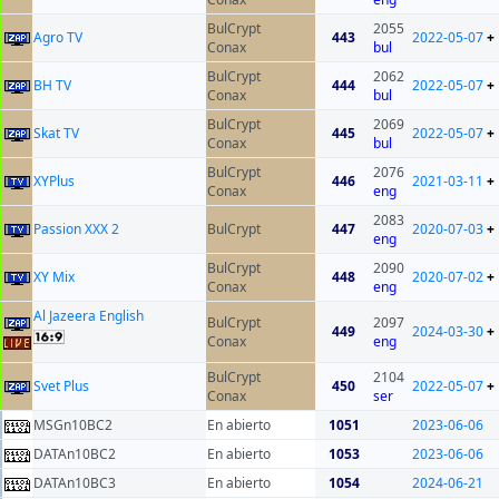
BulCrypt
2055
Agro TV
443
2022-05-07
+
Conax
bul
BulCrypt
2062
BH TV
444
2022-05-07
+
Conax
bul
BulCrypt
2069
Skat TV
445
2022-05-07
+
Conax
bul
BulCrypt
2076
XYPlus
446
2021-03-11
+
Conax
eng
2083
Passion XXX 2
BulCrypt
447
2020-07-03
+
eng
BulCrypt
2090
XY Mix
448
2020-07-02
+
Conax
eng
Al Jazeera English
BulCrypt
2097
449
2024-03-30
+
Conax
eng
BulCrypt
2104
Svet Plus
450
2022-05-07
+
Conax
ser
MSGn10BC2
En abierto
1051
2023-06-06
DATAn10BC2
En abierto
1053
2023-06-06
DATAn10BC3
En abierto
1054
2024-06-21