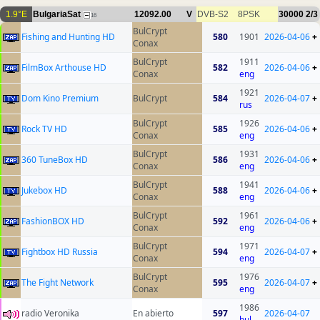
1.9°E
BulgariaSat
12092.00
V
DVB-S2
8PSK
30000
2/3
16
BulCrypt
Fishing and Hunting HD
580
1901
2026-04-06
+
Conax
BulCrypt
1911
FilmBox Arthouse HD
582
2026-04-06
+
Conax
eng
1921
Dom Kino Premium
BulCrypt
584
2026-04-07
+
rus
BulCrypt
1926
Rock TV HD
585
2026-04-06
+
Conax
eng
BulCrypt
1931
360 TuneBox HD
586
2026-04-06
+
Conax
eng
BulCrypt
1941
Jukebox HD
588
2026-04-06
+
Conax
eng
BulCrypt
1961
FashionBOX HD
592
2026-04-06
+
Conax
eng
BulCrypt
1971
Fightbox HD Russia
594
2026-04-07
+
Conax
eng
BulCrypt
1976
The Fight Network
595
2026-04-07
+
Conax
eng
1986
radio Veronika
En abierto
597
2026-04-07
bul