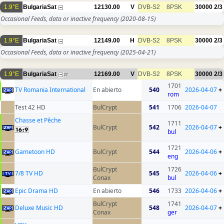
1.9°E
BulgariaSat
12130.00
V
DVB-S2
8PSK
30000
2/3
Occasional Feeds, data or inactive frequency
(2020-08-15)
1.9°E
BulgariaSat
12149.00
H
DVB-S2
8PSK
30000
2/3
Occasional Feeds, data or inactive frequency
(2025-04-21)
1.9°E
BulgariaSat
12169.00
V
DVB-S2
8PSK
30000
2/3
27
1701
TV Romania International
En abierto
540
2026-04-07
+
rom
Test 42 HD
BulCrypt
541
1706
2026-04-07
Chasse et Pêche
1711
BulCrypt
542
2026-04-07
+
bul
1721
Gametoon HD
BulCrypt
544
2026-04-06
+
eng
BulCrypt
1726
7/8 TV HD
545
2026-04-06
+
Conax
bul
Epic Drama HD
En abierto
546
1733
2026-04-06
+
BulCrypt
1741
Deluxe Music HD
548
2026-04-07
+
Conax
ger