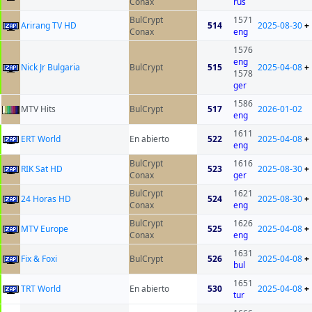
Conax
rus
BulCrypt
1571
Arirang TV HD
514
2025-08-30
+
Conax
eng
1576
eng
Nick Jr Bulgaria
BulCrypt
515
2025-04-08
+
1578
ger
1586
MTV Hits
BulCrypt
517
2026-01-02
eng
1611
ERT World
En abierto
522
2025-04-08
+
eng
BulCrypt
1616
RIK Sat HD
523
2025-08-30
+
Conax
ger
BulCrypt
1621
24 Horas HD
524
2025-08-30
+
Conax
eng
BulCrypt
1626
MTV Europe
525
2025-04-08
+
Conax
eng
1631
Fix & Foxi
BulCrypt
526
2025-04-08
+
bul
1651
TRT World
En abierto
530
2025-04-08
+
tur