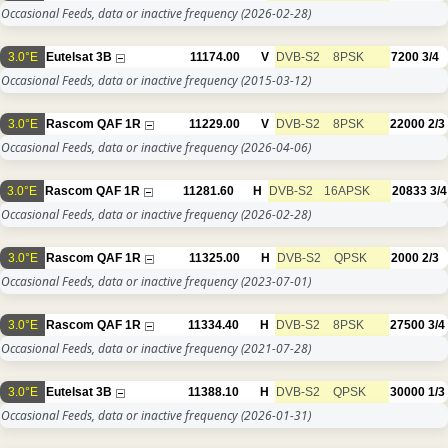
Occasional Feeds, data or inactive frequency
(2026-02-28)
3.0°E
Eutelsat 3B
11174.00
V
DVB-S2
8PSK
7200
3/4
Occasional Feeds, data or inactive frequency
(2015-03-12)
3.0°E
Rascom QAF 1R
11229.00
V
DVB-S2
8PSK
22000
2/3
Occasional Feeds, data or inactive frequency
(2026-04-06)
3.0°E
Rascom QAF 1R
11281.60
H
DVB-S2
16APSK
20833
3/4
Occasional Feeds, data or inactive frequency
(2026-02-28)
3.0°E
Rascom QAF 1R
11325.00
H
DVB-S2
QPSK
2000
2/3
Occasional Feeds, data or inactive frequency
(2023-07-01)
3.0°E
Rascom QAF 1R
11334.40
H
DVB-S2
8PSK
27500
3/4
Occasional Feeds, data or inactive frequency
(2021-07-28)
3.0°E
Eutelsat 3B
11388.10
H
DVB-S2
QPSK
30000
1/3
Occasional Feeds, data or inactive frequency
(2026-01-31)