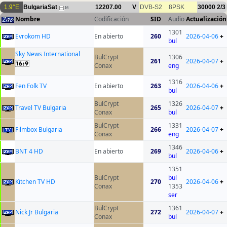
1.9°E
BulgariaSat
12207.00
V
DVB-S2
8PSK
30000
2/3
16
Nombre
Codificación
SID
Audio
Actualización
1301
Evrokom HD
En abierto
260
2026-04-06
+
bul
Sky News International
BulCrypt
1306
261
2026-04-07
+
Conax
eng
1316
Fen Folk TV
En abierto
263
2026-04-06
+
bul
BulCrypt
1326
Travel TV Bulgaria
265
2026-04-07
+
Conax
bul
BulCrypt
1331
Filmbox Bulgaria
266
2026-04-07
+
Conax
eng
1346
BNT 4 HD
En abierto
269
2026-04-06
+
bul
1351
BulCrypt
bul
Kitchen TV HD
270
2026-04-06
+
Conax
1353
ser
BulCrypt
1361
Nick Jr Bulgaria
272
2026-04-07
+
Conax
bul