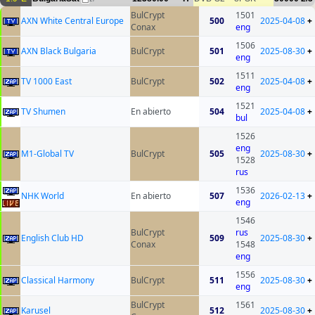
BulCrypt
1501
AXN White Central Europe
500
2025-04-08
+
Conax
eng
1506
AXN Black Bulgaria
BulCrypt
501
2025-08-30
+
eng
1511
TV 1000 East
BulCrypt
502
2025-04-08
+
eng
1521
TV Shumen
En abierto
504
2025-04-08
+
bul
1526
eng
M1-Global TV
BulCrypt
505
2025-08-30
+
1528
rus
1536
NHK World
En abierto
507
2026-02-13
+
eng
1546
BulCrypt
rus
English Club HD
509
2025-08-30
+
Conax
1548
eng
1556
Classical Harmony
BulCrypt
511
2025-08-30
+
eng
BulCrypt
1561
Karusel
512
2025-08-30
+