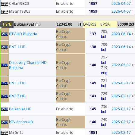
CHLn19BC3
En abierto
1057
2026-04-07
MSGn19BC3
En abierto
1059
2026-04-07
1.9°E
BulgariaSat
12341.00
H
DVB-S2
8PSK
30000
2/3
17
BulCrypt
705
BTV HD Bulgaria
137
2023-06-14
+
Conax
bul
BulCrypt
709
BNT 1 HD
138
2023-06-14
+
Conax
bul
717
Discovery Channel HD
BulCrypt
bul
140
2022-05-07
+
Bulgaria
Conax
719
eng
BulCrypt
721
BNT 2 HD
141
2025-02-17
+
Conax
bul
BulCrypt
729
BNT 3 HD
143
2025-02-17
+
Conax
bul
736
Balkanika HD
En abierto
145
2025-02-17
+
bul
BulCrypt
740
bTV Action HD
146
2025-02-17
+
Conax
bul
MSGn15
En abierto
1051
2025-02-17