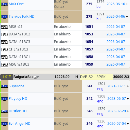
BulCrypt
1376
MAX One
275
2026-06-16
+
Conax
bul
1391
Tiankov Folk HD
BulCrypt
278
2026-04-06
+
bul
MSGn21
En abierto
1051
2026-04-07
DATAn21BC2
En abierto
1053
2026-04-07
DATAn21BC3
En abierto
1054
2026-04-07
CHLn21BC3
En abierto
1057
2026-04-07
DATAn21BC1
En abierto
1058
2026-04-07
MSGn21BC3
En abierto
1059
2026-04-07
1.9°E
BulgariaSat
12226.00
H
DVB-S2
8PSK
30000
2/3
15
1301
Superone
BulCrypt
341
2021-03-11
+
eng
1308
Playboy HD
BulCrypt
342
2023-06-07
+
eng
1329
Hustler HD
BulCrypt
345
2023-07-29
+
eng
1336
Evil Angel HD
BulCrypt
346
2020-07-04
+
eng