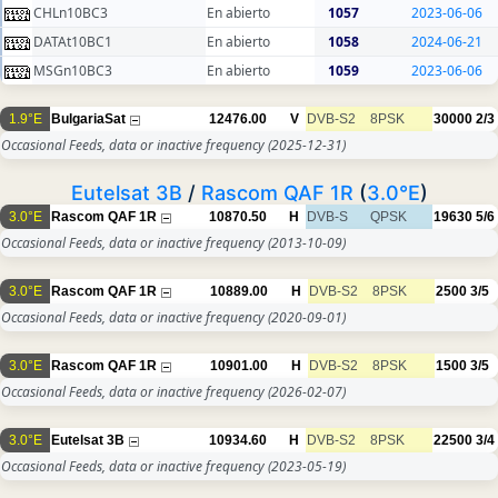
CHLn10BC3
En abierto
1057
2023-06-06
DATAt10BC1
En abierto
1058
2024-06-21
MSGn10BC3
En abierto
1059
2023-06-06
1.9°E
BulgariaSat
12476.00
V
DVB-S2
8PSK
30000
2/3
Occasional Feeds, data or inactive frequency
(2025-12-31)
Eutelsat 3B
/
Rascom QAF 1R
(
3.0°E
)
3.0°E
Rascom QAF 1R
10870.50
H
DVB-S
QPSK
19630
5/6
Occasional Feeds, data or inactive frequency
(2013-10-09)
3.0°E
Rascom QAF 1R
10889.00
H
DVB-S2
8PSK
2500
3/5
Occasional Feeds, data or inactive frequency
(2020-09-01)
3.0°E
Rascom QAF 1R
10901.00
H
DVB-S2
8PSK
1500
3/5
Occasional Feeds, data or inactive frequency
(2026-02-07)
3.0°E
Eutelsat 3B
10934.60
H
DVB-S2
8PSK
22500
3/4
Occasional Feeds, data or inactive frequency
(2023-05-19)