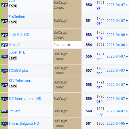
VOX
BulCrypt
1751
550
2026-04-07
+
Conax
ger
ProSieben
1756
BulCrypt
551
2026-04-07
+
ger
BulCrypt
1766
Lolly Kids HD
553
2026-04-06
+
Conax
eng
Kanal 0
En abierto
554
1771
2026-04-06
+
Super RTL
BulCrypt
1781
556
2026-04-07
+
Conax
ger
BulCrypt
1786
TOGGO plus
557
2026-04-07
+
Conax
ger
RTL Television
BulCrypt
1791
558
2026-04-07
+
Conax
ger
1796
RiC International HD
BulCrypt
559
2026-04-07
+
ger
1801
Jim Jam
BulCrypt
560
2026-04-07
+
eng
BulCrypt
This is Bulgaria HD
561
1806
2026-04-06
+
Conax