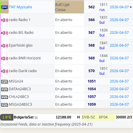
BulCrypt
1811
TNT Myzicalni
562
2026-04-07
+
Conax
rus
1831
radio Radio 1
En abierto
566
2026-04-07
bul
1836
radio BG Radio
En abierto
567
2026-04-07
bul
1841
Eparhiiski glas
En abierto
568
2026-04-07
bul
1846
radio BNR Horizont
En abierto
569
2026-04-07
bul
1851
radio Darik radio
En abierto
570
2026-04-07
bul
MSGn24
En abierto
1051
2026-04-07
DATAn24BC3
En abierto
1054
2026-04-07
CHLn24BC3
En abierto
1057
2026-04-07
MSGn24BSC3
En abierto
1059
2026-04-07
1.9°E
BulgariaSat
12188.00
H
DVB-S2
8PSK
30000
2/3
Occasional Feeds, data or inactive frequency
(2025-04-21)