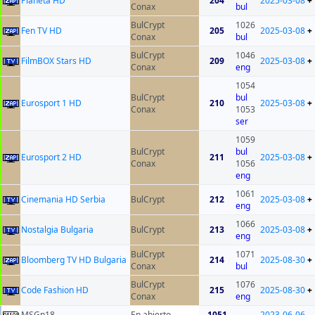
Planeta HD
204
2025-03-08
+
Conax
bul
BulCrypt
1026
Fen TV HD
205
2025-03-08
+
Conax
bul
BulCrypt
1046
FilmBOX Stars HD
209
2025-03-08
+
Conax
eng
1054
BulCrypt
bul
Eurosport 1 HD
210
2025-03-08
+
Conax
1053
ser
1059
BulCrypt
bul
Eurosport 2 HD
211
2025-03-08
+
Conax
1056
eng
1061
Cinemania HD Serbia
BulCrypt
212
2025-03-08
+
eng
1066
Nostalgia Bulgaria
BulCrypt
213
2025-03-08
+
eng
BulCrypt
1071
Bloomberg TV HD Bulgaria
214
2025-08-30
+
Conax
bul
BulCrypt
1076
Code Fashion HD
215
2025-08-30
+
Conax
eng
MSGn18
En abierto
1051
2023-06-06