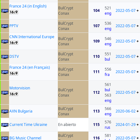
France 24 (in English)
BulCrypt
521
104
2022-05-07
+
Conax
eng
BulCrypt
536
PPTV
107
2022-05-07
+
Conax
eng
CNN International Europe
BulCrypt
546
109
2022-05-07
+
Conax
eng
BulCrypt
551
DSTV
110
2022-05-07
+
Conax
bul
France 24 (en Français)
BulCrypt
556
111
2022-05-07
+
Conax
fra
561
Motorvision
BulCrypt
bul
112
2022-05-07
+
Conax
563
eng
BulCrypt
566
AXN Bulgaria
113
2020-06-02
+
Conax
eng
576
Current Time Ukraine
En abierto
115
2024-01-29
+
rus
BulCrypt
581
BG Music Channel
116
2022-05-07
+