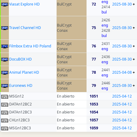
eng
Viasat Explore HD
BulCrypt
72
2025-08-30
+
2414
bul
2426
BulCrypt
eng
Travel Channel HD
75
2025-08-30
+
Conax
2428
bul
BulCrypt
2431
Filmbox Extra HD Poland
76
2025-08-30
+
Conax
eng
BulCrypt
2436
DocuBOX HD
77
2025-08-30
+
Conax
eng
BulCrypt
2441
Animal Planet HD
78
2025-04-08
+
Conax
eng
BulCrypt
2446
Euronews HD
79
2025-08-30
+
Conax
eng
MSGn12
En abierto
1051
2025-04-12
DATAn12BC2
En abierto
1053
2025-04-12
DATAn12BC3
En abierto
1054
2025-04-12
CHLn12BC3
En abierto
1057
2025-04-12
MSGn12BC3
En abierto
1059
2025-04-12