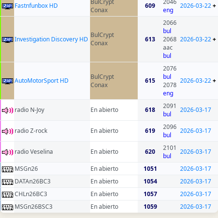
BulCrypt
2046
Fastnfunbox HD
609
2026-03-22
+
Conax
eng
2066
bul
BulCrypt
Investigation Discovery HD
613
2068
2026-03-22
+
Conax
aac
bul
2076
BulCrypt
bul
AutoMotorSport HD
615
2026-03-22
+
Conax
2078
eng
2091
radio N-Joy
En abierto
618
2026-03-17
bul
2096
radio Z-rock
En abierto
619
2026-03-17
bul
2101
radio Veselina
En abierto
620
2026-03-17
bul
MSGn26
En abierto
1051
2026-03-17
DATAn26BC3
En abierto
1054
2026-03-17
CHLn26BC3
En abierto
1057
2026-03-17
MSGn26BSC3
En abierto
1059
2026-03-17