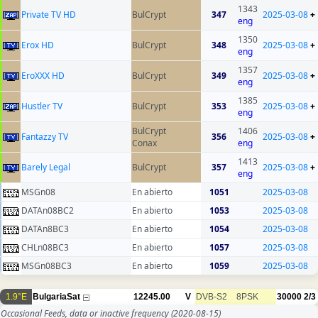
1343
Private TV HD
BulCrypt
347
2025-03-08
+
eng
1350
Erox HD
BulCrypt
348
2025-03-08
+
eng
1357
EroXXX HD
BulCrypt
349
2025-03-08
+
eng
1385
Hustler TV
BulCrypt
353
2025-03-08
+
eng
BulCrypt
1406
Fantazzy TV
356
2025-03-08
+
Conax
eng
1413
Barely Legal
BulCrypt
357
2025-03-08
+
eng
MSGn08
En abierto
1051
2025-03-08
DATAn08BC2
En abierto
1053
2025-03-08
DATAn8BC3
En abierto
1054
2025-03-08
CHLn08BC3
En abierto
1057
2025-03-08
MSGn08BC3
En abierto
1059
2025-03-08
1.9°E
BulgariaSat
12245.00
V
DVB-S2
8PSK
30000
2/3
Occasional Feeds, data or inactive frequency
(2020-08-15)