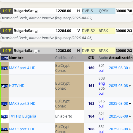
1.9°E
BulgariaSat
12268.00
H
DVB-S
QPSK
30000
7/8
Occasional Feeds, data or inactive frequency
(2025-08-02)
1.9°E
BulgariaSat
12284.00
V
DVB-S2
8PSK
30000
2/3
Occasional Feeds, data or inactive frequency
(2026-04-06)
1.9°E
BulgariaSat
12303.00
H
DVB-S2
8PSK
30000
2/3
17
Nombre
Codificación
SID
Audio
Actualización
BulCrypt
801
MAX Sport 4 HD
160
2025-08-30
+
Conax
bul
808
BulCrypt
eng
HGTV HD
161
2025-03-08
+
Conax
806
bul
BulCrypt
816
MAX Sport 3 HD
163
2025-03-08
+
Conax
bul
821
TV1 HD Bulgaria
En abierto
164
2025-03-08
+
bul
BulCrypt
831
MAX Sport 1 HD
166
2025-03-08
+
Conax
bul