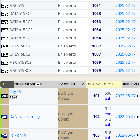
MSGn15
En abierto
1051
2025-02-17
DATAn15BC2
En abierto
1053
2025-02-17
DATAn15BC2
En abierto
1053
2025-02-17
DATAn15BC3
En abierto
1054
2025-02-17
DATAn15BC3
En abierto
1054
2025-02-17
CHLn15BC3
En abierto
1057
2025-02-17
CHLn15BC3
En abierto
1057
2025-02-17
MSGn15BC3
En abierto
1059
2025-02-17
MSGn15BC3
En abierto
1059
2025-02-17
1.9°E
BulgariaSat
12360.00
V
DVB-S2
8PSK
30000
2/3
23
City TV
BulCrypt
506
101
2022-05-07
+
Conax
bul
511
BulCrypt
eng
Da Vinci Learning
102
2022-05-07
+
Conax
513
bul
BulCrypt
518
Folklor TV
103
2022-05-07
+
Conax
bul