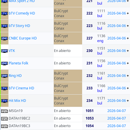
MAX Sport 2 HD
221
2026-04-06
+
Conax
bul
BulCrypt
1111
bTV Comedy HD
222
2026-04-06
+
Conax
bul
BulCrypt
1116
bTV Story HD
223
2026-04-06
+
Conax
bul
BulCrypt
1136
CNBC Europe HD
227
2026-04-06
+
Conax
eng
1151
VTK
En abierto
230
2026-04-06
+
bul
1156
Planeta Folk
En abierto
231
2026-04-06
+
bul
BulCrypt
1161
Ring HD
232
2026-04-06
+
Conax
bul
BulCrypt
1166
bTV Cinema HD
233
2026-04-06
+
Conax
bul
BulCrypt
1171
Hit Mix HD
234
2026-04-06
+
Conax
bul
MSGn19
En abierto
1051
2026-04-07
DATAn19BC2
En abierto
1053
2026-04-07
DATAn19BC3
En abierto
1054
2026-04-07