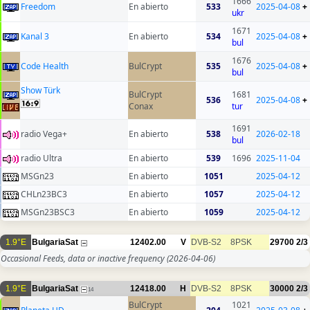
1666
Freedom
En abierto
533
2025-04-08
+
ukr
1671
Kanal 3
En abierto
534
2025-04-08
+
bul
1676
Code Health
BulCrypt
535
2025-04-08
+
bul
Show Türk
BulCrypt
1681
536
2025-04-08
+
Conax
tur
1691
radio Vega+
En abierto
538
2026-02-18
bul
radio Ultra
En abierto
539
1696
2025-11-04
MSGn23
En abierto
1051
2025-04-12
CHLn23BC3
En abierto
1057
2025-04-12
MSGn23BSC3
En abierto
1059
2025-04-12
1.9°E
BulgariaSat
12402.00
V
DVB-S2
8PSK
29700
2/3
Occasional Feeds, data or inactive frequency
(2026-04-06)
1.9°E
BulgariaSat
12418.00
H
DVB-S2
8PSK
30000
2/3
14
BulCrypt
1021