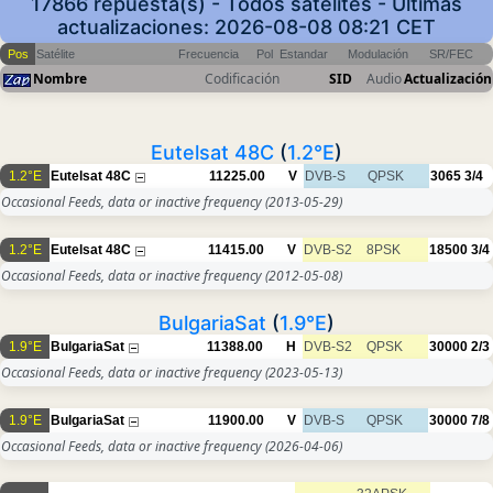
17866 repuesta(s) - Todos satélites - Últimas
actualizaciones: 2026-08-08 08:21 CET
Pos
Satélite
Frecuencia
Pol
Estandar
Modulación
SR/FEC
Nombre
Codificación
SID
Audio
Actualización
Eutelsat 48C
(
1.2°E
)
1.2°E
Eutelsat 48C
11225.00
V
DVB-S
QPSK
3065
3/4
Occasional Feeds, data or inactive frequency
(2013-05-29)
1.2°E
Eutelsat 48C
11415.00
V
DVB-S2
8PSK
18500
3/4
Occasional Feeds, data or inactive frequency
(2012-05-08)
BulgariaSat
(
1.9°E
)
1.9°E
BulgariaSat
11388.00
H
DVB-S2
QPSK
30000
2/3
Occasional Feeds, data or inactive frequency
(2023-05-13)
1.9°E
BulgariaSat
11900.00
V
DVB-S
QPSK
30000
7/8
Occasional Feeds, data or inactive frequency
(2026-04-06)