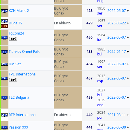
Conax
eng
BulCrypt
1950
KCN Music 2
428
2022-05-07
+
Conax
ser
1957
Duga TV
En abierto
429
2023-05-22
+
ser
TgCom24
BulCrypt
1964
430
2022-05-07
+
Conax
ita
BulCrypt
1985
Tiankov Orient Folk
433
2025-01-17
+
Conax
bul
BulCrypt
1992
DM Sat
434
2022-05-07
+
Conax
ser
TVE International
BulCrypt
2013
437
2022-05-07
+
Conax
esp
2027
BulCrypt
bul
TLC Bulgaria
439
2022-05-07
+
Conax
2029
eng
2034
RTP International
En abierto
440
2021-03-11
+
por
BulCrypt
2041
Passion XXX
441
2020-05-30
+
Conax
eng