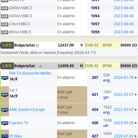
DATAn18BC2
En abierto
1053
2023-06-06
DATAn18BC3
En abierto
1054
2023-06-06
CHLn18BC3
En abierto
1057
2023-06-06
MSGn18BC3
En abierto
1059
2023-06-06
1.9°E
BulgariaSat
12437.00
V
DVB-S2
8PSK
30000
2/3
Occasional Feeds, data or inactive frequency
(2026-03-17)
1.9°E
BulgariaSat
12456.00
H
DVB-S2
8PSK
30000
2/3
28
DW-TV (Deutsche Welle)
528
En abierto
207
2024-01-30
+
eng
Sat 1
BulCrypt
1901
421
2022-05-07
+
Conax
ger
BulCrypt
1922
AMC Eastern Europe
424
2022-05-07
+
Conax
eng
1936
Espreso TV
En abierto
426
2023-05-09
+
ukr
BulCrypt
1943
XY Max
427
2020-07-02
+