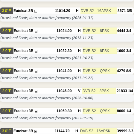
3.0°E
Eutelsat 3B
11014.20
H
DVB-S2
16APSK
8571
3/5
Occasional Feeds, data or inactive frequency
(2026-01-31)
3.0°E
Eutelsat 3B
11024.00
H
DVB-S2
8PSK
4444
3/4
Occasional Feeds, data or inactive frequency
(2018-11-23)
3.0°E
Eutelsat 3B
11032.30
H
DVB-S2
8PSK
1600
3/4
Occasional Feeds, data or inactive frequency
(2021-04-23)
3.0°E
Eutelsat 3B
11041.00
H
DVB-S2
QPSK
4279
8/9
Occasional Feeds, data or inactive frequency
(2017-06-22)
3.0°E
Eutelsat 3B
11046.00
V
DVB-S2
8PSK
21833
1/4
Occasional Feeds, data or inactive frequency
(2026-04-06)
3.0°E
Eutelsat 3B
11069.80
H
DVB-S2
QPSK
8000
1/4
Occasional Feeds, data or inactive frequency
(2023-05-19)
3.0°E
Eutelsat 3B
11144.70
H
DVB-S2
16APSK
39999
2/3