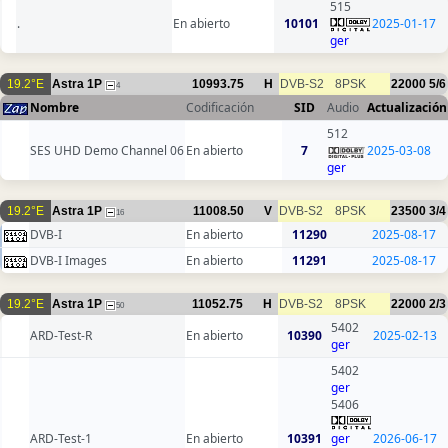
515
.
En abierto
10101
2025-01-17
ger
19.2°E
Astra 1P
10993.75
H
DVB-S2
8PSK
22000
5/6
4
Nombre
Codificación
SID
Audio
Actualización
512
SES UHD Demo Channel 06
En abierto
7
2025-03-08
ger
19.2°E
Astra 1P
11008.50
V
DVB-S2
8PSK
23500
3/4
16
DVB-I
En abierto
11290
2025-08-17
DVB-I Images
En abierto
11291
2025-08-17
19.2°E
Astra 1P
11052.75
H
DVB-S2
8PSK
22000
2/3
50
5402
ARD-Test-R
En abierto
10390
2025-02-13
ger
5402
ger
5406
ARD-Test-1
En abierto
10391
ger
2026-06-17