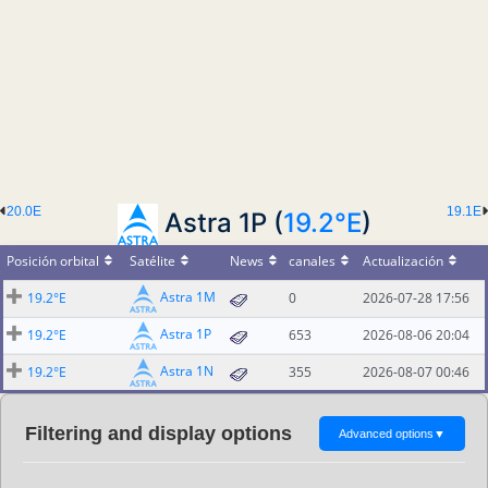
20.0E
19.1E
Astra 1P (
19.2°E
)
Posición orbital
Satélite
News
canales
Actualización
Astra 1M
19.2°E
0
2026-07-28 17:56
Astra 1P
19.2°E
653
2026-08-06 20:04
Astra 1N
19.2°E
355
2026-08-07 00:46
Filtering and display options
Advanced options
▼