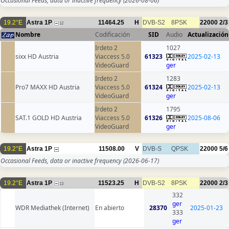
Occasional Feeds, data or inactive frequency
(2026-08-06)
19.2°E
Astra 1P
11464.25
H
DVB-S2
8PSK
22000
2/3
12
Nombre
Codificación
SID
Audio
Actualización
Irdeto 2
1027
sixx HD Austria
Viaccess 5.0
61323
2025-02-13
VideoGuard
ger
Irdeto 2
1283
Pro7 MAXX HD Austria
Viaccess 5.0
61324
2025-02-13
VideoGuard
ger
Irdeto 2
1795
SAT.1 GOLD HD Austria
Viaccess 5.0
61326
2025-08-06
VideoGuard
ger
19.2°E
Astra 1P
11508.00
V
DVB-S
QPSK
22000
5/6
Occasional Feeds, data or inactive frequency
(2026-06-17)
19.2°E
Astra 1P
11523.25
H
DVB-S2
8PSK
22000
2/3
13
332
ger
WDR Mediathek (Internet)
En abierto
28370
2025-01-23
333
ger