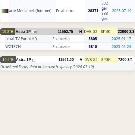
332
ger
arte Mediathek (Internet)
En abierto
28371
2026-07-10
333
ger
19.2°E
Astra 1P
11552.75
H
DVB-S2
8PSK
22000
2/3
10
Lokal-TV-Portal HD
En abierto
5805
2025-01-17
WOTSCH
En abierto
5810
2025-06-24
19.2°E
Astra 1P
11561.00
V
DVB-S2
8PSK
7200
3/4
Occasional Feeds, data or inactive frequency
(2026-07-19)