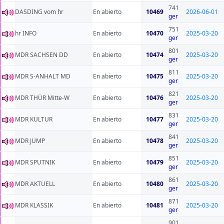
741
DASDING vom hr
En abierto
10469
2026-06-01
ger
751
hr INFO
En abierto
10470
2025-03-20
ger
801
MDR SACHSEN DD
En abierto
10474
2025-03-20
ger
811
MDR S-ANHALT MD
En abierto
10475
2025-03-20
ger
821
MDR THÜR Mitte-W
En abierto
10476
2025-03-20
ger
831
MDR KULTUR
En abierto
10477
2025-03-20
ger
841
MDR JUMP
En abierto
10478
2025-03-20
ger
851
MDR SPUTNIK
En abierto
10479
2025-03-20
ger
861
MDR AKTUELL
En abierto
10480
2025-03-20
ger
871
MDR KLASSIK
En abierto
10481
2025-03-20
ger
901