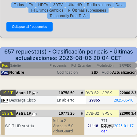
Todos
TV
HDTV
3DTV
Ultra HD
Radio stations
Data
[+] Últimos cambios
[-] Últimas supresiones
Temporarily Free To Air
657 repuesta(s) - Clasificación por país - Últimas
actualizaciones: 2026-08-06 20:04 CET
Pos
Satélite
Frecuencia
Pol
Estandar
Modulación
SR/FEC
Nombre
Codificación
SID
Audio
Actualización
19.2°E
Astra 1P
10758.50
V
DVB-S2
8PSK
22000
2/3
10
Descarga Cisco
En abierto
29865
2025-06-16
19.2°E
Astra 1P
10773.25
H
DVB-S2
8PSK
22000
3/4
6
Irdeto 2
771
WELT HD Austria
Viaccess 5.0
21118
2025-01-17
VideoGuard
ger