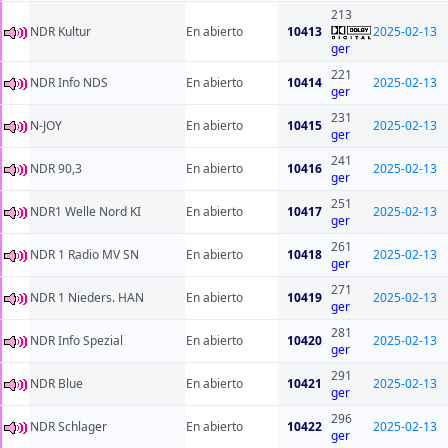
213
NDR Kultur
En abierto
10413
2025-02-13
ger
221
NDR Info NDS
En abierto
10414
2025-02-13
ger
231
N-JOY
En abierto
10415
2025-02-13
ger
241
NDR 90,3
En abierto
10416
2025-02-13
ger
251
NDR1 Welle Nord KI
En abierto
10417
2025-02-13
ger
261
NDR 1 Radio MV SN
En abierto
10418
2025-02-13
ger
271
NDR 1 Nieders. HAN
En abierto
10419
2025-02-13
ger
281
NDR Info Spezial
En abierto
10420
2025-02-13
ger
291
NDR Blue
En abierto
10421
2025-02-13
ger
296
NDR Schlager
En abierto
10422
2025-02-13
ger