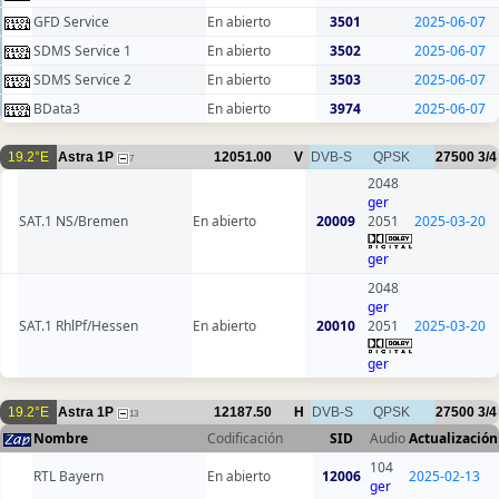
GFD Service
En abierto
3501
2025-06-07
SDMS Service 1
En abierto
3502
2025-06-07
SDMS Service 2
En abierto
3503
2025-06-07
BData3
En abierto
3974
2025-06-07
19.2°E
Astra 1P
12051.00
V
DVB-S
QPSK
27500
3/4
7
2048
ger
SAT.1 NS/Bremen
En abierto
20009
2051
2025-03-20
ger
2048
ger
SAT.1 RhlPf/Hessen
En abierto
20010
2051
2025-03-20
ger
19.2°E
Astra 1P
12187.50
H
DVB-S
QPSK
27500
3/4
13
Nombre
Codificación
SID
Audio
Actualización
104
RTL Bayern
En abierto
12006
2025-02-13
ger