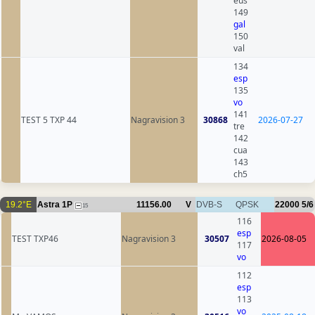
eus
149
gal
150
val
134
esp
135
vo
141
TEST 5 TXP 44
Nagravision 3
30868
2026-07-27
tre
142
cua
143
ch5
19.2°E
Astra 1P
11156.00
V
DVB-S
QPSK
22000
5/6
15
116
esp
TEST TXP46
Nagravision 3
30507
2026-08-05
117
vo
112
esp
113
vo