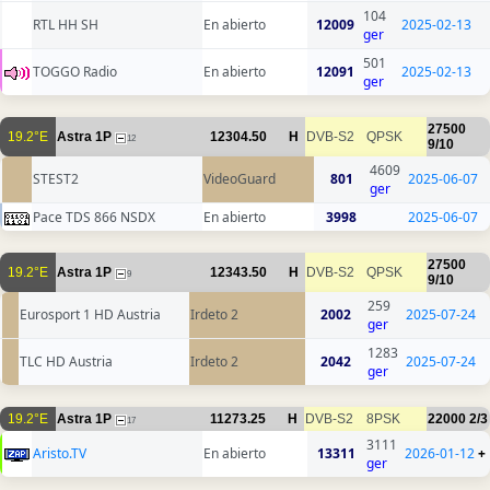
104
RTL HH SH
En abierto
12009
2025-02-13
ger
501
TOGGO Radio
En abierto
12091
2025-02-13
ger
27500
19.2°E
Astra 1P
12304.50
H
DVB-S2
QPSK
12
9/10
4609
STEST2
VideoGuard
801
2025-06-07
ger
Pace TDS 866 NSDX
En abierto
3998
2025-06-07
27500
19.2°E
Astra 1P
12343.50
H
DVB-S2
QPSK
9
9/10
259
Eurosport 1 HD Austria
Irdeto 2
2002
2025-07-24
ger
1283
TLC HD Austria
Irdeto 2
2042
2025-07-24
ger
19.2°E
Astra 1P
11273.25
H
DVB-S2
8PSK
22000
2/3
17
3111
Aristo.TV
En abierto
13311
2026-01-12
+
ger