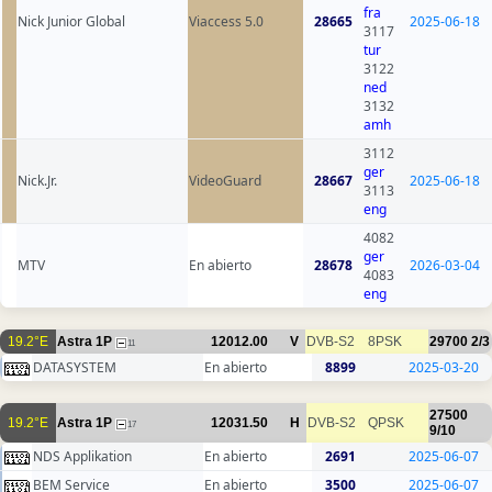
fra
Nick Junior Global
Viaccess 5.0
28665
2025-06-18
3117
tur
3122
ned
3132
amh
3112
ger
Nick.Jr.
VideoGuard
28667
2025-06-18
3113
eng
4082
ger
MTV
En abierto
28678
2026-03-04
4083
eng
19.2°E
Astra 1P
12012.00
V
DVB-S2
8PSK
29700
2/3
11
DATASYSTEM
En abierto
8899
2025-03-20
27500
19.2°E
Astra 1P
12031.50
H
DVB-S2
QPSK
17
9/10
NDS Applikation
En abierto
2691
2025-06-07
BEM Service
En abierto
3500
2025-06-07