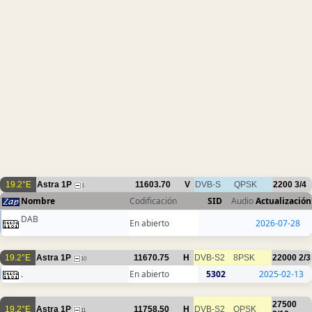
19.2°E
Astra 1P
11603.70
V
DVB-S
QPSK
2200
3/4
1
Nombre
Codificación
SID
Audio
Actualización
DAB
En abierto
2026-07-28
19.2°E
Astra 1P
11670.75
H
DVB-S2
8PSK
22000
2/3
10
.
En abierto
5302
2025-02-13
27500
19.2°E
Astra 1P
11758.50
H
DVB-S2
QPSK
11