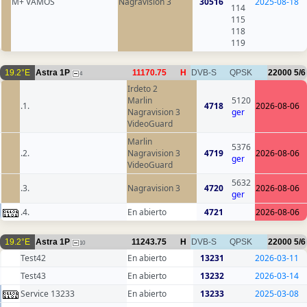
M+ VAMOS
Nagravision 3
30516
2025-08-18
114
115
118
119
19.2°E
Astra 1P
11170.75
H
DVB-S
QPSK
22000
5/6
4
Irdeto 2
Marlin
5120
.1.
4718
2026-08-06
Nagravision 3
ger
VideoGuard
Marlin
5376
.2.
Nagravision 3
4719
2026-08-06
ger
VideoGuard
5632
.3.
Nagravision 3
4720
2026-08-06
ger
.4.
En abierto
4721
2026-08-06
19.2°E
Astra 1P
11243.75
H
DVB-S
QPSK
22000
5/6
10
Test42
En abierto
13231
2026-03-11
Test43
En abierto
13232
2026-03-14
Service 13233
En abierto
13233
2025-03-08