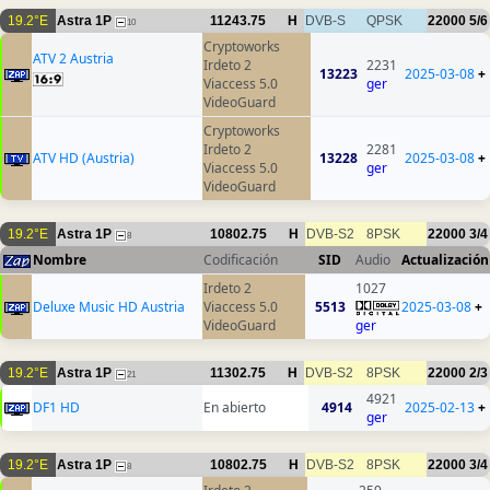
19.2°E
Astra 1P
11243.75
H
DVB-S
QPSK
22000
5/6
10
Cryptoworks
ATV 2 Austria
Irdeto 2
2231
13223
2025-03-08
+
Viaccess 5.0
ger
VideoGuard
Cryptoworks
Irdeto 2
2281
ATV HD (Austria)
13228
2025-03-08
+
Viaccess 5.0
ger
VideoGuard
19.2°E
Astra 1P
10802.75
H
DVB-S2
8PSK
22000
3/4
8
Nombre
Codificación
SID
Audio
Actualización
Irdeto 2
1027
Deluxe Music HD Austria
Viaccess 5.0
5513
2025-03-08
+
VideoGuard
ger
19.2°E
Astra 1P
11302.75
H
DVB-S2
8PSK
22000
2/3
21
4921
DF1 HD
En abierto
4914
2025-02-13
+
ger
19.2°E
Astra 1P
10802.75
H
DVB-S2
8PSK
22000
3/4
8