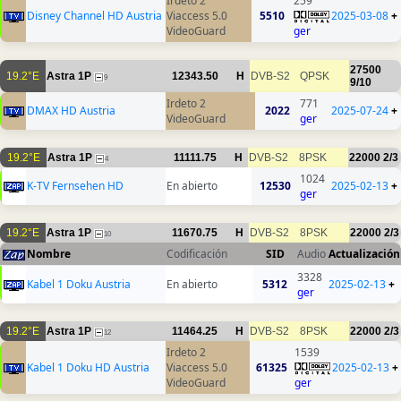
Irdeto 2
259
Disney Channel HD Austria
Viaccess 5.0
5510
2025-03-08
+
VideoGuard
ger
27500
19.2°E
Astra 1P
12343.50
H
DVB-S2
QPSK
9
9/10
Irdeto 2
771
DMAX HD Austria
2022
2025-07-24
+
VideoGuard
ger
19.2°E
Astra 1P
11111.75
H
DVB-S2
8PSK
22000
2/3
4
1024
K-TV Fernsehen HD
En abierto
12530
2025-02-13
+
ger
19.2°E
Astra 1P
11670.75
H
DVB-S2
8PSK
22000
2/3
10
Nombre
Codificación
SID
Audio
Actualización
3328
Kabel 1 Doku Austria
En abierto
5312
2025-02-13
+
ger
19.2°E
Astra 1P
11464.25
H
DVB-S2
8PSK
22000
2/3
12
Irdeto 2
1539
Kabel 1 Doku HD Austria
Viaccess 5.0
61325
2025-02-13
+
VideoGuard
ger