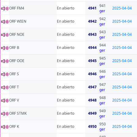
941
ORF FM4
En abierto
4941
2025-04-04
ger
942
ORF WIEN
En abierto
4942
2025-04-04
ger
943
ORF NOE
En abierto
4943
2025-04-04
ger
944
ORF B
En abierto
4944
2025-04-04
ger
945
ORF OOE
En abierto
4945
2025-04-04
ger
946
ORF S
En abierto
4946
2025-04-04
ger
947
ORF T
En abierto
4947
2025-04-04
ger
948
ORF V
En abierto
4948
2025-04-04
ger
949
ORF STMK
En abierto
4949
2025-04-04
ger
950
ORF K
En abierto
4950
2025-04-04
ger