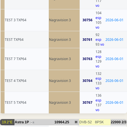
117
vo
104
esp
TEST 3 TXP64
Nagravision 3
30756
2026-06-01
105
vo
92
TEST TXP64
Nagravision 3
30761
esp
2026-06-01
93
vo
128
esp
TEST 7 TXP64
Nagravision 3
30763
2026-06-01
129
vo
132
esp
TEST 4 TXP64
Nagravision 3
30764
2026-06-01
133
vo
136
esp
TEST 5 TXP64
Nagravision 3
30767
2026-06-01
137
vo
19.2°E
Astra 1P
10964.25
H
DVB-S2
8PSK
22000
2/3
6