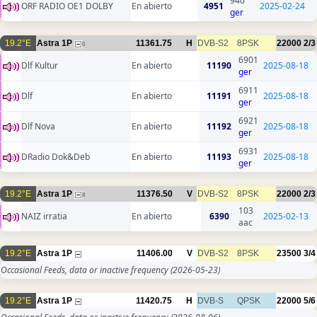
940
ORF RADIO OE1 DOLBY
En abierto
4951
2025-02-24
ger
19.2°E
Astra 1P
11361.75
H
DVB-S2
8PSK
22000
2/3
6
6901
Dlf Kultur
En abierto
11190
2025-08-18
ger
6911
Dlf
En abierto
11191
2025-08-18
ger
6921
Dlf Nova
En abierto
11192
2025-08-18
ger
6931
DRadio Dok&Deb
En abierto
11193
2025-08-18
ger
19.2°E
Astra 1P
11376.50
V
DVB-S2
8PSK
22000
2/3
8
103
NAIZ irratia
En abierto
6390
2025-02-13
aac
19.2°E
Astra 1P
11406.00
V
DVB-S2
8PSK
23500
3/4
Occasional Feeds, data or inactive frequency
(2026-05-23)
19.2°E
Astra 1P
11420.75
H
DVB-S
QPSK
22000
5/6