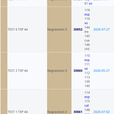
81
vo
118
esp
119
vo
144
TEST 6 TXP 44
Nagravision 3
30852
2026-07-27
tre
145
cua
146
ch5
110
esp
111
vo
TEST 2 TXP 44
Nagravision 3
30860
2026-05-27
112
113
139
140
114
esp
115
cat
148
TEST 1 TXP 44
Nagravision 3
30861
2026-07-02