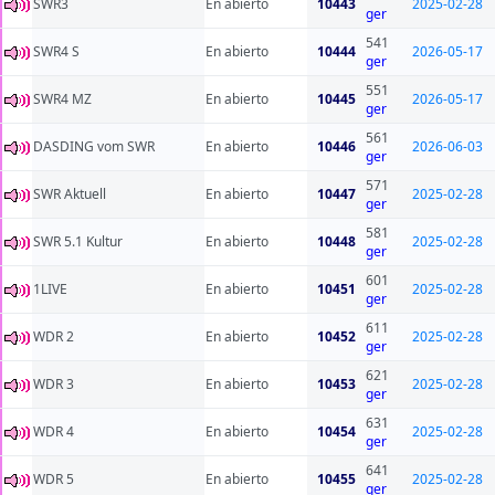
SWR3
En abierto
10443
2025-02-28
ger
541
SWR4 S
En abierto
10444
2026-05-17
ger
551
SWR4 MZ
En abierto
10445
2026-05-17
ger
561
DASDING vom SWR
En abierto
10446
2026-06-03
ger
571
SWR Aktuell
En abierto
10447
2025-02-28
ger
581
SWR 5.1 Kultur
En abierto
10448
2025-02-28
ger
601
1LIVE
En abierto
10451
2025-02-28
ger
611
WDR 2
En abierto
10452
2025-02-28
ger
621
WDR 3
En abierto
10453
2025-02-28
ger
631
WDR 4
En abierto
10454
2025-02-28
ger
641
WDR 5
En abierto
10455
2025-02-28
ger