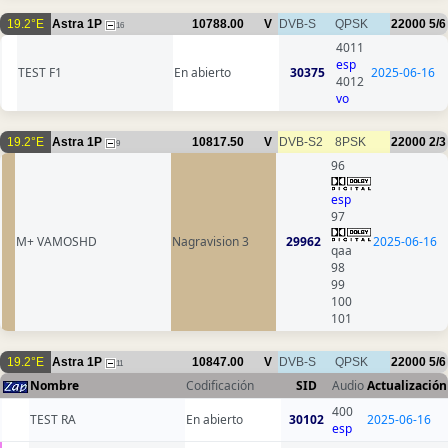
19.2°E
Astra 1P
10788.00
V
DVB-S
QPSK
22000
5/6
16
4011
esp
TEST F1
En abierto
30375
2025-06-16
4012
vo
19.2°E
Astra 1P
10817.50
V
DVB-S2
8PSK
22000
2/3
9
96
esp
97
M+ VAMOSHD
Nagravision 3
29962
2025-06-16
qaa
98
99
100
101
19.2°E
Astra 1P
10847.00
V
DVB-S
QPSK
22000
5/6
11
Nombre
Codificación
SID
Audio
Actualización
400
TEST RA
En abierto
30102
2025-06-16
esp