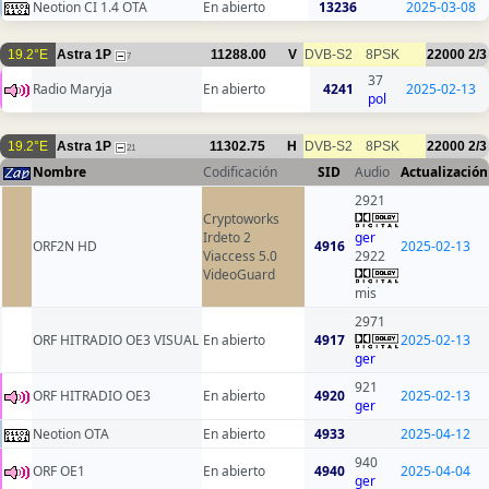
Neotion CI 1.4 OTA
En abierto
13236
2025-03-08
19.2°E
Astra 1P
11288.00
V
DVB-S2
8PSK
22000
2/3
7
37
Radio Maryja
En abierto
4241
2025-02-13
pol
19.2°E
Astra 1P
11302.75
H
DVB-S2
8PSK
22000
2/3
21
Nombre
Codificación
SID
Audio
Actualización
2921
Cryptoworks
Irdeto 2
ger
ORF2N HD
4916
2025-02-13
Viaccess 5.0
2922
VideoGuard
mis
2971
ORF HITRADIO OE3 VISUAL
En abierto
4917
2025-02-13
ger
921
ORF HITRADIO OE3
En abierto
4920
2025-02-13
ger
Neotion OTA
En abierto
4933
2025-04-12
940
ORF OE1
En abierto
4940
2025-04-04
ger