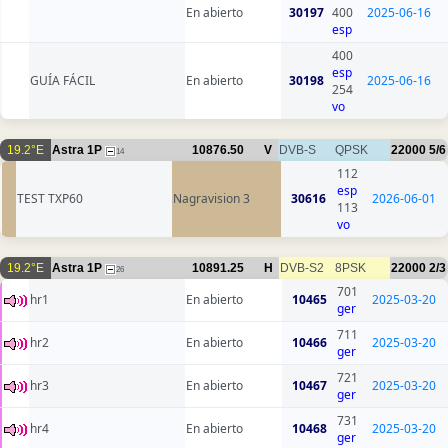
En abierto
30197
400
2025-06-16
esp
400
esp
GUÍA FÁCIL
En abierto
30198
2025-06-16
254
vo
19.2°E
Astra 1P
10876.50
V
DVB-S
QPSK
22000
5/6
14
112
esp
TEST TXP60
Nagravision 3
30616
2026-06-01
113
vo
19.2°E
Astra 1P
10891.25
H
DVB-S2
8PSK
22000
2/3
26
701
hr1
En abierto
10465
2025-03-20
ger
711
hr2
En abierto
10466
2025-03-20
ger
721
hr3
En abierto
10467
2025-03-20
ger
731
hr4
En abierto
10468
2025-03-20
ger