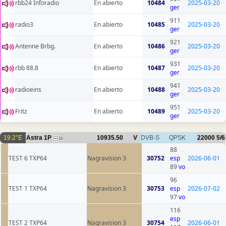
rbb24 Inforadio
En abierto
10484
2025-03-20
ger
911
radio3
En abierto
10485
2025-03-20
ger
921
Antenne Brbg.
En abierto
10486
2025-03-20
ger
931
rbb 88.8
En abierto
10487
2025-03-20
ger
941
radioeins
En abierto
10488
2025-03-20
ger
951
Fritz
En abierto
10489
2025-03-20
ger
19.2°E
Astra 1P
10935.50
V
DVB-S
QPSK
22000
5/6
14
88
TEST 6 TXP64
Nagravision 3
30752
esp
2026-06-01
89
vo
96
TEST 1 TXP64
Nagravision 3
30753
esp
2026-07-02
97
vo
116
esp
TEST 2 TXP64
Nagravision 3
30754
2026-06-01