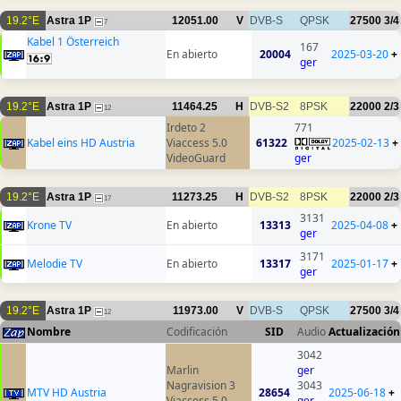
19.2°E
Astra 1P
12051.00
V
DVB-S
QPSK
27500
3/4
7
Kabel 1 Österreich
167
En abierto
20004
2025-03-20
+
ger
19.2°E
Astra 1P
11464.25
H
DVB-S2
8PSK
22000
2/3
12
Irdeto 2
771
Kabel eins HD Austria
Viaccess 5.0
61322
2025-02-13
+
VideoGuard
ger
19.2°E
Astra 1P
11273.25
H
DVB-S2
8PSK
22000
2/3
17
3131
Krone TV
En abierto
13313
2025-04-08
+
ger
3171
Melodie TV
En abierto
13317
2025-01-17
+
ger
19.2°E
Astra 1P
11973.00
V
DVB-S
QPSK
27500
3/4
12
Nombre
Codificación
SID
Audio
Actualización
3042
Marlin
ger
Nagravision 3
3043
MTV HD Austria
28654
2025-06-18
+
Viaccess 5.0
ger