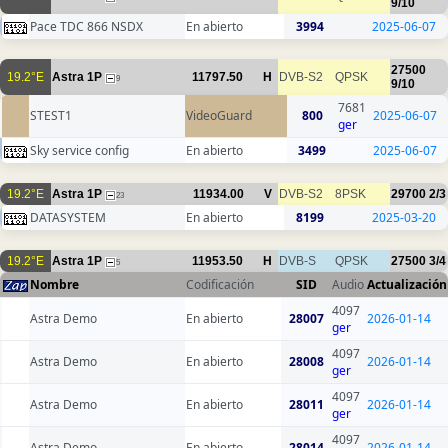
9/10
Pace TDC 866 NSDX
En abierto
3994
2025-06-07
27500
19.2°E
Astra 1P
11797.50
H
DVB-S2
QPSK
9
9/10
7681
STEST1
VideoGuard
800
2025-06-07
ger
Sky service config
En abierto
3499
2025-06-07
19.2°E
Astra 1P
11934.00
V
DVB-S2
8PSK
29700
2/3
23
DATASYSTEM
En abierto
8199
2025-03-20
19.2°E
Astra 1P
11953.50
H
DVB-S
QPSK
27500
3/4
5
Nombre
Codificación
SID
Audio
Actualización
4097
Astra Demo
En abierto
28007
2026-01-14
ger
4097
Astra Demo
En abierto
28008
2026-01-14
ger
4097
Astra Demo
En abierto
28011
2026-01-14
ger
4097
Astra Demo
En abierto
28014
2026-01-14