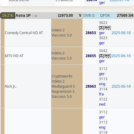
ger
19.2°E
Astra 1P
11973.00
V
DVB-S
QPSK
27500
3/4
12
3022
Irdeto 2
Comedy Central HD AT
28653
ger
2025-06-18
Viaccess 5.0
3023
ger
3042
Irdeto 2
MTV HD AT
28655
2025-06-18
Viaccess 5.0
ger
3112
ger
Cryptoworks
3113
Irdeto 2
eng
Nick Jr..
Mediaguard 3
28663
2025-06-18
3114
Nagravision 3
fra
Viaccess 5.0
3122
ned
3112
ger
3113
eng
3114