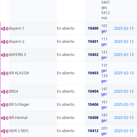
5407
qks
5412
mis
101
Bayern 1
En abierto
10400
2025-02-13
ger
111
Bayern 2
En abierto
10401
2025-02-13
ger
121
BAYERN 3
En abierto
10402
2025-02-13
ger
131
ger
BR-KLASSIK
En abierto
10403
2025-02-13
133
ger
141
BR24
En abierto
10404
2025-02-13
ger
161
BR Schlager
En abierto
10406
2025-02-13
ger
181
BR-Heimat
En abierto
10408
2025-02-13
ger
201
NDR 2 NDS
En abierto
10412
2025-02-13
ger