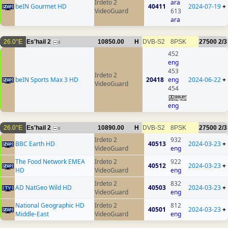
Irdeto 2
ara
beIN Gourmet HD
40411
2024-07-19
+
VideoGuard
613
ara
26.0°E
Es'hail 2
10850.00
H
DVB-S2
8PSK
27500
2/3
8
452
eng
453
Irdeto 2
beIN Sports Max 3 HD
20418
eng
2024-06-22
+
VideoGuard
454
eng
26.0°E
Es'hail 2
10890.00
H
DVB-S2
8PSK
27500
2/3
6
Irdeto 2
932
BBC Earth HD
40513
2024-03-23
+
VideoGuard
eng
The Food Network EMEA
Irdeto 2
922
40512
2024-03-23
+
HD
VideoGuard
eng
Irdeto 2
832
AD NatGeo Wild HD
40503
2024-03-23
+
VideoGuard
eng
National Geographic HD
Irdeto 2
812
40501
2024-03-23
+
Middle-East
VideoGuard
eng