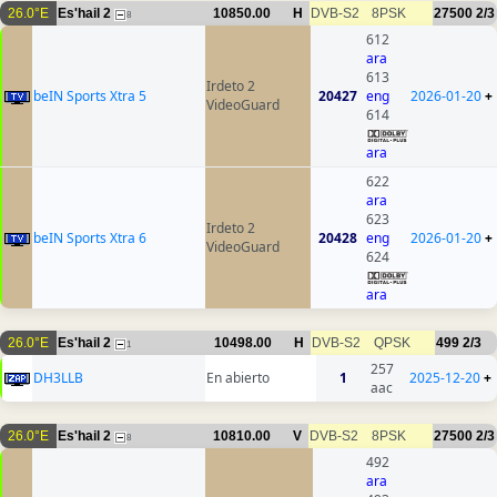
26.0°E
Es'hail 2
10850.00
H
DVB-S2
8PSK
27500
2/3
8
612
ara
613
Irdeto 2
beIN Sports Xtra 5
20427
eng
2026-01-20
+
VideoGuard
614
ara
622
ara
623
Irdeto 2
beIN Sports Xtra 6
20428
eng
2026-01-20
+
VideoGuard
624
ara
26.0°E
Es'hail 2
10498.00
H
DVB-S2
QPSK
499
2/3
1
257
DH3LLB
En abierto
1
2025-12-20
+
aac
26.0°E
Es'hail 2
10810.00
V
DVB-S2
8PSK
27500
2/3
8
492
ara