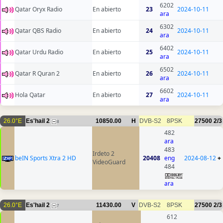
6202
Qatar Oryx Radio
En abierto
23
2024-10-11
ara
6302
Qatar QBS Radio
En abierto
24
2024-10-11
ara
6402
Qatar Urdu Radio
En abierto
25
2024-10-11
ara
6502
Qatar R Quran 2
En abierto
26
2024-10-11
ara
6602
Hola Qatar
En abierto
27
2024-10-11
ara
26.0°E
Es'hail 2
10850.00
H
DVB-S2
8PSK
27500
2/3
8
482
ara
483
Irdeto 2
beIN Sports Xtra 2 HD
20408
eng
2024-08-12
+
VideoGuard
484
ara
26.0°E
Es'hail 2
11430.00
V
DVB-S2
8PSK
27500
2/3
7
612