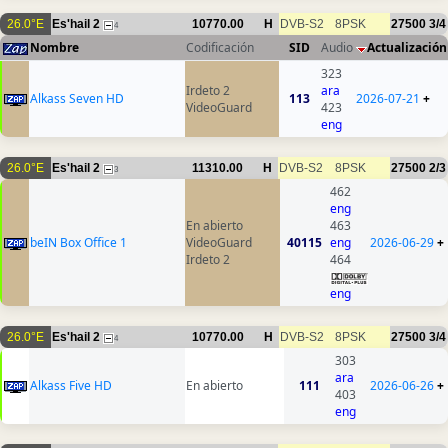
26.0°E
Es'hail 2
10770.00
H
DVB-S2
8PSK
27500
3/4
4
Nombre
Codificación
SID
Audio
Actualización
323
Irdeto 2
ara
Alkass Seven HD
113
2026-07-21
+
VideoGuard
423
eng
26.0°E
Es'hail 2
11310.00
H
DVB-S2
8PSK
27500
2/3
3
462
eng
En abierto
463
beIN Box Office 1
VideoGuard
40115
eng
2026-06-29
+
Irdeto 2
464
eng
26.0°E
Es'hail 2
10770.00
H
DVB-S2
8PSK
27500
3/4
4
303
ara
Alkass Five HD
En abierto
111
2026-06-26
+
403
eng