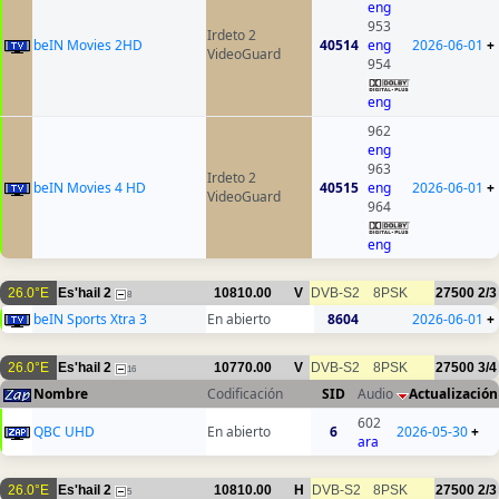
eng
953
Irdeto 2
beIN Movies 2HD
40514
eng
2026-06-01
+
VideoGuard
954
eng
962
eng
963
Irdeto 2
beIN Movies 4 HD
40515
eng
2026-06-01
+
VideoGuard
964
eng
26.0°E
Es'hail 2
10810.00
V
DVB-S2
8PSK
27500
2/3
8
beIN Sports Xtra 3
En abierto
8604
2026-06-01
+
26.0°E
Es'hail 2
10770.00
V
DVB-S2
8PSK
27500
3/4
16
Nombre
Codificación
SID
Audio
Actualización
602
QBC UHD
En abierto
6
2026-05-30
+
ara
26.0°E
Es'hail 2
10810.00
H
DVB-S2
8PSK
27500
2/3
5