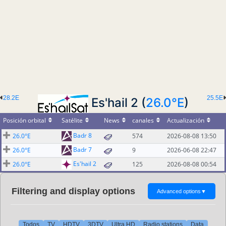
28.2E
25.5E
Es'hail 2 (
26.0°E
)
Posición orbital
Satélite
News
canales
Actualización
Badr 8
26.0°E
574
2026-08-08 13:50
Badr 7
26.0°E
9
2026-06-08 22:47
Es'hail 2
26.0°E
125
2026-08-08 00:54
Filtering and display options
Advanced options
▼
Todos
TV
HDTV
3DTV
Ultra HD
Radio stations
Data