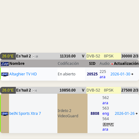
26.0°E
Es'hail 2
11310.00
V
DVB-S2
8PSK
30000
2/3
18
Nombre
Codificación
SID
Audio
Actualización
225
Altaghier TV HD
En abierto
20525
2026-01-30
+
ara
26.0°E
Es'hail 2
10850.00
V
DVB-S2
8PSK
27500
2/3
6
562
ara
563
Irdeto 2
beIN Sports Xtra 7
8808
eng
2026-01-26
+
VideoGuard
564
ara