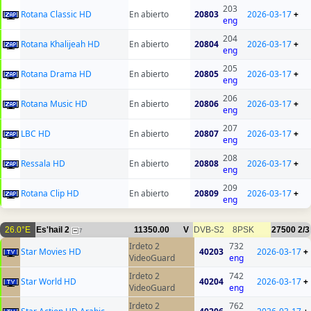
203
Rotana Classic HD
En abierto
20803
2026-03-17
+
eng
204
Rotana Khalijeah HD
En abierto
20804
2026-03-17
+
eng
205
Rotana Drama HD
En abierto
20805
2026-03-17
+
eng
206
Rotana Music HD
En abierto
20806
2026-03-17
+
eng
207
LBC HD
En abierto
20807
2026-03-17
+
eng
208
Ressala HD
En abierto
20808
2026-03-17
+
eng
209
Rotana Clip HD
En abierto
20809
2026-03-17
+
eng
26.0°E
Es'hail 2
11350.00
V
DVB-S2
8PSK
27500
2/3
7
Irdeto 2
732
Star Movies HD
40203
2026-03-17
+
VideoGuard
eng
Irdeto 2
742
Star World HD
40204
2026-03-17
+
VideoGuard
eng
Irdeto 2
762