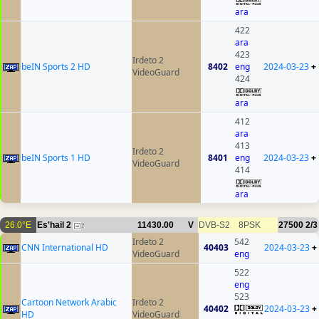
ara
422
ara
423
Irdeto 2
beIN Sports 2 HD
8402
eng
2024-03-23
+
VideoGuard
424
ara
412
ara
413
Irdeto 2
beIN Sports 1 HD
8401
eng
2024-03-23
+
VideoGuard
414
ara
26.0°E
Es'hail 2
11430.00
V
DVB-S2
8PSK
27500
2/3
7
Irdeto 2
542
CNN International HD
40403
2024-03-23
+
VideoGuard
eng
522
eng
523
Cartoon Network Arabic
Irdeto 2
40402
2024-03-23
+
HD
VideoGuard