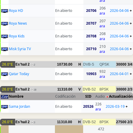
ara
206
Roya HD
En abierto
20706
2026-04-06
+
ara
207
Roya News
En abierto
20707
2026-04-06
+
ara
208
Roya Kids
En abierto
20708
2026-04-06
+
ara
210
Misk Syria TV
En abierto
20710
2026-04-06
+
ara
26.0°E
Es'hail 2
10730.00
H
DVB-S
QPSK
30000
3/4
2
932
Qatar Today
En abierto
10903
2026-04-01
+
ara
26.0°E
Es'hail 2
11310.00
V
DVB-S2
8PSK
30000
2/3
18
Nombre
Codificación
SID
Audio
Actualización
226
Sama Jordan
En abierto
20526
2026-03-19
+
ara
26.0°E
Es'hail 2
11310.00
H
DVB-S2
8PSK
27500
2/3
3
472