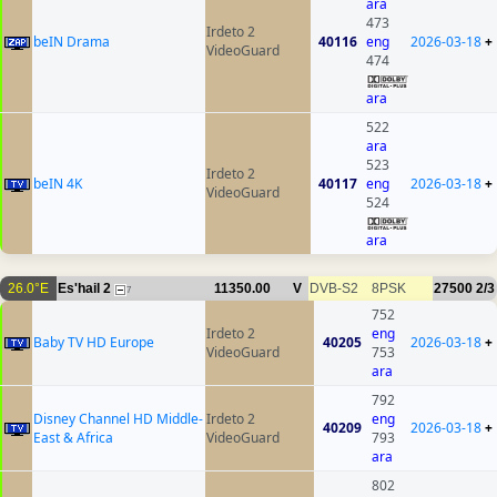
ara
473
Irdeto 2
beIN Drama
40116
eng
2026-03-18
+
VideoGuard
474
ara
522
ara
523
Irdeto 2
beIN 4K
40117
eng
2026-03-18
+
VideoGuard
524
ara
26.0°E
Es'hail 2
11350.00
V
DVB-S2
8PSK
27500
2/3
7
752
Irdeto 2
eng
Baby TV HD Europe
40205
2026-03-18
+
VideoGuard
753
ara
792
Disney Channel HD Middle-
Irdeto 2
eng
40209
2026-03-18
+
East & Africa
VideoGuard
793
ara
802