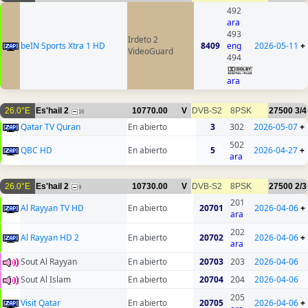
492
ara
493
Irdeto 2
beIN Sports Xtra 1 HD
8409
eng
2026-05-11
+
VideoGuard
494
ara
26.0°E
Es'hail 2
10770.00
V
DVB-S2
8PSK
27500
3/4
16
Qatar TV Quran
En abierto
3
302
2026-05-07
+
502
QBC HD
En abierto
5
2026-04-27
+
ara
26.0°E
Es'hail 2
10730.00
V
DVB-S2
8PSK
27500
2/3
9
201
Al Rayyan TV HD
En abierto
20701
2026-04-06
+
ara
202
Al Rayyan HD 2
En abierto
20702
2026-04-06
+
ara
Sout Al Rayyan
En abierto
20703
203
2026-04-06
Sout Al Islam
En abierto
20704
204
2026-04-06
205
Visit Qatar
En abierto
20705
2026-04-06
+