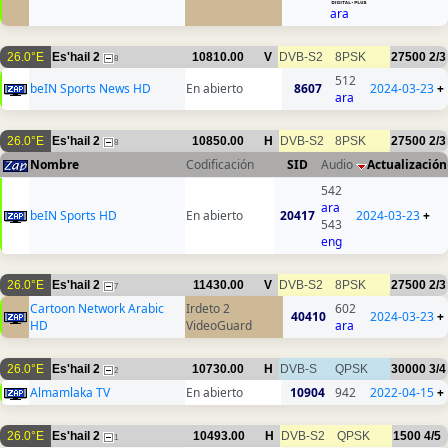
ara
26.0°E
Es'hail 2
10810.00
V
DVB-S2
8PSK
27500
2/3
8
512
beIN Sports News HD
En abierto
8607
2024-03-23
+
ara
26.0°E
Es'hail 2
10850.00
H
DVB-S2
8PSK
27500
2/3
8
Nombre
Codificación
SID
Audio
Actualización
542
ara
beIN Sports HD
En abierto
20417
2024-03-23
+
543
eng
26.0°E
Es'hail 2
11430.00
V
DVB-S2
8PSK
27500
2/3
7
Cartoon Network Arabic
Irdeto 2
602
40410
2024-03-23
+
HD
VideoGuard
ara
26.0°E
Es'hail 2
10730.00
H
DVB-S
QPSK
30000
3/4
2
Almamlaka TV
En abierto
10904
942
2022-04-15
+
26.0°E
Es'hail 2
10493.00
H
DVB-S2
QPSK
1500
4/5
1