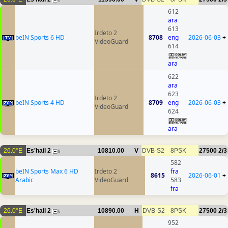
6
612
ara
613
Irdeto 2
beIN Sports 6 HD
8708
eng
2026-06-03
+
VideoGuard
614
ara
622
ara
623
Irdeto 2
beIN Sports 4 HD
8709
eng
2026-06-03
+
VideoGuard
624
ara
26.0°E
Es'hail 2
10810.00
V
DVB-S2
8PSK
27500
2/3
8
582
beIN Sports Max 6 HD
Irdeto 2
fra
8615
2026-06-01
+
Arabic
VideoGuard
583
fra
26.0°E
Es'hail 2
10890.00
H
DVB-S2
8PSK
27500
2/3
6
952