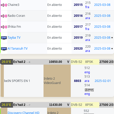
215
Chaine3
En abierto
20515
2025-03-08
fra
216
Radio Coran
En abierto
20516
2025-03-08
ara
217
Ifrikia Fm
En abierto
20517
2025-03-08
fra
219
Tayba TV
En abierto
20519
2025-03-08
+
ara
220
Al Tanasuh TV
En abierto
20520
2025-03-08
+
ara
26.0°E
Es'hail 2
10850.00
V
DVB-S2
8PSK
27500
2/3
6
512
eng
513
Irdeto 2
beIN SPORTS EN 1
8803
ara
2025-02-01
VideoGuard
514
eng
26.0°E
Es'hail 2
11430.00
V
DVB-S2
8PSK
27500
2/3
7
552
Discovery Channel HD
Irdeto 2