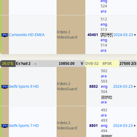
eng
524
ara
512
eng
513
Irdeto 2
Cartoonito HD EMEA
40401
2024-03-23
+
VideoGuard
eng
514
ara
26.0°E
Es'hail 2
10850.00
V
DVB-S2
8PSK
27500
2/3
6
502
ara
503
Irdeto 2
beIN Sports 9 HD
8802
eng
2024-03-23
+
VideoGuard
504
ara
492
ara
493
Irdeto 2
beIN Sports 7 HD
8801
eng
2024-03-23
+
VideoGuard
494