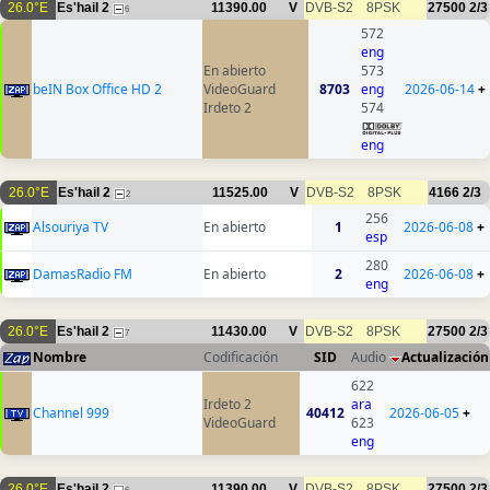
26.0°E
Es'hail 2
11390.00
V
DVB-S2
8PSK
27500
2/3
6
572
eng
En abierto
573
beIN Box Office HD 2
VideoGuard
8703
eng
2026-06-14
+
Irdeto 2
574
eng
26.0°E
Es'hail 2
11525.00
V
DVB-S2
8PSK
4166
2/3
2
256
Alsouriya TV
En abierto
1
2026-06-08
+
esp
280
DamasRadio FM
En abierto
2
2026-06-08
+
eng
26.0°E
Es'hail 2
11430.00
V
DVB-S2
8PSK
27500
2/3
7
Nombre
Codificación
SID
Audio
Actualización
622
Irdeto 2
ara
Channel 999
40412
2026-06-05
+
VideoGuard
623
eng
26.0°E
Es'hail 2
11390.00
V
DVB-S2
8PSK
27500
2/3