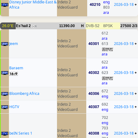
Disney Junior Middle-East &
Irdeto 2
eng
40210
2026-03-18
+
Africa
VideoGuard
803
ara
26.0°E
Es'hail 2
11390.00
H
DVB-S2
8PSK
27500
2/3
6
612
ara
Irdeto 2
Jeem
40301
613
2026-03-18
+
VideoGuard
ara
622
ara
Baraem
Irdeto 2
40302
623
2026-03-18
+
VideoGuard
ara
Irdeto 2
672
Bloomberg Africa
40306
2026-03-18
+
VideoGuard
eng
Irdeto 2
692
HGTV
40307
2026-03-18
+
VideoGuard
eng
702
eng
703
Irdeto 2
beIN Series 1
40308
eng
2026-03-18
+
VideoGuard