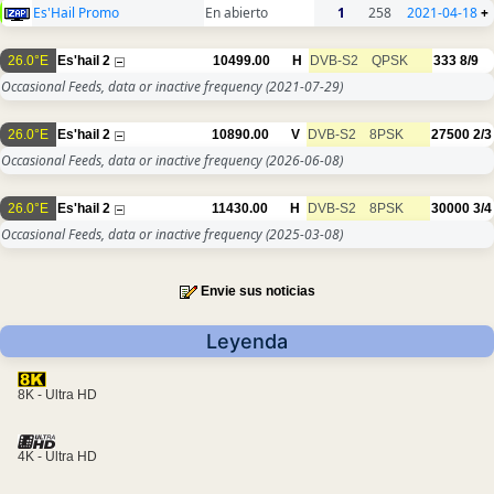
Es'Hail Promo
En abierto
1
258
2021-04-18
+
26.0°E
Es'hail 2
10499.00
H
DVB-S2
QPSK
333
8/9
Occasional Feeds, data or inactive frequency
(2021-07-29)
26.0°E
Es'hail 2
10890.00
V
DVB-S2
8PSK
27500
2/3
Occasional Feeds, data or inactive frequency
(2026-06-08)
26.0°E
Es'hail 2
11430.00
H
DVB-S2
8PSK
30000
3/4
Occasional Feeds, data or inactive frequency
(2025-03-08)
Envie sus noticias
Leyenda
8K - Ultra HD
4K - Ultra HD