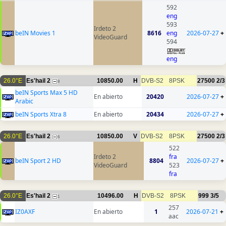
592
eng
593
Irdeto 2
beIN Movies 1
8616
eng
2026-07-27
+
VideoGuard
594
eng
26.0°E
Es'hail 2
10850.00
H
DVB-S2
8PSK
27500
2/3
8
beIN Sports Max 5 HD
En abierto
20420
2026-07-27
+
Arabic
beIN Sports Xtra 8
En abierto
20434
2026-07-27
+
26.0°E
Es'hail 2
10850.00
V
DVB-S2
8PSK
27500
2/3
6
522
Irdeto 2
fra
beIN Sport 2 HD
8804
2026-07-27
+
VideoGuard
523
fra
26.0°E
Es'hail 2
10496.00
H
DVB-S2
8PSK
999
3/5
1
257
IZ0AXF
En abierto
1
2026-07-21
+
aac