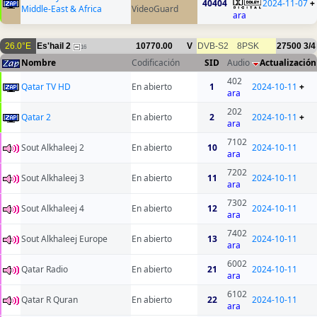
40404
2024-11-07
+
Middle-East & Africa
VideoGuard
ara
26.0°E
Es'hail 2
10770.00
V
DVB-S2
8PSK
27500
3/4
16
Nombre
Codificación
SID
Audio
Actualización
402
Qatar TV HD
En abierto
1
2024-10-11
+
ara
202
Qatar 2
En abierto
2
2024-10-11
+
ara
7102
Sout Alkhaleej 2
En abierto
10
2024-10-11
ara
7202
Sout Alkhaleej 3
En abierto
11
2024-10-11
ara
7302
Sout Alkhaleej 4
En abierto
12
2024-10-11
ara
7402
Sout Alkhaleej Europe
En abierto
13
2024-10-11
ara
6002
Qatar Radio
En abierto
21
2024-10-11
ara
6102
Qatar R Quran
En abierto
22
2024-10-11
ara