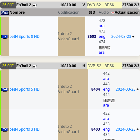
26.0°E
Es'hail 2
10810.00
V
DVB-S2
8PSK
27500
2/3
8
Nombre
Codificación
SID
Audio
Actualización
472
ara
473
Irdeto 2
beIN Sports 8 HD
8603
eng
2024-03-23
+
VideoGuard
474
ara
26.0°E
Es'hail 2
10810.00
H
DVB-S2
8PSK
27500
2/3
5
442
ara
443
Irdeto 2
beIN Sports 5 HD
8404
eng
2024-03-23
+
VideoGuard
444
ara
432
ara
433
Irdeto 2
beIN Sports 3 HD
8403
eng
2024-03-23
+
VideoGuard
434