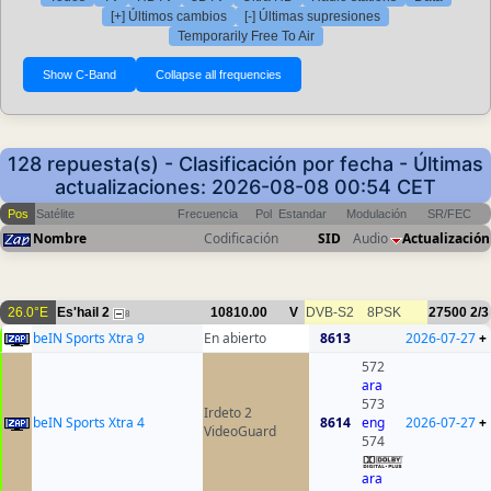
[+] Últimos cambios
[-] Últimas supresiones
Temporarily Free To Air
128 repuesta(s) - Clasificación por fecha - Últimas
actualizaciones: 2026-08-08 00:54 CET
Pos
Satélite
Frecuencia
Pol
Estandar
Modulación
SR/FEC
Nombre
Codificación
SID
Audio
Actualización
26.0°E
Es'hail 2
10810.00
V
DVB-S2
8PSK
27500
2/3
8
beIN Sports Xtra 9
En abierto
8613
2026-07-27
+
572
ara
573
Irdeto 2
beIN Sports Xtra 4
8614
eng
2026-07-27
+
VideoGuard
574
ara