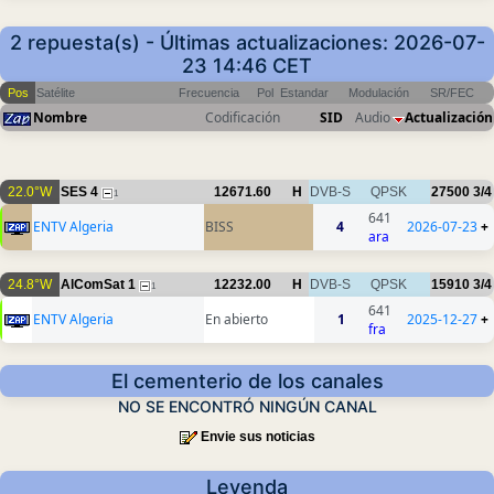
2 repuesta(s) - Últimas actualizaciones: 2026-07-
23 14:46 CET
Pos
Satélite
Frecuencia
Pol
Estandar
Modulación
SR/FEC
Nombre
Codificación
SID
Audio
Actualización
22.0°W
SES 4
12671.60
H
DVB-S
QPSK
27500
3/4
1
641
ENTV Algeria
BISS
4
2026-07-23
+
ara
24.8°W
AlComSat 1
12232.00
H
DVB-S
QPSK
15910
3/4
1
641
ENTV Algeria
En abierto
1
2025-12-27
+
fra
El cementerio de los canales
NO SE ENCONTRÓ NINGÚN CANAL
Envie sus noticias
Leyenda