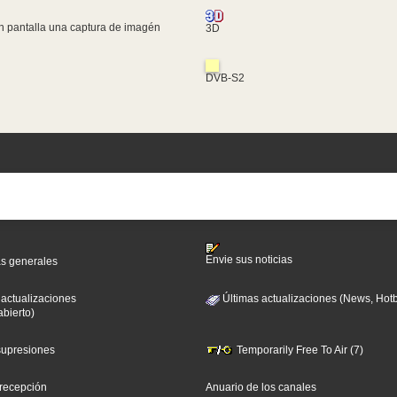
n pantalla una captura de imagén
3D
DVB-S2
Envie sus noticias
as generales
 actualizaciones
Últimas actualizaciones (News, Hotb
abierto)
 supresiones
Temporarily Free To Air (7)
 recepción
Anuario de los canales