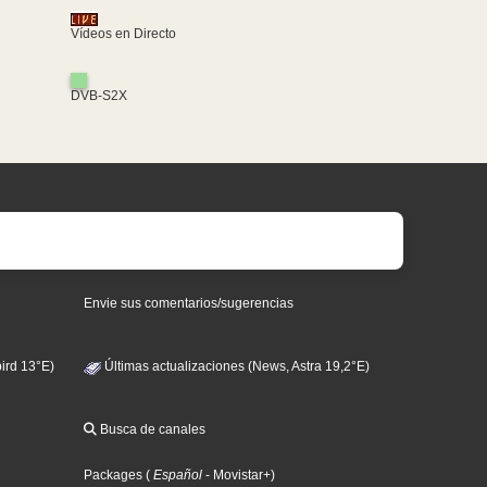
Vídeos en Directo
DVB-S2X
Envie sus comentarios/sugerencias
ird 13°E)
Últimas actualizaciones (News, Astra 19,2°E)
Busca de canales
Packages
(
Español
- Movistar+
)