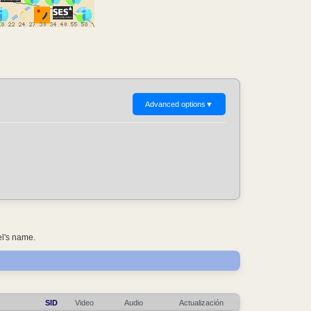
Advanced options
▼
el's name.
SID
Video
Audio
Actualización