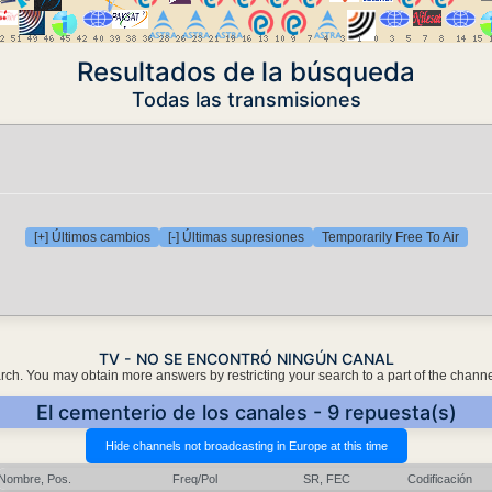
Resultados de la búsqueda
Todas las transmisiones
[+] Últimos cambios
[-] Últimas supresiones
Temporarily Free To Air
TV - NO SE ENCONTRÓ NINGÚN CANAL
earch. You may obtain more answers by restricting your search to a part of the chann
El cementerio de los canales - 9 repuesta(s)
Nombre, Pos.
Freq/Pol
SR, FEC
Codificación