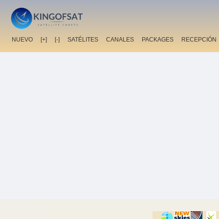
NUEVO
[+]
[-]
SATÉLITES
CANALES
PACKAGES
RECEPCIÓN