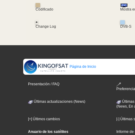
Codificado
Mostra e
+
Change Log
DVB-S
Página de Inicio
Presentación / FAQ
Preferenci
Últimas actualizaciones (News)
Últimas
(News, En 
[+] Últimos cambios
[-] Últimas
Anuario de los satélites
Informe de